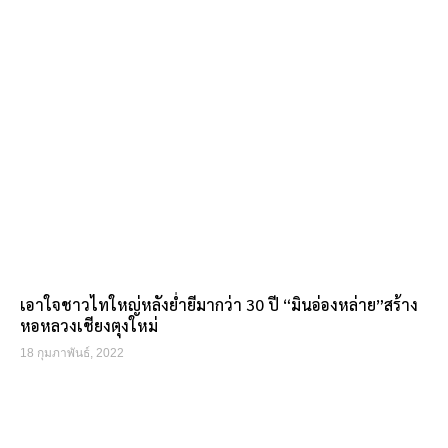
เอาใจชาวไทใหญ่หลังย่ำยีมากว่า 30 ปี “มินอ่องหล่าย”สร้าง
หอหลวงเชียงตุงใหม่
18 กุมภาพันธ์, 2022