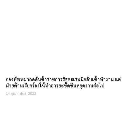
กองทัพพม่ากดดันข้าราชการรัฐคะเรนนีกลับเข้าทำงาน แต่
ฝ่ายต้านเรียกร้องให้ทำอารยะขัดขืนหยุดงานต่อไป
14 กุมภาพันธ์, 2022