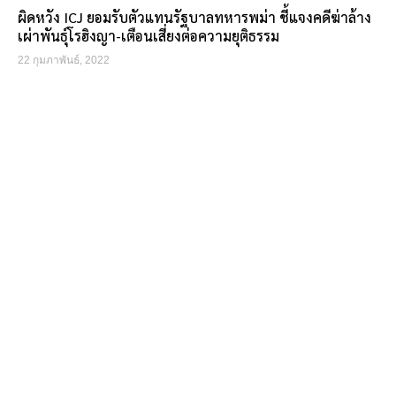
ผิดหวัง ICJ ยอมรับตัวแทนรัฐบาลทหารพม่า ชี้แจงคดีฆ่าล้าง
เผ่าพันธุ์โรฮิงญา-เตือนเสี่ยงต่อความยุติธรรม
22 กุมภาพันธ์, 2022