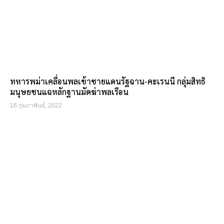
ทหารพม่าเคลื่อนพลเข้าชายแดนรัฐฉาน-คะเรนนี กลุ่มสิทธิ
มนุษยชนแฉหลักฐานมัดฆ่าพลเรือน
16 กุมภาพันธ์, 2022