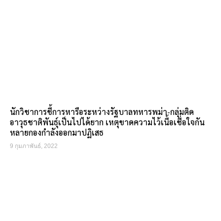
นักวิชาการชี้การหารือระหว่างรัฐบาลทหารพม่า-กลุ่มติด
อาวุธชาติพันธุ์เป็นไปได้ยาก เหตุขาดความไว้เนื้อเชื่อใจกัน
หลายกองกำลังออกมาปฏิเสธ
9 กุมภาพันธ์, 2022