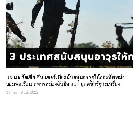
UN เผยรัสเซีย-จีน-เซอร์เบียสนับสนุนอาวุธให้กองทัพพม่า
ถล่มพลเรือน ทหารหม่องจับมือ BGF บุกหนักรัฐกะเหรี่ยง
23 กุมภาพันธ์, 2022