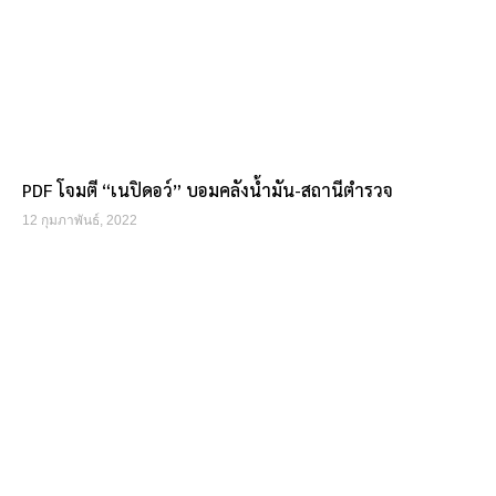
PDF โจมตี “เนปิดอว์” บอมคลังน้ำมัน-สถานีตำรวจ
12 กุมภาพันธ์, 2022