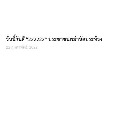
วันนี้วันดี “222222” ประชาชนพม่านัดประท้วง
22 กุมภาพันธ์, 2022