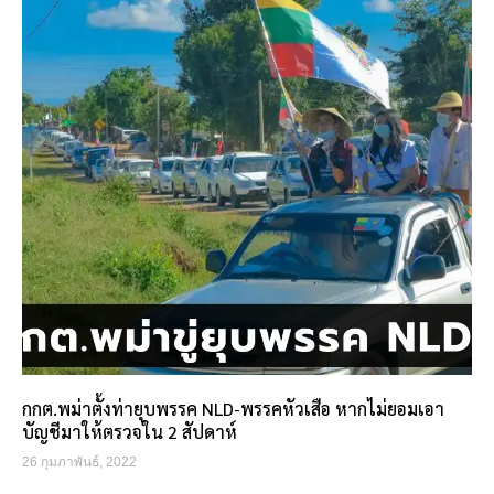
กกต.พม่าตั้งท่ายุบพรรค NLD-พรรคหัวเสือ หากไม่ยอมเอา
บัญชีมาให้ตรวจใน 2 สัปดาห์
26 กุมภาพันธ์, 2022