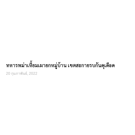
ทหารพม่าเหี้ยมเผายกหมู่บ้าน เขตสะกายรบกันดุเดือด
20 กุมภาพันธ์, 2022