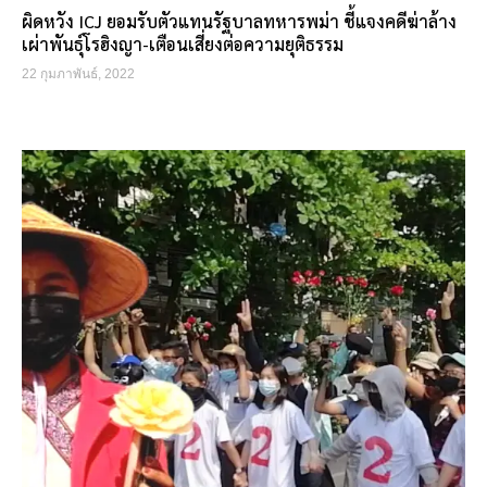
ผิดหวัง ICJ ยอมรับตัวแทนรัฐบาลทหารพม่า ชี้แจงคดีฆ่าล้าง
เผ่าพันธุ์โรฮิงญา-เตือนเสี่ยงต่อความยุติธรรม
22 กุมภาพันธ์, 2022