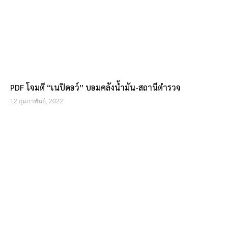
PDF โจมตี “เนปิดอว์” บอมคลังน้ำมัน-สถานีตำรวจ
12 กุมภาพันธ์, 2022