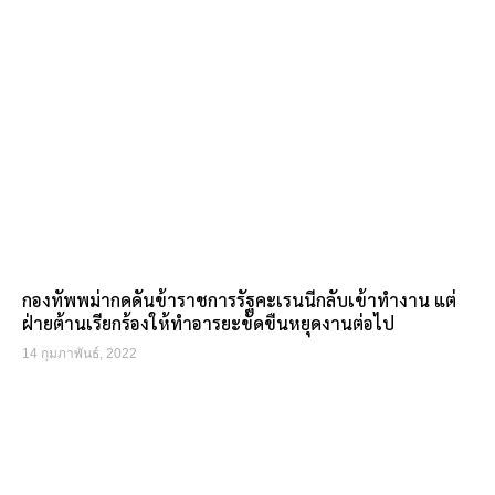
กองทัพพม่ากดดันข้าราชการรัฐคะเรนนีกลับเข้าทำงาน แต่
ฝ่ายต้านเรียกร้องให้ทำอารยะขัดขืนหยุดงานต่อไป
14 กุมภาพันธ์, 2022