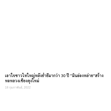
เอาใจชาวไทใหญ่หลังย่ำยีมากว่า 30 ปี “มินอ่องหล่าย”สร้าง
หอหลวงเชียงตุงใหม่
18 กุมภาพันธ์, 2022