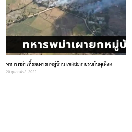
ทหารพม่าเหี้ยมเผายกหมู่บ้าน เขตสะกายรบกันดุเดือด
20 กุมภาพันธ์, 2022