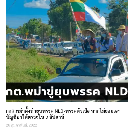
กกต.พม่าตั้งท่ายุบพรรค NLD-พรรคหัวเสือ หากไม่ยอมเอา
บัญชีมาให้ตรวจใน 2 สัปดาห์
26 กุมภาพันธ์, 2022