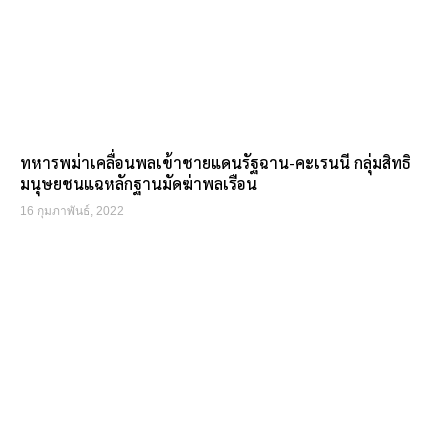
ทหารพม่าเคลื่อนพลเข้าชายแดนรัฐฉาน-คะเรนนี กลุ่มสิทธิ
มนุษยชนแฉหลักฐานมัดฆ่าพลเรือน
16 กุมภาพันธ์, 2022