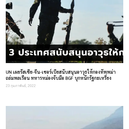
UN เผยรัสเซีย-จีน-เซอร์เบียสนับสนุนอาวุธให้กองทัพพม่า
ถล่มพลเรือน ทหารหม่องจับมือ BGF บุกหนักรัฐกะเหรี่ยง
23 กุมภาพันธ์, 2022