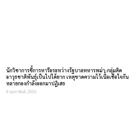
นักวิชาการชี้การหารือระหว่างรัฐบาลทหารพม่า-กลุ่มติด
อาวุธชาติพันธุ์เป็นไปได้ยาก เหตุขาดความไว้เนื้อเชื่อใจกัน
หลายกองกำลังออกมาปฏิเสธ
9 กุมภาพันธ์, 2022