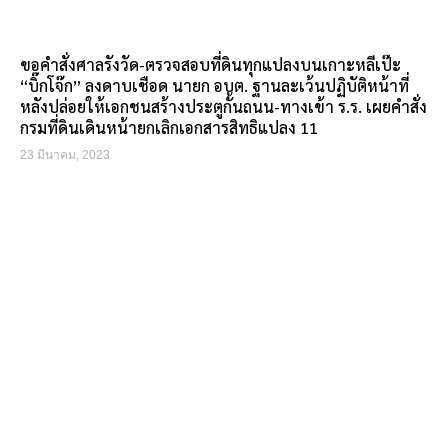
ขอคำสั่งศาลรังวัด-ตรวจสอบที่ดินทุกแปลงบนเกาะหลีเป๊ะ
“บิ๊กโจ๊ก” ลงดาบเชือด นายก อบต. ฐานละเว้นปฏิบัติหน้าที่
หลังปล่อยให้เอกชนสร้างประตูกั้นถนน-ทางเข้า ร.ร. เผยคำสั่ง
กรมที่ดินเดินหน้ายกเลิกเอกสารสิทธิแปลง 11
23 มีนาคม, 2023