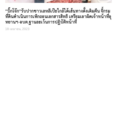
“บิ๊กโจ๊ก”รับปากชาวเลหลีเป๊ะใกล้ได้เส้นทางดั้งเดิมคืน จี้กรม
ที่ดินดำเนินการเพิกถอนเอกสารสิทธิ เตรียมเอาผิดเจ้าหน้าที่อุ
ทยานฯ-อบต.ฐานละเว้นการปฎิบัติหน้าที่
18 เมษายน, 2023