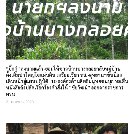
“บิ๊กตู่” ลงนามแล้ว-ยอมให้ชาวบ้านบางกลอยกลับหมู่บ้าน
ดั้งเดิมป่าใหญ่ใจแผ่นดิน เตรียมเรียก ทส.-อุทยานฯขันน็อต
เดินหน้าสู่แผนปฎิบัติ -10 องค์กรด้านสิทธิมนุษยชนบุก ทส.ยื่น
หนังสือถึงปลัดเรียกร้องคำสั่งให้ “ชัยวัฒน์” ออกจากราชการ
ด่วน
21 เมษายน, 2023