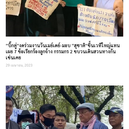
“บิ๊กตู่”งดร่วมงานวันเมย์เดย์-มอบ “สุชาติ”ขึ้นเวทีใหญ่แทน
เผย 7 ข้อเรียกร้องลูกจ้าง กรรมกร 2 ขบวนเดินสวนทางกัน
เช่นเคย
29 เมษายน, 2023