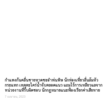
กำแพงกันคลื่นชายหาดชะอำพ่นพิษ นักท่องเที่ยวลื่นล้มหัว
กระแทก เหตุตะไคร่น้ำจับตลอดแนว แถมไร้การเหลียวแลจาก
หน่วยงานที่รับผิดชอบ นักกฎหมายแนะฟ้องเรียกค่าเสียหาย
7 เมษายน, 2023