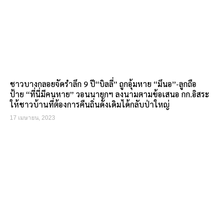
ชาวบางกลอยจัดรำลึก 9 ปี“บิลลี่” ถูกอุ้มหาย “มึนอ”-ลูกถือ
ป้าย “ที่นี่มีคนหาย” วอนนายกฯ ลงนามตามข้อเสนอ กก.อิสระ
ให้ชาวบ้านที่ต้องการคืนถิ่นดั้งเดิมได้กลับป่าใหญ่
17 เมษายน, 2023