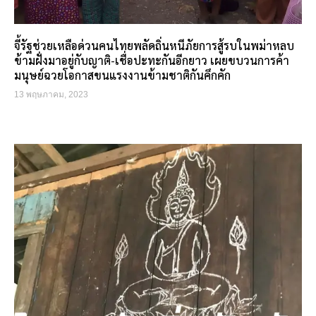
จี้รัฐช่วยเหลือด่วนคนไทยพลัดถิ่นหนีภัยการสู้รบในพม่าหลบ
ข้ามฝั่งมาอยู่กับญาติ-เชื่อปะทะกันอีกยาว เผยขบวนการค้า
มนุษย์ฉวยโอกาสขนแรงงานข้ามชาติกันคึกคัก
13 พฤษภาคม, 2023