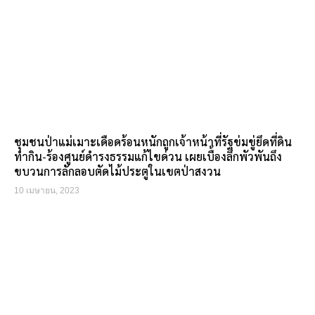
ชุมชนป่าแม่เมาะเดือดร้อนหนักถูกเจ้าหน้าที่รัฐข่มขู่ยึดที่ดิน
ทำกิน-ร้องศูนย์ดำรงธรรมแก้ไขด่วน เผยเบื้องลึกพัวพันถึง
ขบวนการลักลอบตัดไม้ประตูในเขตป่าสงวน
10 เมษายน, 2023