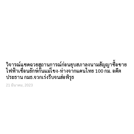
วิจารณ์แซดฉวยสถานการณ์ก่อนยุบสภาลงนามสัญญาซื้อขาย
ไฟฟ้าเขื่อนยักษ์กั้นแม่โขง-ห่างจากแดนไทย 100 กม. อดีต
ประธาน กมธ.จวกเร่งรีบจนส่อพิรุธ
21 มีนาคม, 2023