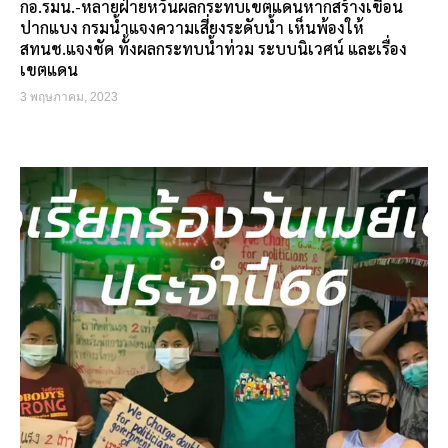
กอ.รมน.-หลายฝ่ายหวั่นผลกระทบเขตแดนหากสร้างเขื่อน
ปากแบง กรมน้ำแจงความเสี่ยงระดับน้ำ เห็นพ้องให้
สทนช.แจงชัด ทั้งผลกระทบน้ำท่วม ระบบนิเวศน์ และเรื่อง
เขตแดน
3 พฤษภาคม, 2023