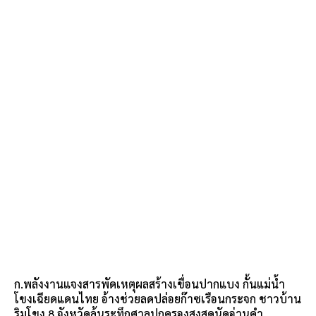
ก.พลังงานแจงสารพัดเหตุผลสร้างเขื่อนปากแบง กั้นแม่น้ำ
โขงเฉียดแดนไทย อ้างช่วยลดปล่อยก๊าซเรือนกระจก ชาวบ้าน
ริมโขง 8 จังหวัดลุ้นระทึกศาลปกครองสูงสุดนัดอ่านคำ