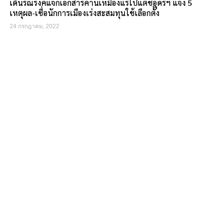
เดินรณรงค์แจกเอกสารค้านเหมืองแร่โปแตชอุดรฯ แจง 5
เหตุผล-เชื่อนักการเมืองเร่งสะสมทุนใช้เลือกตั้ง
24 กรกฎาคม, 2022