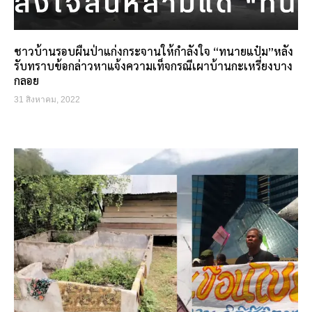
ชาวบ้านรอบผืนป่าแก่งกระจานให้กำลังใจ “ทนายแป๋ม”หลัง
รับทราบข้อกล่าวหาแจ้งความเท็จกรณีเผาบ้านกะเหรี่ยงบาง
กลอย
31 สิงหาคม, 2022