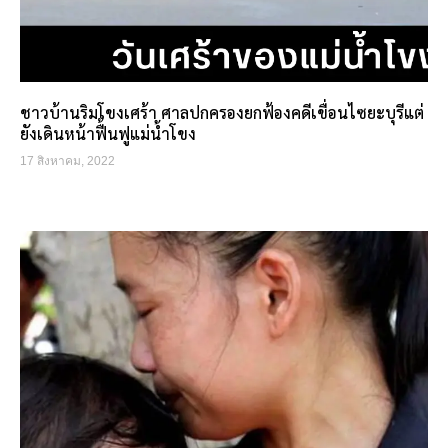
ชาวบ้านริมโขงเศร้า ศาลปกครองยกฟ้องคดีเขื่อนไซยะบุรีแต่
ยังเดินหน้าฟื้นฟูแม่น้ำโขง
17 สิงหาคม, 2022