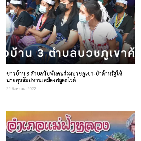
ชาวบ้าน 3 ตำบลนับพันคนร่วมบวชภูเขา-ป่าต้านรัฐให้
นายทุนสัมปทานเหมืองฟลูออไรด์
22 สิงหาคม, 2022