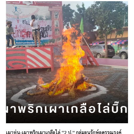
เผาหุ่น-เผาพริกเผาเกลือไล่ “2 ป.” กลุ่มอนุรักษ์อุดรรณรงค์