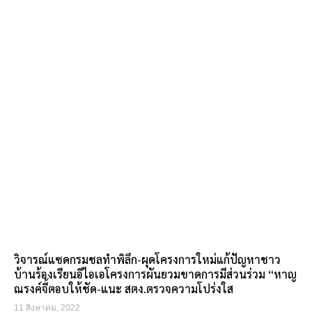
วิจารณ์แซดกรมชลทำพิลึก-ผุดโครงการใหม่แก้ปัญหาชาว
บ้านร้องเรียนอีไอเอโครงการผันยวมขาดการมีส่วนร่วม “หาญ
ณรงค์จี้ตอบให้ชัด-แนะ สตง.ตรวจความโปร่งใส
11 สิงหาคม, 2022