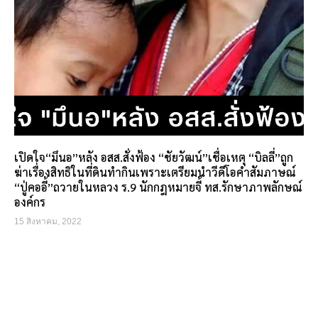
เปิดใจ“มึนอ”หลัง อสส.สั่งฟ้อง “ชัยวัฒน์”เชื่อเหตุ “บิลลี่”ถูก
ฆ่าเรื่องสิทธิในที่ดินทำกินเพราะเตรียมนำวีดีโอคำสัมภาษณ์
“ปู่คออี้”ถวายในหลวง ร.9 นักกฎหมายจี้ ทส.รักษาภาพลักษณ์
องค์กร
15 สิงหาคม, 2022