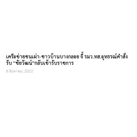
เครือข่ายชนเผ่า-ชาวบ้านบางกลอย จี้ รมว.ทส.อุทธรณ์คำสั่ง
รับ “ชัยวัฒน์”กลับเข้ารับราชการ
8 สิงหาคม, 2022