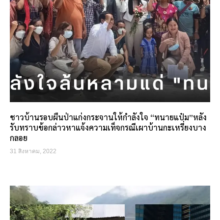
ชาวบ้านรอบผืนป่าแก่งกระจานให้กำลังใจ “ทนายแป๋ม”หลัง
รับทราบข้อกล่าวหาแจ้งความเท็จกรณีเผาบ้านกะเหรี่ยงบาง
กลอย
31 สิงหาคม, 2022