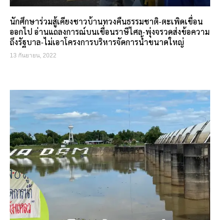
นักศึกษาร่วมสู้เคียงชาวบ้านทวงคืนธรรมชาติ-ตะเพิดเขื่อน
ออกไป อ่านแถลงการณ์บนเขื่อนราษีไศล-พุ่งจรวดส่งข้อความ
ถึงรัฐบาล-ไม่เอาโครงการบริหารจัดการน้ำขนาดใหญ่
13 กันยายน, 2022