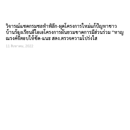
วิจารณ์แซดกรมชลทำพิลึก-ผุดโครงการใหม่แก้ปัญหาชาว
บ้านร้องเรียนอีไอเอโครงการผันยวมขาดการมีส่วนร่วม “หาญ
ณรงค์จี้ตอบให้ชัด-แนะ สตง.ตรวจความโปร่งใส
11 สิงหาคม, 2022