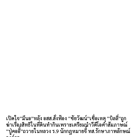
เปิดใจ“มึนอ”หลัง อสส.สั่งฟ้อง “ชัยวัฒน์”เชื่อเหตุ “บิลลี่”ถูก
ฆ่าเรื่องสิทธิในที่ดินทำกินเพราะเตรียมนำวีดีโอคำสัมภาษณ์
“ปู่คออี้”ถวายในหลวง ร.9 นักกฎหมายจี้ ทส.รักษาภาพลักษณ์