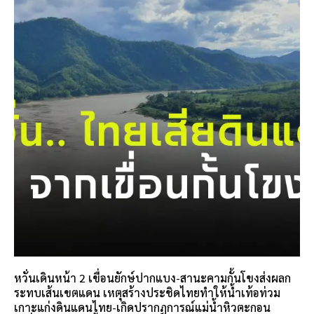
หวั่นเดินหน้า 2 เขื่อนยักษ์ปากแบง-สานะคามกั้นโขงส่งผลก
ระทบเส้นเขตแดน เหตุสร้างประชิดไทยทำให้น้ำเท้อท่วม
เกาะแก่งดินแดนไทย-เกิดปรากฏการณ์แม่น้ำหิวตะกอน