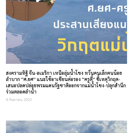
สงครามทิฐิ จีน-อเมริกา เหนือลุ่มน้ำโขง หวั่นคนเล็กคนน้อย
ลำบาก “ศ.ยศ” แนะใช้อาเซียนต่อรอง “ครูตี๋” ชี้เหตุวิกฤต-
เสนอปลดปล่อยพรมแดนรัฐชาติออกจากแม่น้ำโขง-ปลุกสำนึก
ร่วมตลอดลำน้ำ
9 กันยายน, 2022