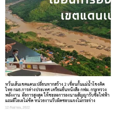
หวั่นเส้นเขตแดนเปลี่ยนหากสร้าง 2 เขื่อนกั้นแม่น้ำโขงติด
ไทย กมธ.การต่างประเทศ เตรียมยื่นหนังสือ กฟผ. กระทรวง
พลังงาน อัยการสูงสุด ให้ชะลอการลงนามสัญญารับซื้อไฟฟ้า
แถมอีไอเอไม่ชัด หน่วยงานรับผิดชอบแจงไม่กระจ่าง
12 กันยายน, 2022