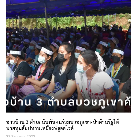
ชาวบ้าน 3 ตำบลนับพันคนร่วมบวชภูเขา-ป่าต้านรัฐให้
นายทุนสัมปทานเหมืองฟลูออไรด์
22 สิงหาคม, 2022