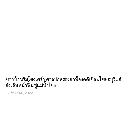
ชาวบ้านริมโขงเศร้า ศาลปกครองยกฟ้องคดีเขื่อนไซยะบุรีแต่
ยังเดินหน้าฟื้นฟูแม่น้ำโขง
17 สิงหาคม, 2022