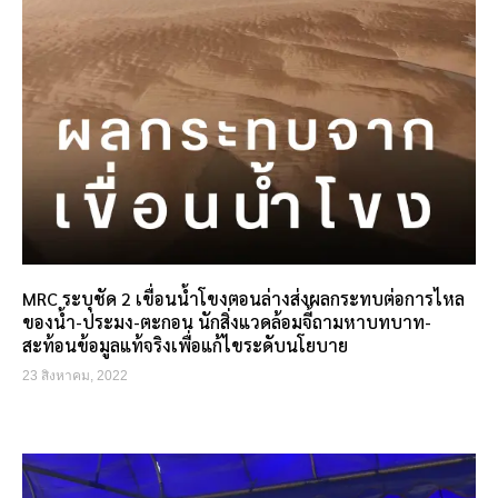
MRC ระบุชัด 2 เขื่อนน้ำโขงตอนล่างส่งผลกระทบต่อการไหล
ของน้ำ-ประมง-ตะกอน นักสิ่งแวดล้อมจี้ถามหาบทบาท-
สะท้อนข้อมูลแท้จริงเพื่อแก้ไขระดับนโยบาย
23 สิงหาคม, 2022