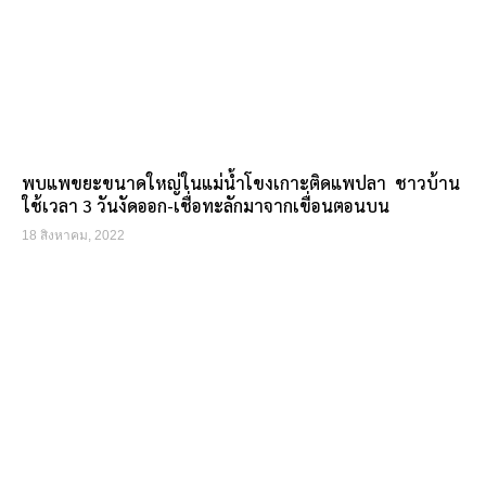
พบแพขยะขนาดใหญ่ในแม่น้ำโขงเกาะติดแพปลา ชาวบ้าน
ใช้เวลา 3 วันงัดออก-เชื่อทะลักมาจากเขื่อนตอนบน
18 สิงหาคม, 2022