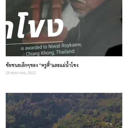
ชัยชนะเล็กๆของ “ครูตี๋”และแม่น้ำโขง
28 พฤษภาคม, 2022