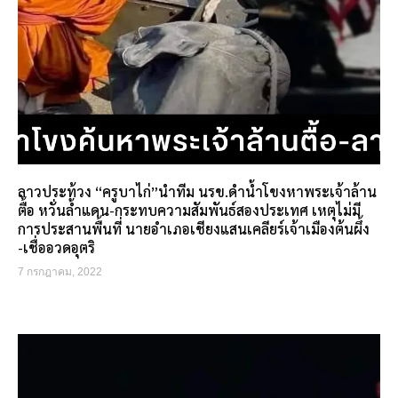
ลาวประท้วง “ครูบาไก่”นำทีม นรข.ดำน้ำโขงหาพระเจ้าล้าน
ตื้อ หวั่นล้ำแดน-กระทบความสัมพันธ์สองประเทศ เหตุไม่มี
การประสานพื้นที่ นายอำเภอเชียงแสนเคลียร์เจ้าเมืองต้นผึ้ง
-เชื่ออวดอุตริ
7 กรกฎาคม, 2022