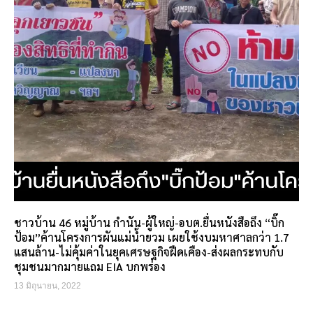
ชาวบ้าน 46 หมู่บ้าน กำนัน-ผู้ใหญ่-อบต.ยื่นหนังสือถึง “บิ๊ก
ป้อม”ค้านโครงการผันแม่น้ำยวม เผยใช้งบมหาศาลกว่า 1.7
แสนล้าน-ไม่คุ้มค่าในยุคเศรษฐกิจฝืดเคือง-ส่งผลกระทบกับ
ชุมชนมากมายแถม EIA บกพร่อง
13 มิถุนายน, 2022