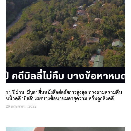
11 ปีผ่าน ‘มึนอ’ ยื่นหนังสือต่ออัยการสูงสุด ทวงถามความคืบ
หน้าคดี ‘บิลลี่’ เผยบางข้อหาหมดายุความ หวั่นถูกดึงคดี
26 พฤษภาคม, 2022