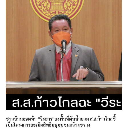
ชาวบ้านฮอดท้า “วีระกร”ลงพื้นที่ผันน้ำยวม ส.ส.ก้าวไกลชี้
เป็นโครงการละเมิดสิทธิมนุษยชนกว้างขวาง