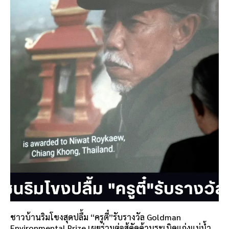
ชาวบ้านริมโขงสุดปลื้ม “ครูตี๋”รับรางวัล Goldman
Environmental Prize เผยร่วมต่อสู้คัดค้านระเบิดแก่งแม่น้ำ