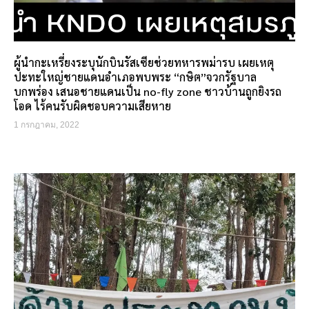
ผู้นำกะเหรี่ยงระบุนักบินรัสเซียช่วยทหารพม่ารบ เผยเหตุ
ปะทะใหญ่ชายแดนอำเภอพบพระ “กษิต”จวกรัฐบาล
บกพร่อง เสนอชายแดนเป็น no-fly zone ชาวบ้านถูกยิงรถ
โอด ไร้คนรับผิดชอบความเสียหาย
1 กรกฎาคม, 2022