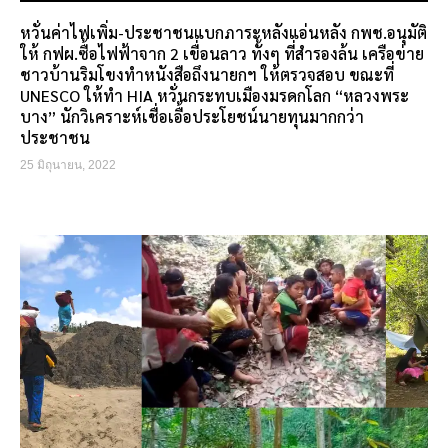
หวั่นค่าไฟเพิ่ม-ประชาชนแบกภาระหลังแอ่นหลัง กพช.อนุมัติ
ให้ กฟผ.ซื้อไฟฟ้าจาก 2 เขื่อนลาว ทั้งๆ ที่สำรองล้น เครือข่าย
ชาวบ้านริมโขงทำหนังสือถึงนายกฯ ให้ตรวจสอบ ขณะที่
UNESCO ให้ทำ HIA หวั่นกระทบเมืองมรดกโลก “หลวงพระ
บาง” นักวิเคราะห์เชื่อเอื้อประโยชน์นายทุนมากกว่า
ประชาชน
25 มิถุนายน, 2022