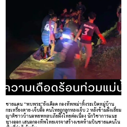
ชายแดน “พบพระ”ยังเดือด กองทัพพม่าทิ้งระเบิดหมู่บ้าน
กะเหรี่ยงตาย-เจ็บอื้อ คนไทยถูกลูกหลงเจ็บ 2 หลังข้ามฝั่งเยี่ยม
ญาติชาวบ้านอพยพหลบภัยฝั่งไทยต่อเนื่อง นักวิชาการแนะ
ทางออก เสนอกองทัพไทยเจรจาสร้างเขตห้ามบินชายแดนใน