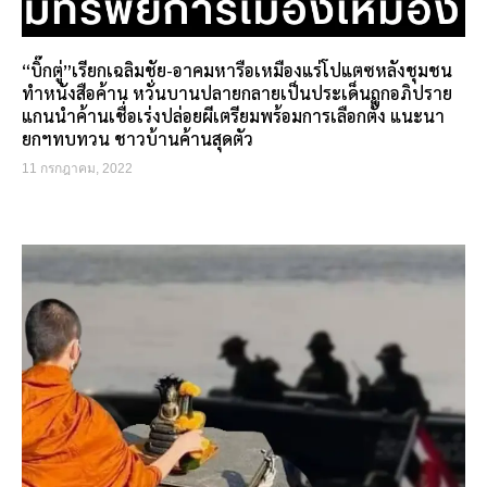
“บิ๊กตู่”เรียกเฉลิมชัย-อาคมหารือเหมืองแร่โปแตซหลังชุมชน
ทำหนังสือค้าน หวั่นบานปลายกลายเป็นประเด็นถูกอภิปราย
แกนนำค้านเชื่อเร่งปล่อยผีเตรียมพร้อมการเลือกตั้ง แนะนา
ยกฯทบทวน ชาวบ้านค้านสุดตัว
11 กรกฎาคม, 2022