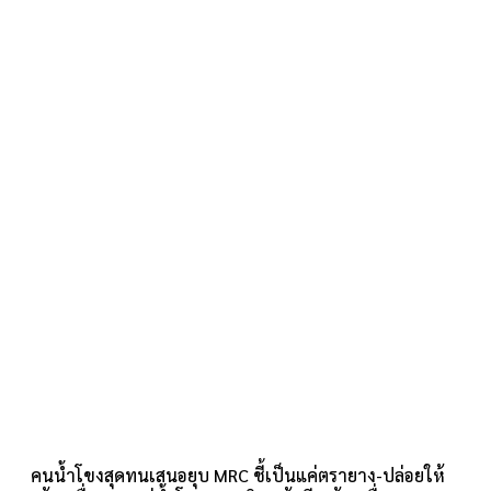
คนน้ำโขงสุดทนเสนอยุบ MRC ชี้เป็นแค่ตรายาง-ปล่อยให้