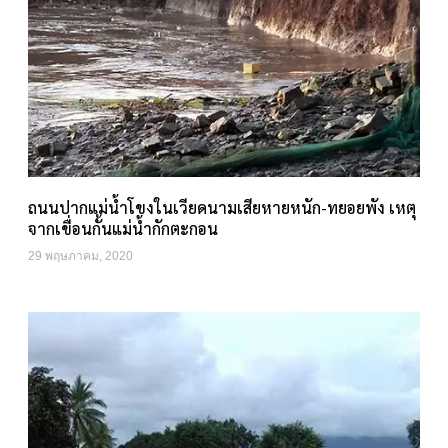
ถนนปากแม่น้ำโขงในเวียดนามเสียหายหนัก-ทยอยพัง เหตุ
จากเขื่อนกั้นแม่น้ำกักตะกอน
29 พฤษภาคม, 2020