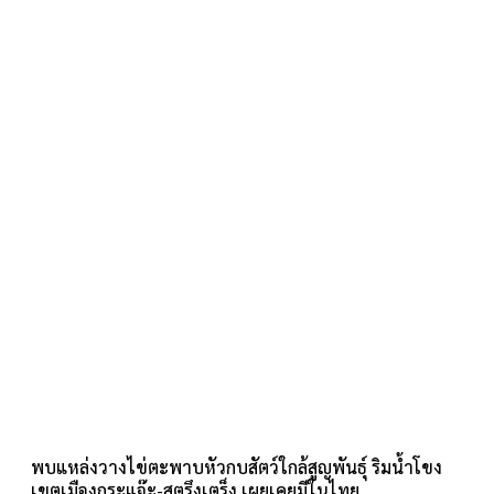
พบแหล่งวางไข่ตะพาบหัวกบสัตว์ใกล้สูญพันธุ์ ริมน้ำโขง
เขตเมืองกระแจ๊ะ-สตรึงเตร็ง เผยเคยมีในไทย