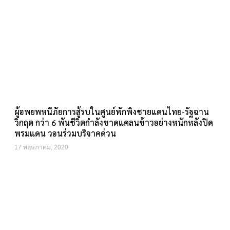
ผู้อพยพหนีภัยการสู้รบในศูนย์พักพิงชายแดนไทย-รัฐฉาน
วิกฤต กว่า 6 พันชีวิตกำลังขาดแคลนข้าวอย่างหนักหลังปิด
พรมแดน วอนร่วมบริจาคด่วน
17 พฤษภาคม, 2020