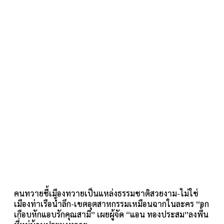
คนทวายชี้เมืองทวายเป็นแหล่งธรรมชาติสวยงาม-ไม่ใช่
เมืองท่าเรือน้ำลึก-เขตอุตสาหกรรมเหมือนฉากในละคร “อก
เกือบหักแอบรักคุณสามี” เผยผู้จัด “แอน ทองประสม”ลงพื้น