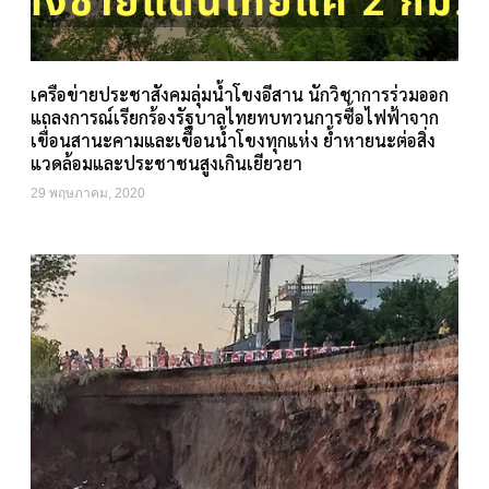
เครือข่ายประชาสังคมลุ่มน้ำโขงอีสาน นักวิชาการร่วมออก
แถลงการณ์เรียกร้องรัฐบาลไทยทบทวนการซื้อไฟฟ้าจาก
เขื่อนสานะคามและเขื่อนน้ำโขงทุกแห่ง ย้ำหายนะต่อสิ่ง
แวดล้อมและประชาชนสูงเกินเยียวยา
29 พฤษภาคม, 2020