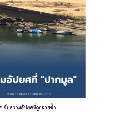
” กับความอัปยศที่ถูกฉายซ้ำ