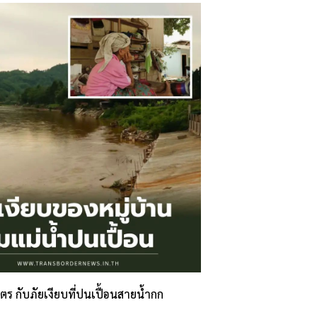
ิตร กับภัยเงียบที่ปนเปื้อนสายน้ำกก