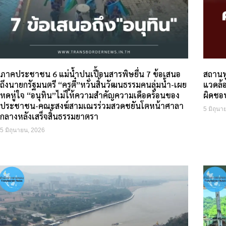
ภาคประชาชน 6 แม่น้ำปนเปื้อนสารพิษยื่น 7 ข้อเสนอ
สถานทู
ถึงนายกรัฐมนตรี “ครูตี๋”หวั่นสิ้นวัฒนธรรมคนลุ่มน้ำ-เผย
แวดล้อ
หดหู่ใจ “อนุทิน”ไม่ให้ความสำคัญความเดือดร้อนของ
ผิดชอบ
ประชาชน-คณะสงฆ์สามเณรร่วมสวดชยันโตหน้าศาลา
5 มิถุนา
กลางหลังเสร็จสิ้นธรรมยาตรา
5 มิถุนายน, 2026