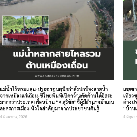
แม่น้ำไร้พรมแดน-ประชาชนผนึกกำลังปกป้องสายน้ำ
เผยชาว
จากเหมืองแร่เถื่อน-ชี้ไทยพื้นที่เปิดกว้างคัดค้านได้อิสระ
เที่ย
มากกว่าประเทศเพื่อนบ้าน “ศ.สุริชัย”ชี้ผู้มีอำนาจมักเล่น
ต่างป
ละครการเมือง-หัวใจสำคัญมาจากประชาชนตื่นรู้
“บ้าน
4 มิถุนายน, 2026
4 มิถุนา