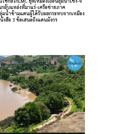
ช้กลไกLMC ยุติเหมืองเถื่อนลุ่มน้ำโขง-จี้
กลับแหล่งที่มาแร่-เครือข่ายภาค
ุ่มน้ำข้ามแดนผู้ได้รับผลกระทบจากเหมือง
หนังสือ 3 ข้อเสนอถึงแดนมังกร