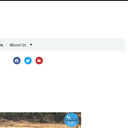
าม
About Us