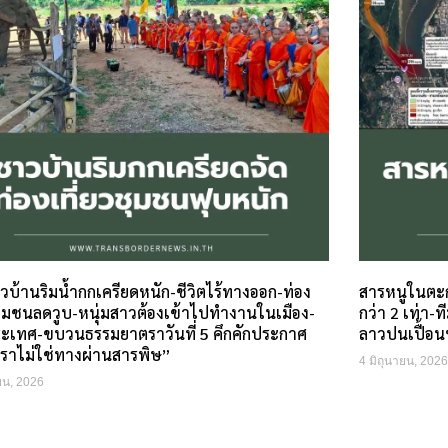
บ้านริมน้ำกกเครียดหนัก-ชีวิตไร้ทางออก-ท่อง
สารหนูในตะก
วชุมชนลดวูบ-หนุ่มสาวต้องเข้าไปทำงานในเมือง-
กว่า 2 เท่า-ท
ระเทศ-ขบวนธรรมยาตราวันที่ 5 คึกคักประกาศ
ลาวปนเปื้อนห
เราไม่ใช่ทางผ่านสารพิษ”
4 มิถุนายน, 2026
ยน, 2026