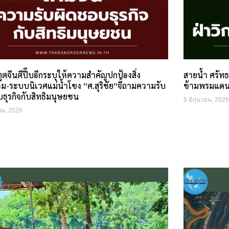
ตจีนตีปี๊บอีกระบุให้ความสำคัญปกป้องสิ่ง
สายน้ำ ศรัท
ม-ระบบนิเวศแม่น้ำโขง “ศ.สุริชัย”จี้ถามความรับ
ข้ามพรมแด
ธุรกิจกับสิทธิมนุษยชน
5 มิถุนายน, 2026
ยน, 2026