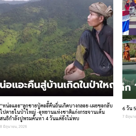
“หน่อแอะ”ลูกชายปู่คออี้คืนถิ่นเกิดบางกลอย-เผยขอกลับ
6 วัน 
ไปตายในป่าใหญ่ -อุทยานแห่งชาติแก่งกระจานเต้น
7 มิถุนา
สนธิกำลังปูพรมค้นหา 4 วันแต่ยังไม่พบ
8 มิถุนายน, 2026