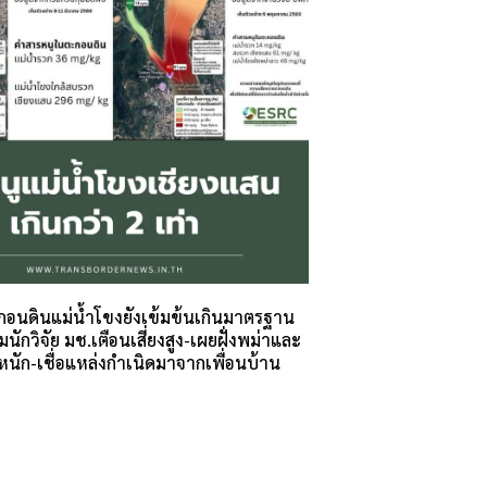
อนดินแม่น้ำโขงยังเข้มข้นเกินมาตรฐาน
ีมนักวิจัย มช.เตือนเสี่ยงสูง-เผยฝั่งพม่าและ
นัก-เชื่อแหล่งกำเนิดมาจากเพื่อนบ้าน