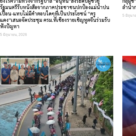
ยังไร้ความหวังจากรัฐบาล “อนุทิน”ส่งระดับผู้ช่วย
กลุ่มช
รัฐมนตรีรับหนังสือจากภาคประชาชนปกป้องแม่น้ำปน
ลำน้ำ
เปื้อน-แทบไม่มีคำตอบใดๆที่เป็นประโยชน์ “ครู
5 มิถุนา
แดง”เสนอจัดประชุม ครม.ที่เชียงรายเชิญทูตจีนร่วมรับ
ฟังปัญหา
5 มิถุนายน, 2026