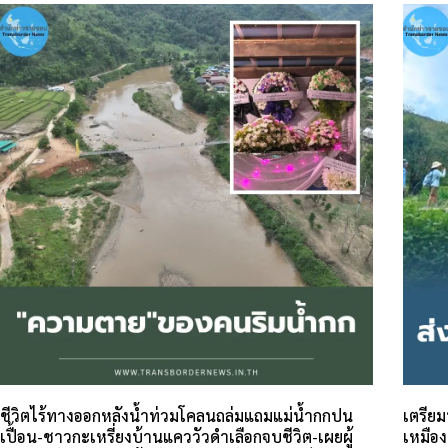
ชีวิตไร้ทางออกหลังน้ำท่วมโคลนถล่มแถมแม่น้ำกกปน
เตรีย
เปื้อน-ชาวกะเหรี่ยงบ้านแคววัวดำเลือกจบชีวิต-เผยผู้
เหมือง