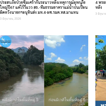
ประสบภัยป่วยซึมเศร้ากันระนาวหลังเหตุการณ์อุทกภัย
4 พระอ
ใหญ่ปี67 แต่ไร้วี่แวว สธ.-ทีมธรรมยาตราแม่น้ำปนเปื้อน
หลัง
ผิดหวังนายกฯอนุทินส่ง มท.4-ผช.รมต.ทส.มาแทน
3 มิถุนา
3 มิถุนายน, 2026