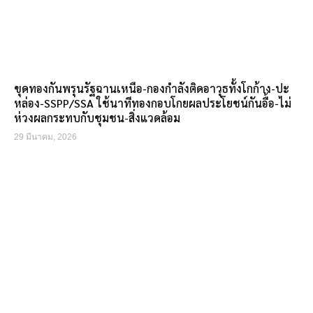
ขุดทองกันพรุนรัฐฉานเหนือ-กองกำลังติดอาวุธทั้งโกก้าง-ปะ
หล่อง-SSPP/SSA ใช้นาทีทองกอบโกยผลประโยชน์กันอื้อ-ไม่
ห่วงผลกระทบกับชุมชน-สิ่งแวดล้อม
29 มีนาคม, 2026