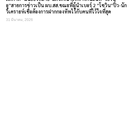
อู”สายการข่าวเป็น ผบ.สส.ขณะที่ผู้นำเบอร์ 2 “โซวิน”ปิ๋ว-นัก
วิเคราะห์เชื่อต้องการฝากกองทัพไว้กับคนที่ไว้ใจที่สุด
31 มีนาคม, 2026