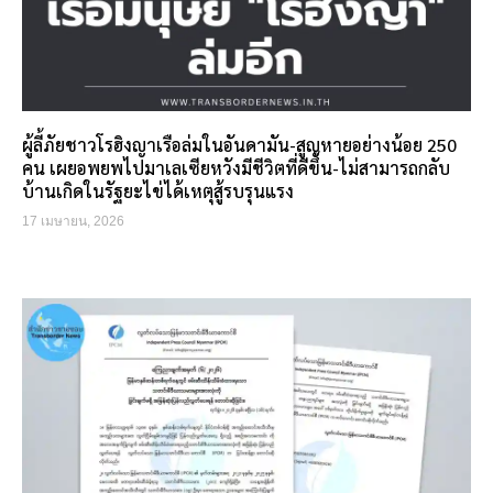
ผู้ลี้ภัยชาวโรฮิงญาเรือล่มในอันดามัน-สูญหายอย่างน้อย 250
คน เผยอพยพไปมาเลเซียหวังมีชีวิตที่ดีขึ้น-ไม่สามารถกลับ
บ้านเกิดในรัฐยะไข่ได้เหตุสู้รบรุนแรง
17 เมษายน, 2026