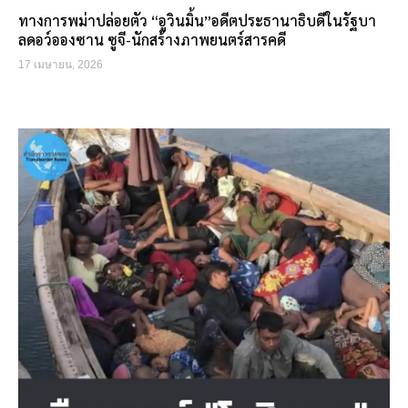
ทางการพม่าปล่อยตัว “อูวินมิ้น”อดีตประธานาธิบดีในรัฐบา
ลดอว์อองซาน ซูจี-นักสร้างภาพยนตร์สารคดี
17 เมษายน, 2026