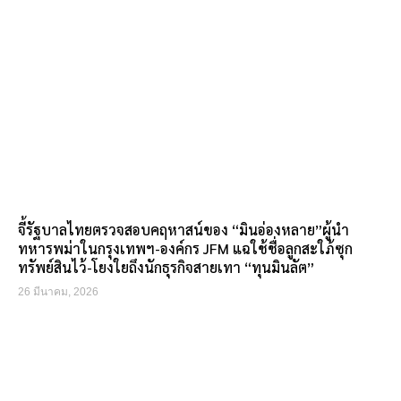
จี้รัฐบาลไทยตรวจสอบคฤหาสน์ของ “มินอ่องหลาย”ผู้นำ
ทหารพม่าในกรุงเทพฯ-องค์กร JFM แฉใช้ชื่อลูกสะใภ้ซุก
ทรัพย์สินไว้-โยงใยถึงนักธุรกิจสายเทา “ทุนมินลัต”
26 มีนาคม, 2026