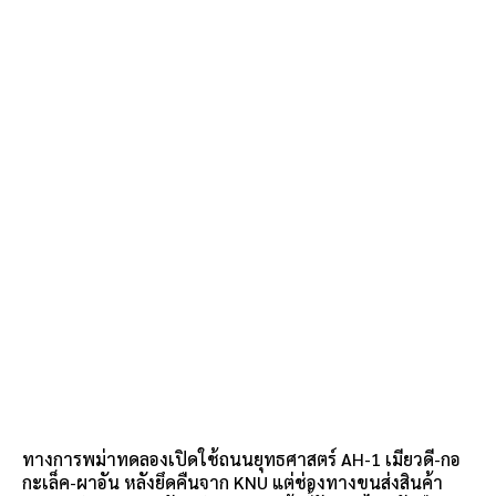
ทางการพม่าทดลองเปิดใช้ถนนยุทธศาสตร์ AH-1 เมียวดี-กอ
กะเล็ค-ผาอัน หลังยึดคืนจาก KNU แต่ช่องทางขนส่งสินค้า