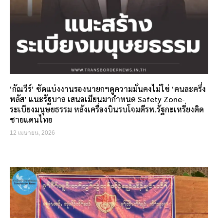
‘กัณวีร์’ ซัดแบ่งงานรองนายกฯดูความมั่นคงไม่ใช่ ‘คนละครึ่ง
พลัส’ แนะรัฐบาล เสนอเมียนมากำหนด Safety Zone-
ระเบียงมนุษยธรรม หลังเครื่องบินรบโจมตีรพ.รัฐกะเหรี่ยงติด
ชายแดนไทย
12 เมษายน, 2026