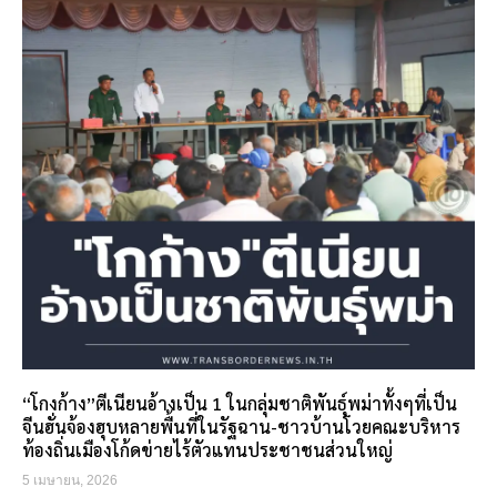
“โกงก้าง”ตีเนียนอ้างเป็น 1 ในกลุ่มชาติพันธุ์พม่าทั้งๆที่เป็น
จีนฮั่นจ้องฮุบหลายพื้นที่ในรัฐฉาน-ชาวบ้านโวยคณะบริหาร
ท้องถิ่นเมืองโก้ดข่ายไร้ตัวแทนประชาชนส่วนใหญ่
5 เมษายน, 2026