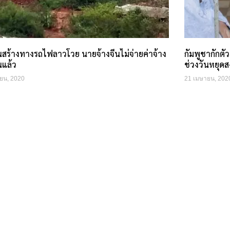
สร้างทางรถไฟลาวโวย นายจ้างจีนไม่จ่ายค่าจ้าง
กัมพูชากักต
นแล้ว
ช่วงวันหยุดส
ยน, 2020
21 เมษายน, 202