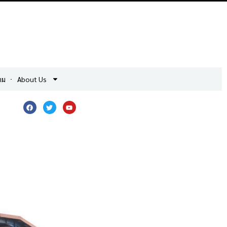
าม
About Us