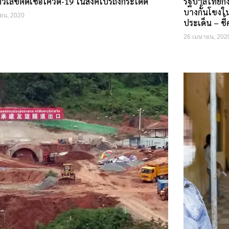
วเลขติดเชื้อโควิด-19 ในสิงคโปร์ถึงกระโดด
รัฐบาลไทยกั
บางกั้นโขงใน
ยน, 2020
ประเด็น – ชี
26 เมษายน, 202