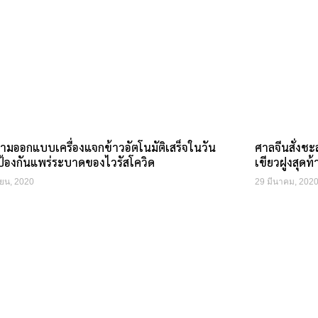
ามออกแบบเครื่องแจกข้าวอัตโนมัติเสร็จในวัน
ศาลจีนสั่งชะล
-ป้องกันแพร่ระบาดของไวรัสโควิด
เขียวฝูงสุดท้
ยน, 2020
29 มีนาคม, 202