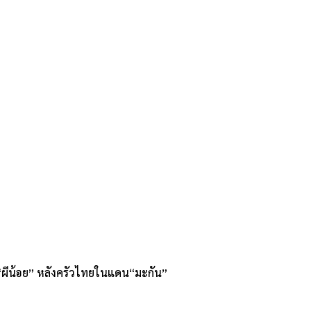
ง“ผีน้อย” หลังครัวไทยในแดน“มะกัน”