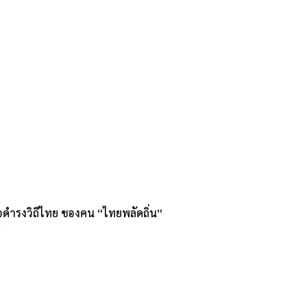
่อดำรงวิถีไทย ของคน “ไทยพลัดถิ่น”
0