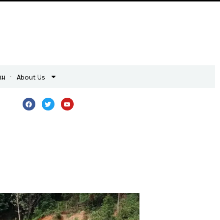
าม
About Us