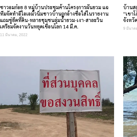
ชาวอมก๋อย 8 หมู่บ้านประชุมค้านโครงการผันยวม แฉ
บ้านส
ทีมจัดทำอีไอเอมั่วนิ่มชาวบ้านถูกอ้างชื่อใส่ในรายงาน
“เขาโต
แถมขู่ยึดที่ดิน-หลายชุมชนลุ่มน้ำยวม-เงา-สาละวิน
จังหวั
เตรียมจัดงานวันหยุดเขื่อนโลก 14 มี.ค.
9 มีนาค
11 มีนาคม, 2022