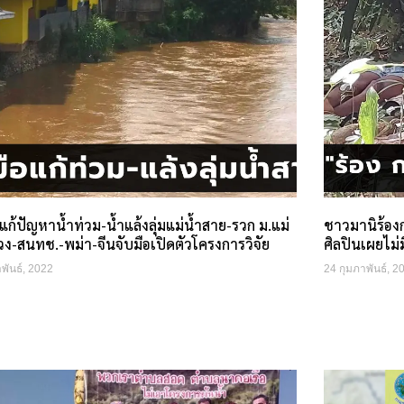
้าแก้ปัญหาน้ำท่วม-น้ำแล้งลุ่มแม่น้ำสาย-รวก ม.แม่
ชาวมานิร้อง
ง-สนทช.-พม่า-จีนจับมือเปิดตัวโครงการวิจัย
ศิลปินเผยไม่
พันธ์, 2022
24 กุมภาพันธ์, 2