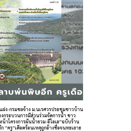
บแฝง-กรมชลจ้าง ม.นเรศวรประชุมชาวบ้าน
้างกระบวนการมีส่วนร่วมจัดการน้ำ ชาว
นหน้าโครงการผันน้ำยวม-อีไอเอ“ฉบับร้าน
ก “ครู”เดือดร้อนเหตุถูกอ้างชื่อจนทะเลาะ