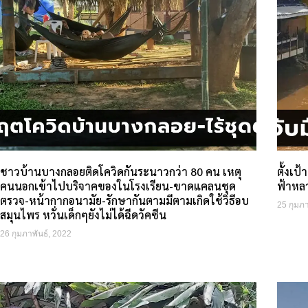
ชาวบ้านบางกลอยติดโควิดกันระนาวกว่า 80 คน เหตุ
ตั้งเป
คนนอกเข้าไปบริจาคของในโรงเรียน-ขาดแคลนชุด
ฟ้าหลว
ตรวจ-หน้ากากอนามัย-รักษากันตามมีตามเกิดใช้วิธีอบ
25 กุมภา
สมุนไพร หวั่นเด็กๆยังไม่ได้ฉีดวัคซีน
26 กุมภาพันธ์, 2022