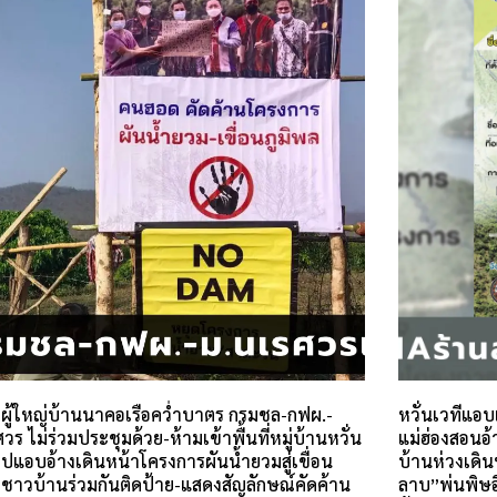
-ผู้ใหญ่บ้านนาคอเรือคว่ำบาตร กรมชล-กฟผ.-
หวั่นเวทีแอ
วร ไม่ร่วมประชุมด้วย-ห้ามเข้าพื้นที่หมู่บ้านหวั่น
แม่ฮ่องสอนอ
ปแอบอ้างเดินหน้าโครงการผันน้ำยวมสู่เขื่อน
บ้านห่วงเดิ
 ชาวบ้านร่วมกันติดป้าย-แสดงสัญลักษณ์คัดค้าน
ลาบ”พ่นพิษอี