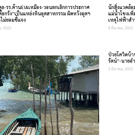
ตูล-รร.ต้านEIAเหมือง-วอนยกเลิกการประกาศ
นักสิ่งแวดล้
๊ะกรัง”เป็นแหล่งหินอุตสาหกรรม ผิดหวังอุตฯ
แม่น้ำโขงเพิ
ดไม่ยอมชี้แจง
เหตุไฟฟ้าสำ
ม, 2022
9 มีนาคม, 2022
ป่วยโควิดบ้า
รัตน์”-นายอ
2 มีนาคม, 2022