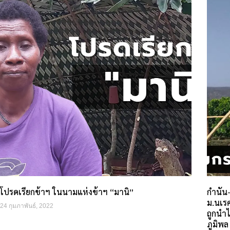
โปรดเรียกข้าฯ ในนามแห่งข้าฯ “มานิ”
กำนัน
ม.นเรศ
24 กุมภาพันธ์, 2022
ถูกนำไ
ภูมิพล