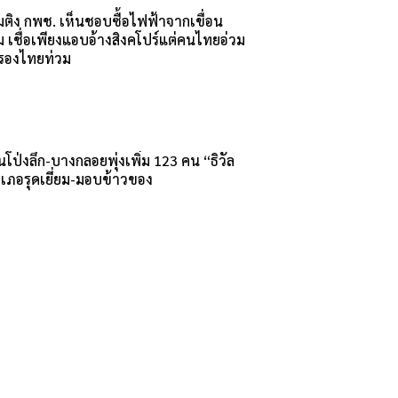
อมติง กพช. เห็นชอบซื้อไฟฟ้าจากเขื่อน
่ม เชื่อเพียงแอบอ้างสิงคโปร์แต่คนไทยอ่วม
รองไทยท่วม
นโป่งลึก-บางกลอยพุ่งเพิ่ม 123 คน “ธิวัล
ำเภอรุดเยี่ยม-มอบข้าวของ