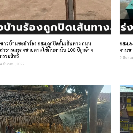
ชาวบ้านชะอำร้อง กสม.ถูกปิดกั้นเส้นทาง ถนน
กสม.ลง
สาธารณะลงชายหาดใช้กันมานับ 100 ปีถูกอ้าง
งานขา
กรรมสิทธิ์
2 มีนาค
4 มีนาคม, 2022