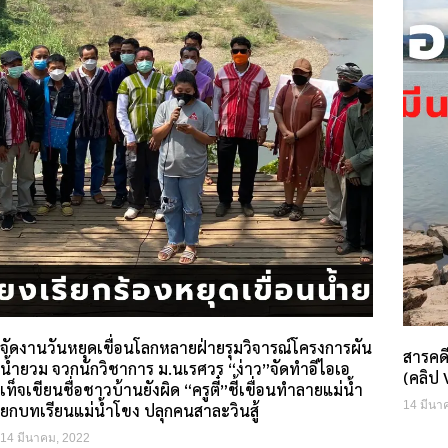
จัดงานวันหยุดเขื่อนโลกหลายฝ่ายรุมวิจารณ์โครงการผัน
สารคดี
น้ำยวม จวกนักวิชาการ ม.นเรศวร “ง่าว”จัดทำอีไอเอ
(คลิป
เท็จเขียนชื่อชาวบ้านยังผิด “ครูตี๋”ชี้เขื่อนทำลายแม่น้ำ
14 มีนา
ยกบทเรียนแม่น้ำโขง ปลุกคนสาละวินสู้
14 มีนาคม, 2022