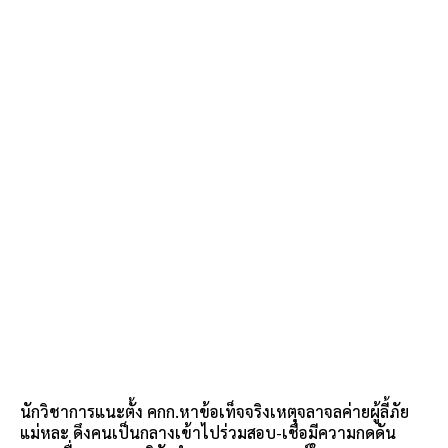
นักวิชาการแนะตั้ง คกก.หาข้อเท็จจริงเหตุจลาจลค่ายผู้ลี้ภัย
แม่หละ ดึงคนเป็นกลางเข้าไปร่วมสอบ-เชื่อมีความกดดัน