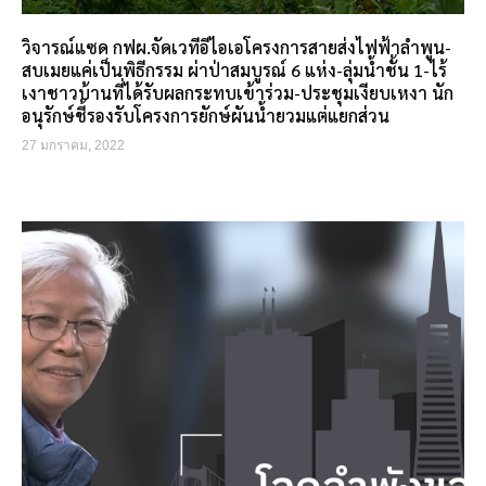
วิจารณ์แซด กฟผ.จัดเวทีอีไอเอโครงการสายส่งไฟฟ้าลำพูน-
สบเมยแค่เป็นพิธีกรรม ผ่าป่าสมบูรณ์ 6 แห่ง-ลุ่มน้ำชั้น 1-ไร้
เงาชาวบ้านที่ได้รับผลกระทบเข้าร่วม-ประชุมเงียบเหงา นัก
อนุรักษ์ชี้รองรับโครงการยักษ์ผันน้ำยวมแต่แยกส่วน
27 มกราคม, 2022