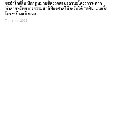
ชะอำใกล้สิ้น นักกฎหมายชี้ตรวจสอบสถานะโครงการ-หาก
ทำลายทรัพยากรธรรมชาติฟ้องศาลให้ระงับได้ “ศศิน”แนะรื้อ
โครงสร้างแข็งออก
7 มกราคม, 2022