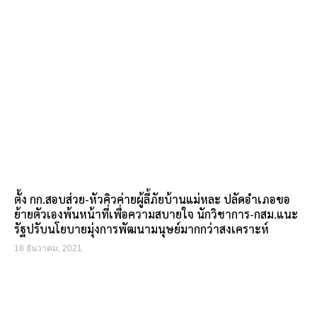
ตั้ง กก.สอบส่วย-หัวคิวค่ายผู้ลี้ภัยบ้านแม่หละ ปลัดอำเภอขอ
ย้ายตัวเองพ้นหน้าที่เพื่อความสบายใจ นักวิชาการ-กสม.แนะ
รัฐปรับนโยบายมุ่งการพัฒนามนุษย์มากกว่าสงเคราะห์
18 ธันวาคม, 2021