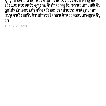
บุกรุกที่ร่องน้ำสาธารณะบนเกาะหลีเป๊ะ เบียดขับชาวอูรักลา
โว้ย100 ครอบครัว-อุทยานตั้งท่าตรวจเข้ม ชาวเลเกาะหลีเป๊ะ
ถูกไล่หนักเอกชนล้อมรั้วเตรียมถมร่องน้ำธรรมชาติอุทยานฯ
ตะรุเตาเงียบกริบด้านตำรวจไม่กล้าเข้าตรวจสอบเกรงถูกคดีบุ
รุก
21 ธันวาคม, 2021