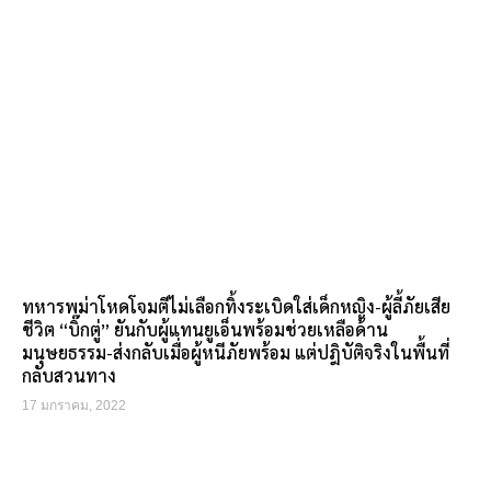
ทหารพม่าโหดโจมตีไม่เลือกทิ้งระเบิดใส่เด็กหญิง-ผู้ลี้ภัยเสีย
ชีวิต “บิ๊กตู่” ยันกับผู้แทนยูเอ็นพร้อมช่วยเหลือด้าน
มนุษยธรรม-ส่งกลับเมื่อผู้หนีภัยพร้อม แต่ปฎิบัติจริงในพื้นที่
กลับสวนทาง
17 มกราคม, 2022