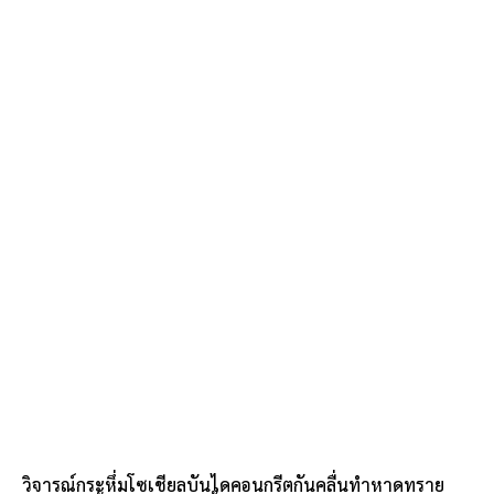
วิจารณ์กระหึ่มโซเชียลบันไดคอนกรีตกันคลื่นทำหาดทราย