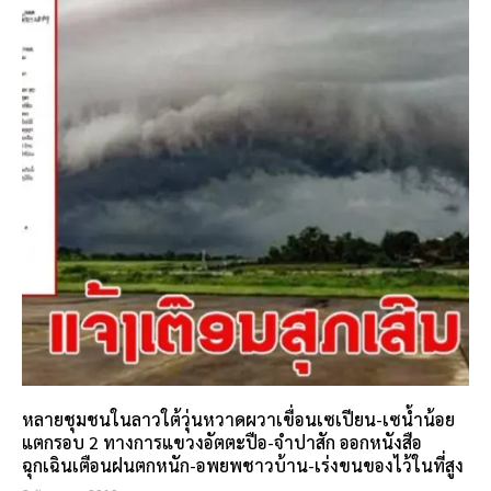
หลายชุมชนในลาวใต้วุ่นหวาดผวาเขื่อนเซเปียน-เซน้ำน้อย
แตกรอบ 2 ทางการแขวงอัตตะปือ-จำปาสัก ออกหนังสือ
ฉุกเฉินเตือนฝนตกหนัก-อพยพชาวบ้าน-เร่งขนของไว้ในที่สูง