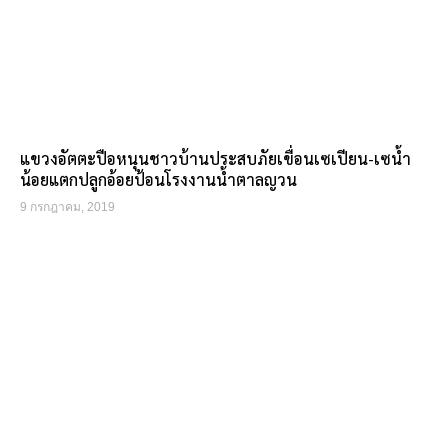
แขวงอัตตะปือหนุนชาวบ้านประสบภัยเขื่อนเซเปียน-เซน้ำ
น้อยแตกปลูกอ้อยป้อนโรงงานน้ำตาลญวน
9 กรกฎาคม, 2019