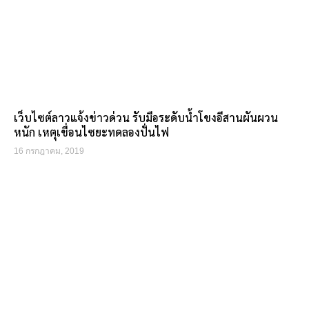
เว็บไซต์ลาวแจ้งข่าวด่วน รับมือระดับน้ำโขงอีสานผันผวน
หนัก เหตุเขื่อนไซยะทดลองปั่นไฟ
16 กรกฎาคม, 2019