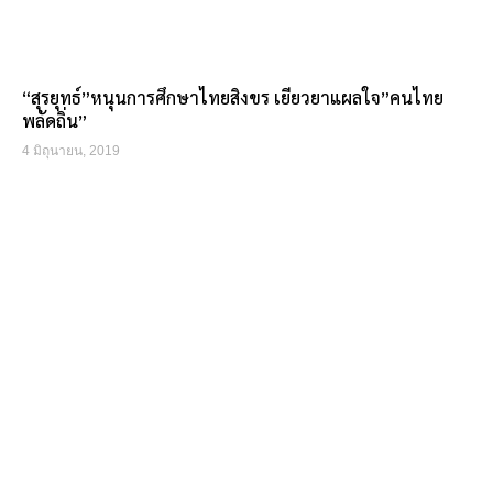
“สุรยุทธ์”หนุนการศึกษาไทยสิงขร เยียวยาแผลใจ”คนไทย
พลัดถิ่น”
4 มิถุนายน, 2019