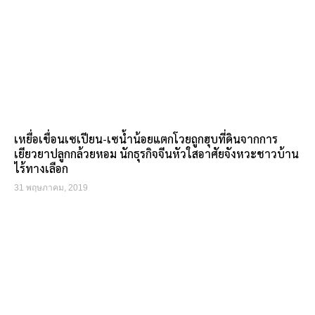
เหยื่อเขื่อนเซเปียน-เซน้ำน้อยแตกโวยถูกฮุบที่ดินจากการ
เยียวยาปลูกกล้วยหอม นักธุรกิจจีนหัวใสอาศัยจังหวะชาวบ้าน
ไร้ทางเลือก
31 พฤษภาคม, 2019