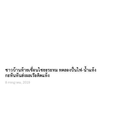
ชาวบ้านท้ายเขื่อนไซยะระทม ทดลองปั่นไฟ-น้ำแห้ง
กะทันหันส่งผลเรือติดแห้ง
8 กรกฎาคม, 2019