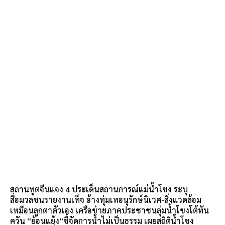
สถานทูตจีนแจง 4 ประเด็นสถานการณ์แม่น้ำโขง ระบุ
สื่อมวลชนรายงานเท็จ อ้างทุ่มเทอนุรักษ์นิเวศ-สิ่งแวดล้อม
เหมือนลูกตาตัวเอง เครือข่ายภาคประชาชนลุ่มน้ำโขงโต้ทัน
ควัน “ย้อนแย้ง”ชี้จัดการน้ำไม่เป็นธรรม เผยสถิติน้ำโขง