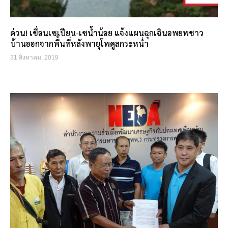
ด่วน! เขื่อนเซเปียน-เซน้ำน้อย แจ้งแผนฉุกเฉินอพยพชาว
บ้านออกจากพื้นที่หลังพายุโพดูลกระหน่ำ
31 สิงหาคม, 2019