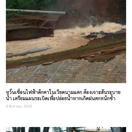
หวั่นเขื่อนไฟฟ้าดักคาในเวียดนามแตก ต้องเจาะสันระบาย
น้ำ เตรียมแผนระเบิดเพื่อปล่อยน้ำหากเกิดฝนตกหนักซ้ำ
9 สิงหาคม, 2019