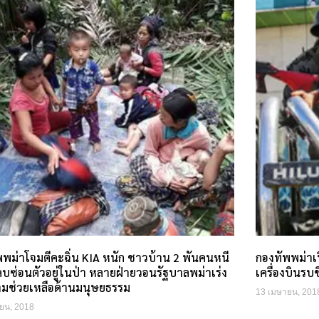
พพม่าโจมตีคะฉิ่น KIA หนัก ชาวบ้าน 2 พันคนหนี
กองทัพพม่าเ
บซ่อนตัวอยู่ในป่า หลายฝ่ายวอนรัฐบาลพม่าเร่ง
เครื่องบินรบ
ามช่วยเหลือด้านมนุษยธรรม
13 เมษายน, 201
ยน, 2018