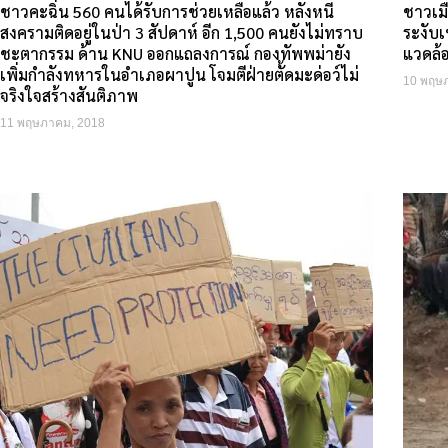
ชาวคะฉิ่น 560 คนได้รับการช่วยเหลือแล้ว หลังหนี
ชาวเมื
สงครามติดอยู่ในป่า 3 สัปดาห์ อีก 1,500 คนยังไม่ทราบ
ระงับเ
ชะตากรรม ด้าน KNU ออกแถลงการณ์ กองทัพพม่ายัง
แวดล้
เพิ่มกำลังทหารในอำเภอผาปูน โจมตีฝ่ายตั้ดมะด่อว์ไม่
10 พฤษ
จริงใจสร้างสันติภาพ
11 พฤษภาคม, 2018