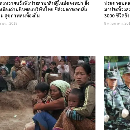
องทวายหวังพึ่งประธานาธิบดีใหม่ของพม่า สั่ง
ประชาชนหลาย
หมืองถ่านหินของบริษัทไทย ชี้ส่งผลกระทบสิ่ง
มาประท้วงสงค
อม สุขภาพคนท้องถิ่น
3000 ชีวิตยังต
ภาคม, 2018
8 พฤษภาคม, 20