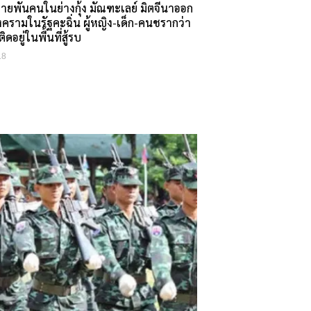
พันคนในย่างกุ้ง มัณฑะเลย์ มิตจีนาออก
รามในรัฐคะฉิ่น ผู้หญิง-เด็ก-คนชรากว่า
ิดอยู่ในพื้นที่สู้รบ
18