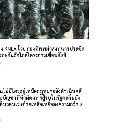
ยง KNLA โวย กองทัพพม่าส่งทหารประชิด
 ปะทะกันอีกใกล้โครงการเขื่อนฮัตจี
8
่นไม่มีใครอยู่เหนือกฎหมายสั่งดำเนินคดี
บบัญชาที่ทำผิด-การสู้รบในรัฐคะฉิ่นยัง
เอ็นวอนเร่งช่วยเหลือเหยื่อสงครามกว่า 2
8