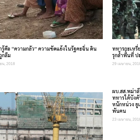
่เรารู้คือ “ความกลัว” ความขัดแย้งในรัฐคะฉิ่น ดิน
ทหารกะเหรี่
ถูกลืม
รุกล้ำพื้นที่
ยน, 2018
29 เมษายน, 201
ผบ.สส.พม่าลั
ทหารใต้บังคั
หนักหน่วง ยู
พันคน
23 เมษายน, 201