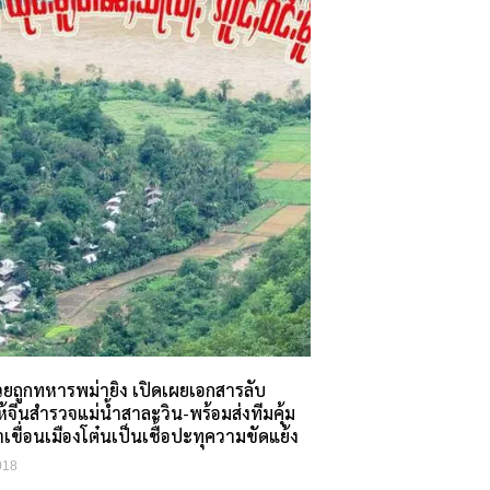
ยถูกทหารพม่ายิง เปิดเผยเอกสารลับ
้จีนสำรวจแม่น้ำสาละวิน-พร้อมส่งทีมคุ้ม
้าเขื่อนเมืองโต๋นเป็นเชื้อปะทุความขัดแย้ง
018