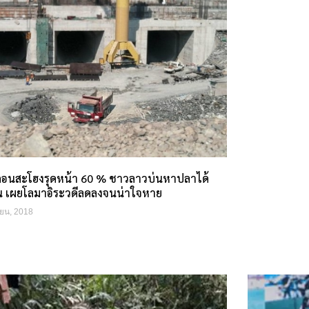
นดอนสะโฮงรุดหน้า 60 % ชาวลาวบ่นหาปลาได้
้น เผยโลมาอิระวดีลดลงจนน่าใจหาย
ยน, 2018