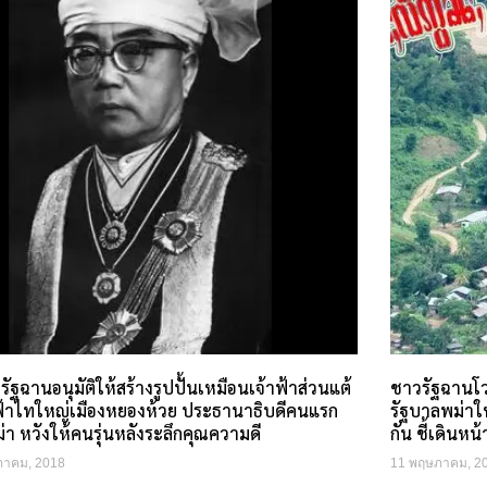
รัฐฉานอนุมัติให้สร้างรูปปั้นเหมือนเจ้าฟ้าส่วนแต้
ชาวรัฐฉานโว
าฟ้าไทใหญ่เมืองหยองห้วย ประธานาธิบดีคนแรก
รัฐบาลพม่าให
า หวังให้คนรุ่นหลังระลึกคุณความดี
กัน ชี้เดินหน
ภาคม, 2018
11 พฤษภาคม, 2