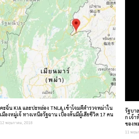
คะฉิ่น KIA และปะหล่อง TNLA เข้าโจมตีตำรวจพม่าใน
รัฐบาล
เมืองหมู่เจ้ ทางเหนือรัฐฉาน เบื้องต้นมีผู้เสียชีวิต 17 คน
ก เจ้
ของพม่
12 พฤษภาคม, 2018
11 พฤษ