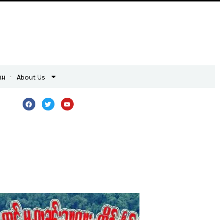
าม
About Us