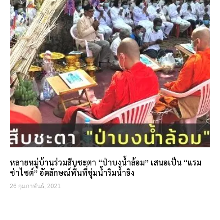
หลายหมู่บ้านร่วมสืบชะตา “ป่าบงน้ำล้อม” เสนอเป็น “แรม
ซ่าไซต์” อัตลักษณ์พื้นที่ชุ่มน้ำริมน้ำอิง
26 กุมภาพันธ์, 2021