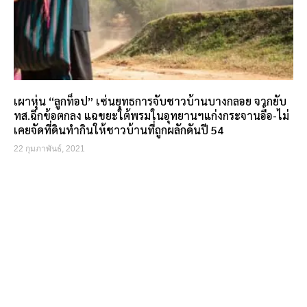
เผาหุ่น “ลูกท็อป” เซ่นยุทธการจับชาวบ้านบางกลอย จวกยับ
ทส.ฉีกข้อตกลง แฉขยะใต้พรมในอุทยานฯแก่งกระจานอื้อ-ไม่
เคยจัดที่ดินทำกินให้ชาวบ้านที่ถูกผลักดันปี 54
22 กุมภาพันธ์, 2021