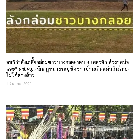
สนธิกำลังเกลี้ยกล่อมชาวบางกลอยรอบ 3 เหลวอีก ห่วง“หน่อ
แอะ” ผช.ผญ.-นักกฎหมายระบุชัดชาวบ้านเกิดแผ่นดินไทย-
ไม่ใช่ต่างด้าว
1 มีนาคม, 2021