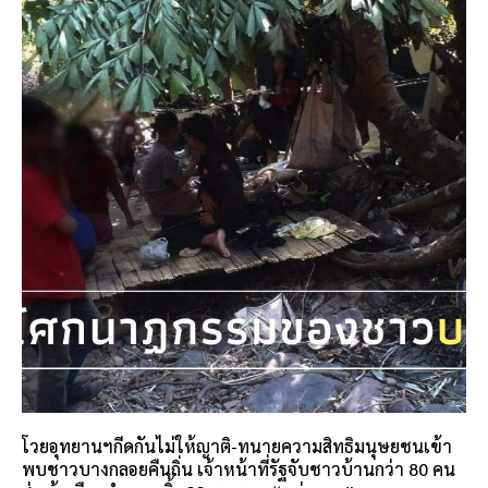
โวยอุทยานฯกีดกันไม่ให้ญาติ-ทนายความสิทธิมนุษยชนเข้า
พบชาวบางกลอยคืนถิ่น เจ้าหน้าที่รัฐจับชาวบ้านกว่า 80 คน