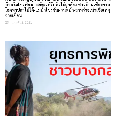
บ้านริมโขงฟ้องการจัดเวทีรับฟังไม่ถูกต้อง ชาวบ้านเชียงคาน
โอดหาปลาไม่ได้-แม่น้ำโขงผันผวนหนัก-สาหร่ายเน่าเชื่อเหตุ
จากเขื่อน
23 กุมภาพันธ์, 2021