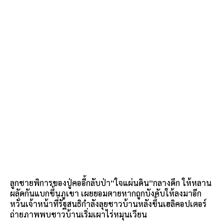
ลูกชายพิการของปู่คออี้กลับป่า“ใจแผ่นดิน”กลางดึก ให้หลาน
ผลัดกันแบกขึ้นภูเขา เผยยอมตายหากถูกบังคับให้ลงมาอีก
หวั่นเจ้าหน้าที่รัฐสนธิกำลังลุยชาวบ้านหลังขึ้นเฮลิคอปเตอร์
ถ่ายภาพพบชาวบ้านเริ่มเผาไร่หมุนเวียน