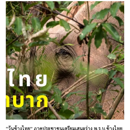
“วันช้างไทย” ภาคประชาชนเตรียมเสนอร่าง พ.ร.บ.ช้างไทย