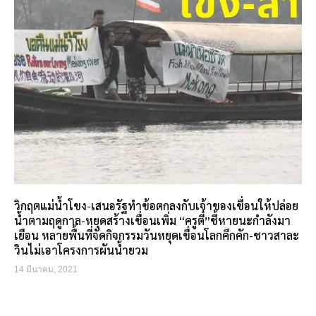
วิกฤตแม่น้ำโขง-เสนอรัฐทำข้อตกลงกับเจ้าของเขื่อนให้ปล่อย
น้ำตามฤดูกาล-หยุดสร้างเขื่อนเพิ่ม “ครูตี๋”ชี้หายนะกำลังมา
เยือน หลายพื้นที่จัดกิจกรรมวันหยุดเขื่อนโลกคึกคัก-ชาวสาละ
วินไม่เอาโครงการผันน้ำยวม
14 มีนาคม, 2021