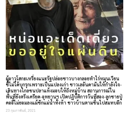
ผู้อาวุโสกะเหรี่ยงแนะรัฐปล่อยชาวบางกลอยทำไร่หมุนเวียน
ชี้ไม่ได้บุกรุกเพราะเป็นแปลงเก่า ชาวเลอันดามันให้กำลังใจ-
เดินทางไกลขนปลาแห้งมอบให้ถึงหมู่บ้าน สถานการณ์ใน
พื้นที่ยังตรึงเครียด-อุทยานฯ เปิดปฏิบัติการวันที่สอง-ลูกชายปู่
คออี้ไม่ยอมลงแม้ชักแม่น้ำทั้งห้า ชาวบ้านตามขึ้นไปสมทบอีก
23 กุมภาพันธ์, 2021