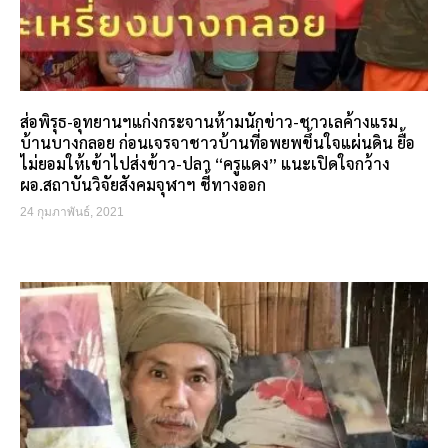
ส่อพิรุธ-อุทยานฯแก่งกระจานห้ามนักข่าว-ชาวเลค้างแรม
บ้านบางกลอย ก่อนเจรจาชาวบ้านที่อพยพขึ้นใจแผ่นดิน ยื้อ
ไม่ยอมให้เข้าไปส่งข้าว-ปลา “ครูแดง” แนะเปิดใจกว้าง
ผอ.สถาบันวิจัยสังคมจุฬาฯ ชี้ทางออก
24 กุมภาพันธ์, 2021