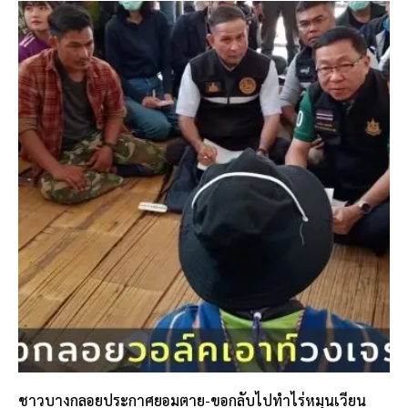
ชาวบางกลอยประกาศยอมตาย-ขอกลับไปทำไร่หมุนเวียน