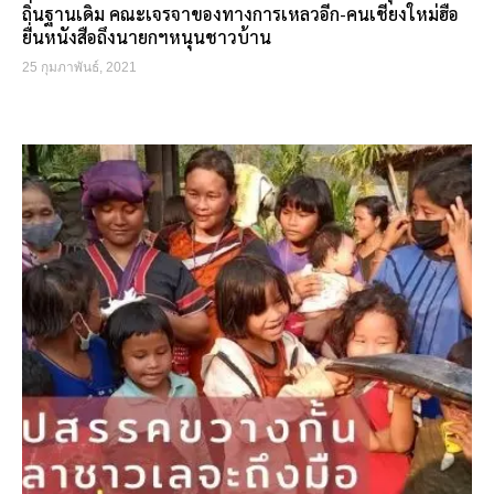
ถิ่นฐานเดิม คณะเจรจาของทางการเหลวอีก-คนเชียงใหม่ฮือ
ยื่นหนังสือถึงนายกฯหนุนชาวบ้าน
25 กุมภาพันธ์, 2021