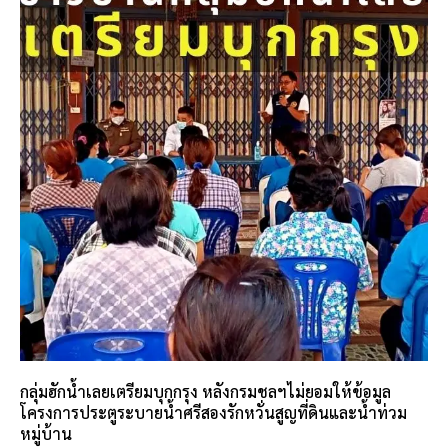
กลุ่มฮักน้ำเลยเตรียมบุกกรุง หลังกรมชลฯไม่ยอมให้ข้อมูล
โครงการประตูระบายน้ำศรีสองรักหวั่นสูญที่ดินและน้ำท่วม
หมู่บ้าน