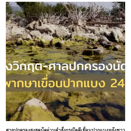
ศาลปกครองสูงสุดนัดอ่านคำสั่งกรณีคดีเขื่อนปากแบงหลังชาว