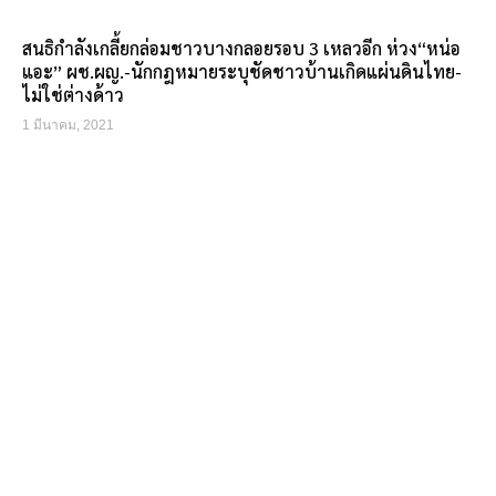
สนธิกำลังเกลี้ยกล่อมชาวบางกลอยรอบ 3 เหลวอีก ห่วง“หน่อ
แอะ” ผช.ผญ.-นักกฎหมายระบุชัดชาวบ้านเกิดแผ่นดินไทย-
ไม่ใช่ต่างด้าว
1 มีนาคม, 2021