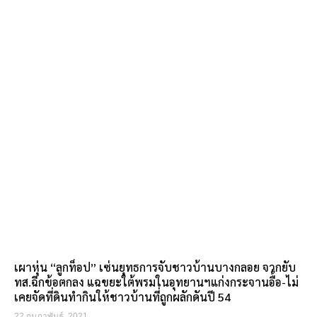
เผาหุ่น “ลูกท็อป” เซ่นยุทธการจับชาวบ้านบางกลอย จวกยับ
ทส.ฉีกข้อตกลง แฉขยะใต้พรมในอุทยานฯแก่งกระจานอื้อ-ไม่
เคยจัดที่ดินทำกินให้ชาวบ้านที่ถูกผลักดันปี 54
22 กุมภาพันธ์, 2021