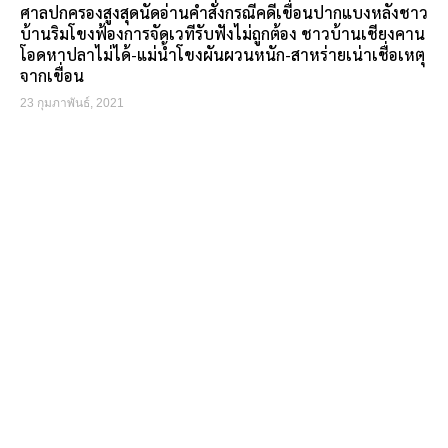
ศาลปกครองสูงสุดนัดอ่านคำสั่งกรณีคดีเขื่อนปากแบงหลังชาว
บ้านริมโขงฟ้องการจัดเวทีรับฟังไม่ถูกต้อง ชาวบ้านเชียงคาน
โอดหาปลาไม่ได้-แม่น้ำโขงผันผวนหนัก-สาหร่ายเน่าเชื่อเหตุ
จากเขื่อน
23 กุมภาพันธ์, 2021