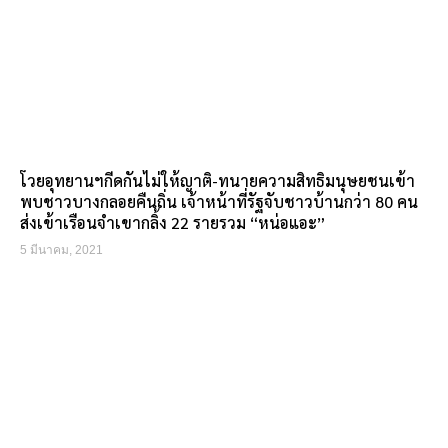
โวยอุทยานฯกีดกันไม่ให้ญาติ-ทนายความสิทธิมนุษยชนเข้า
พบชาวบางกลอยคืนถิ่น เจ้าหน้าที่รัฐจับชาวบ้านกว่า 80 คน
ส่งเข้าเรือนจำเขากลิ้ง 22 รายรวม “หน่อแอะ”
5 มีนาคม, 2021