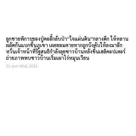
ลูกชายพิการของปู่คออี้กลับป่า“ใจแผ่นดิน”กลางดึก ให้หลาน
ผลัดกันแบกขึ้นภูเขา เผยยอมตายหากถูกบังคับให้ลงมาอีก
หวั่นเจ้าหน้าที่รัฐสนธิกำลังลุยชาวบ้านหลังขึ้นเฮลิคอปเตอร์
ถ่ายภาพพบชาวบ้านเริ่มเผาไร่หมุนเวียน
21 กุมภาพันธ์, 2021