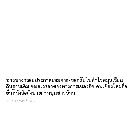
ชาวบางกลอยประกาศยอมตาย-ขอกลับไปทำไร่หมุนเวียน
ถิ่นฐานเดิม คณะเจรจาของทางการเหลวอีก-คนเชียงใหม่ฮือ
ยื่นหนังสือถึงนายกฯหนุนชาวบ้าน
25 กุมภาพันธ์, 2021