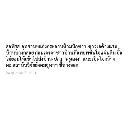
ส่อพิรุธ-อุทยานฯแก่งกระจานห้ามนักข่าว-ชาวเลค้างแรม
บ้านบางกลอย ก่อนเจรจาชาวบ้านที่อพยพขึ้นใจแผ่นดิน ยื้อ
ไม่ยอมให้เข้าไปส่งข้าว-ปลา “ครูแดง” แนะเปิดใจกว้าง
ผอ.สถาบันวิจัยสังคมจุฬาฯ ชี้ทางออก
24 กุมภาพันธ์, 2021