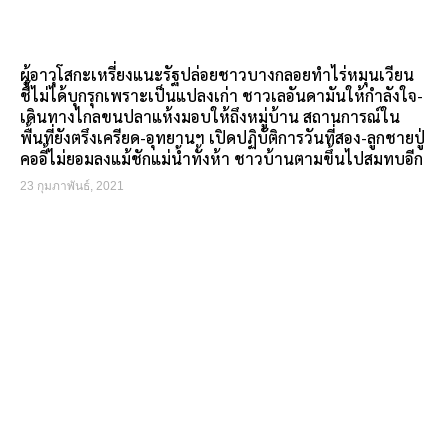
ผู้อาวุโสกะเหรี่ยงแนะรัฐปล่อยชาวบางกลอยทำไร่หมุนเวียน
ชี้ไม่ได้บุกรุกเพราะเป็นแปลงเก่า ชาวเลอันดามันให้กำลังใจ-
เดินทางไกลขนปลาแห้งมอบให้ถึงหมู่บ้าน สถานการณ์ใน
พื้นที่ยังตรึงเครียด-อุทยานฯ เปิดปฏิบัติการวันที่สอง-ลูกชายปู่
คออี้ไม่ยอมลงแม้ชักแม่น้ำทั้งห้า ชาวบ้านตามขึ้นไปสมทบอีก
23 กุมภาพันธ์, 2021