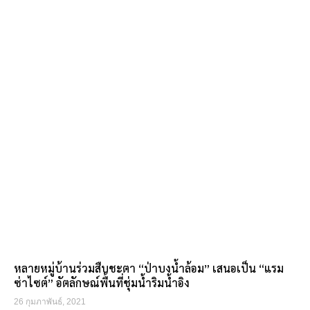
หลายหมู่บ้านร่วมสืบชะตา “ป่าบงน้ำล้อม” เสนอเป็น “แรม
ซ่าไซต์” อัตลักษณ์พื้นที่ชุ่มน้ำริมน้ำอิง
26 กุมภาพันธ์, 2021