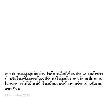
ศาลปกครองสูงสุดนัดอ่านคำสั่งกรณีคดีเขื่อนปากแบงหลังชาว
บ้านริมโขงฟ้องการจัดเวทีรับฟังไม่ถูกต้อง ชาวบ้านเชียงคาน
โอดหาปลาไม่ได้-แม่น้ำโขงผันผวนหนัก-สาหร่ายเน่าเชื่อเหตุ
จากเขื่อน
23 กุมภาพันธ์, 2021