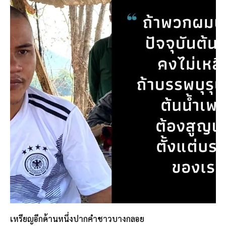
เหรียญอีกด้านหนึ่งปากคำชาวบางกลอย