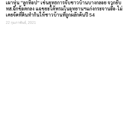
เผาหุ่น “ลูกท็อป” เซ่นยุทธการจับชาวบ้านบางกลอย จวกยับ
ทส.ฉีกข้อตกลง แฉขยะใต้พรมในอุทยานฯแก่งกระจานอื้อ-ไม่
เคยจัดที่ดินทำกินให้ชาวบ้านที่ถูกผลักดันปี 54
22 กุมภาพันธ์, 2021