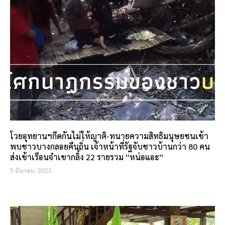
โวยอุทยานฯกีดกันไม่ให้ญาติ-ทนายความสิทธิมนุษยชนเข้า
พบชาวบางกลอยคืนถิ่น เจ้าหน้าที่รัฐจับชาวบ้านกว่า 80 คน
ส่งเข้าเรือนจำเขากลิ้ง 22 รายรวม “หน่อแอะ”
5 มีนาคม, 2021