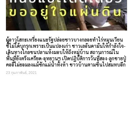
ผู้อาวุโสกะเหรี่ยงแนะรัฐปล่อยชาวบางกลอยทำไร่หมุนเวียน
ชี้ไม่ได้บุกรุกเพราะเป็นแปลงเก่า ชาวเลอันดามันให้กำลังใจ-
เดินทางไกลขนปลาแห้งมอบให้ถึงหมู่บ้าน สถานการณ์ใน
พื้นที่ยังตรึงเครียด-อุทยานฯ เปิดปฏิบัติการวันที่สอง-ลูกชายปู่
คออี้ไม่ยอมลงแม้ชักแม่น้ำทั้งห้า ชาวบ้านตามขึ้นไปสมทบอีก
23 กุมภาพันธ์, 2021