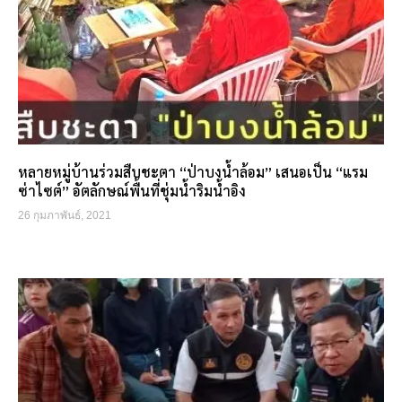
หลายหมู่บ้านร่วมสืบชะตา “ป่าบงน้ำล้อม” เสนอเป็น “แรม
ซ่าไซต์” อัตลักษณ์พื้นที่ชุ่มน้ำริมน้ำอิง
26 กุมภาพันธ์, 2021