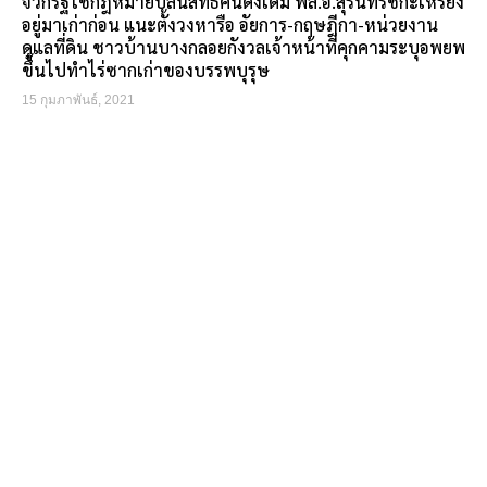
จวกรัฐใช้กฎหมายปล้นสิทธิคนดั้งเดิม พล.อ.สุรินทร์ชี้กะเหรี่ยง
อยู่มาเก่าก่อน แนะตั้งวงหารือ อัยการ-กฤษฎีกา-หน่วยงาน
ดูแลที่ดิน ชาวบ้านบางกลอยกังวลเจ้าหน้าที่คุกคามระบุอพยพ
ขึ้นไปทำไร่ซากเก่าของบรรพบุรุษ
15 กุมภาพันธ์, 2021