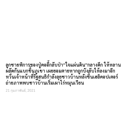
ลูกชายพิการของปู่คออี้กลับป่า“ใจแผ่นดิน”กลางดึก ให้หลาน
ผลัดกันแบกขึ้นภูเขา เผยยอมตายหากถูกบังคับให้ลงมาอีก
หวั่นเจ้าหน้าที่รัฐสนธิกำลังลุยชาวบ้านหลังขึ้นเฮลิคอปเตอร์
ถ่ายภาพพบชาวบ้านเริ่มเผาไร่หมุนเวียน
21 กุมภาพันธ์, 2021