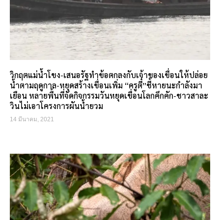
วิกฤตแม่น้ำโขง-เสนอรัฐทำข้อตกลงกับเจ้าของเขื่อนให้ปล่อย
น้ำตามฤดูกาล-หยุดสร้างเขื่อนเพิ่ม “ครูตี๋”ชี้หายนะกำลังมา
เยือน หลายพื้นที่จัดกิจกรรมวันหยุดเขื่อนโลกคึกคัก-ชาวสาละ
วินไม่เอาโครงการผันน้ำยวม
14 มีนาคม, 2021