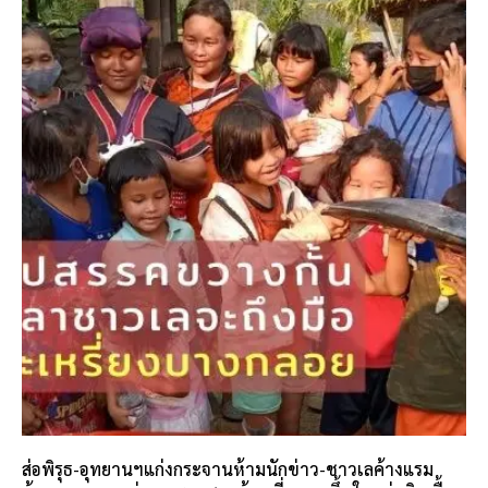
ส่อพิรุธ-อุทยานฯแก่งกระจานห้ามนักข่าว-ชาวเลค้างแรม