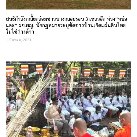
สนธิกำลังเกลี้ยกล่อมชาวบางกลอยรอบ 3 เหลวอีก ห่วง“หน่อ
แอะ” ผช.ผญ.-นักกฎหมายระบุชัดชาวบ้านเกิดแผ่นดินไทย-
ไม่ใช่ต่างด้าว
1 มีนาคม, 2021