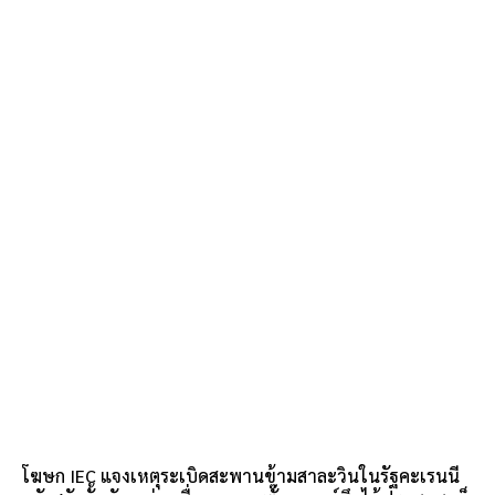
โฆษก IEC แจงเหตุระเบิดสะพานข้ามสาละวินในรัฐคะเรนนี