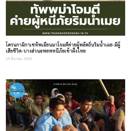
โดรนกามิกาเซทัพเมียนมาโจมตีค่ายผู้พลัดถิ่นริมน้ำเมย-มีผู้
เสียชีวิต-บางส่วนอพยพหนีภัยเข้าฝั่งไทย
14 มีนาคม, 2026