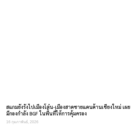
สแกมยังรังไปเมืองโต๋น-เมืองสาดชายแดนด้านเชียงใหม่ เผย
มีกองกำลัง BGF ในพื้นที่ให้การคุ้มครอง
16 กุมภาพันธ์, 2026