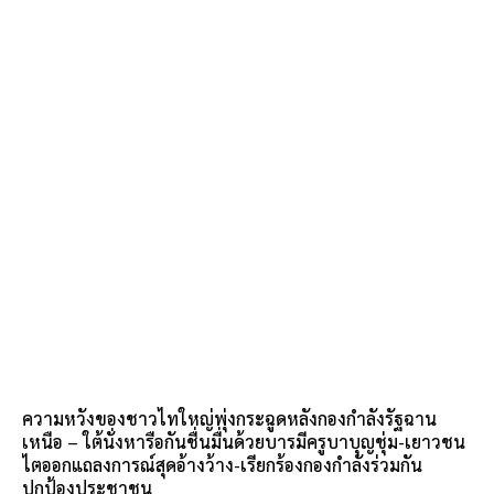
ความหวังของชาวไทใหญ่พุ่งกระฉูดหลังกองกำลังรัฐฉาน
เหนือ – ใต้นั่งหารือกันชื่นมื่นด้วยบารมีครูบาบุญชุ่ม-เยาวชน
ไตออกแถลงการณ์สุดอ้างว้าง-เรียกร้องกองกำลังร่วมกัน
ปกป้องประชาชน