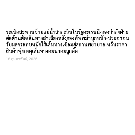
ระเบิดสะพานข้ามแม่น้ำสาละวินในรัฐคะเรนนี-กองกำลังฝ่าย
ต่อต้านตัดเส้นทางลำเลียงหลังกองทัพพม่าบุกหนัก-ประชาชน
รับผลกระทบหนักไร้เส้นทางเชื่อมสู่สถานพยาบาล-หวั่นราคา
สินค้าพุ่งเหตุเส้นทางคมนาคมถูกตัด
18 กุมภาพันธ์, 2026