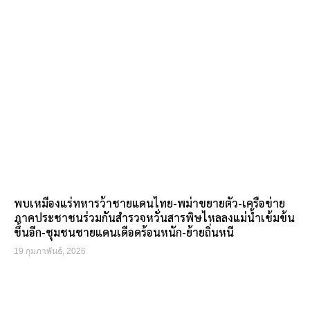
พบเหมืองแร่ทหารว้าชายแดนไทย-พม่าขยายตัว-เครือข่าย
ภาคประชาชนร่วมกันสำรวจหวั่นสารพิษไหลลงแม่น้ำเข้มข้น
ขึ้นอีก-ชุมชนชายแดนเดือดร้อนหนัก-ย้ายถิ่นหนี
19 กุมภาพันธ์, 2026