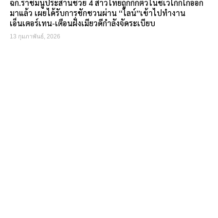
ฉก.ราชมนูประสานช่วย 4 สาวไทยถูกกักตัวในชเวโก๊กโก่ออก
มาแล้ว เผยได้รับการชักชวนผ่าน “ไลน์”เข้าไปทำงาน
เอ็นเตอร์เทน-เตือนฝั่งเมียวดีกำลังจัดระเบียบ
13 กุมภาพันธ์, 2026