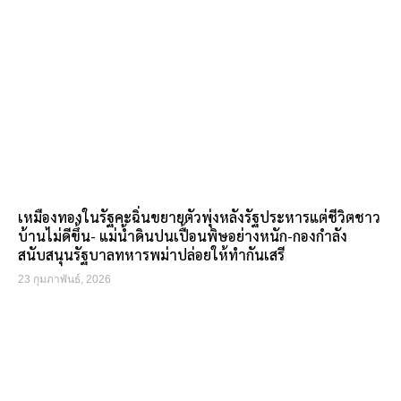
เหมืองทองในรัฐคะฉิ่นขยายตัวพุ่งหลังรัฐประหารแต่ชีวิตชาว
บ้านไม่ดีขึ้น- แม่น้ำดินปนเปื้อนพิษอย่างหนัก-กองกำลัง
สนับสนุนรัฐบาลทหารพม่าปล่อยให้ทำกันเสรี
23 กุมภาพันธ์, 2026