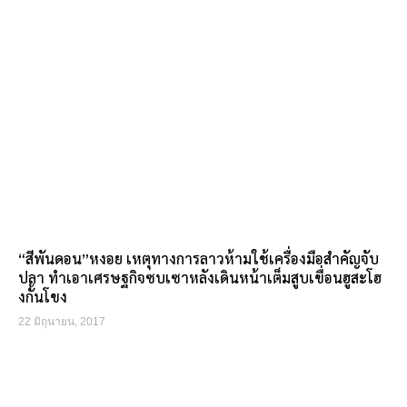
“สีพันดอน”หงอย เหตุทางการลาวห้ามใช้เครื่องมือสำคัญจับ
ปลา ทำเอาเศรษฐกิจซบเซาหลังเดินหน้าเต็มสูบเขื่อนฮูสะโฮ
งกั้นโขง
22 มิถุนายน, 2017