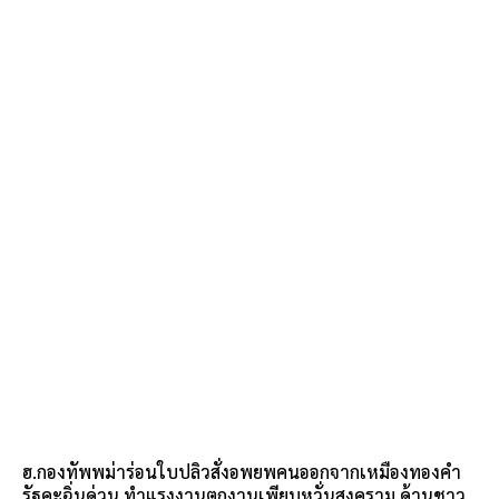
ฮ.กองทัพพม่าร่อนใบปลิวสั่งอพยพคนออกจากเหมืองทองคำ
รัฐคะฉิ่นด่วน ทำแรงงานตกงานเพียบหวั่นสงคราม ด้านชาว