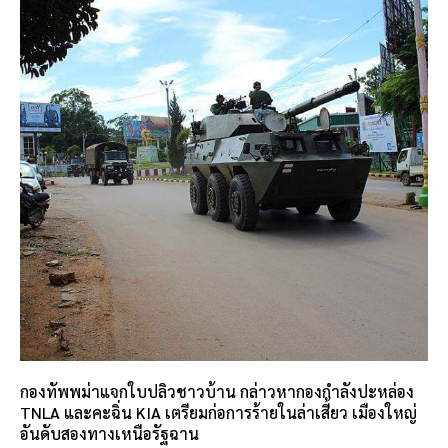
กองทัพพม่าแจกใบปลิวชาวบ้าน กล่าวหากองกำลังปะหล่อง
TNLA และคะฉิ่น KIA เตรียมก่อการร้ายในล่าเสี้ยว เมืองใหญ่
อันดับสองทางเหนือรัฐฉาน