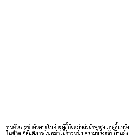
พบตัวเลขฆ่าตัวตายในค่ายผู้ลี้ภัยแม่หล่ะยังพุ่งสูง เหตุสิ้นหวัง
ในชีวิต ชี้สันติภาพในพม่าไม่ก้าวหน้า ความหวังกลับบ้านยัง