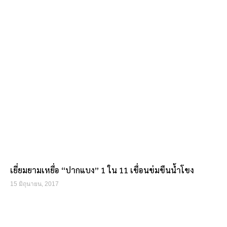
เยี่ยมยามเหยื่อ “ปากแบง” 1 ใน 11 เขื่อนข่มขืนน้ำโขง
15 มิถุนายน, 2017