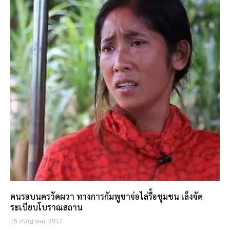
คนรอบนครวัดผวา ทางการกัมพูชาจ่อไล่รื้อชุมชน เล็งจัด
ระเบียบโบราณสถาน
15 กรกฎาคม, 2017