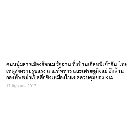
คนหนุ่มสาวเมืองจ้อกเม รัฐฉาน ทิ้งบ้านเกิดหนีเข้าจีน-ไทย
เหตุสงครามรุนแรง เกณฑ์ทหาร และเศรษฐกิจแย่ อีกด้าน
กองทัพพม่าเปิดศึกชิงเหมืองในเขตควบคุมของ KIA
17 มิถุนายน, 2017