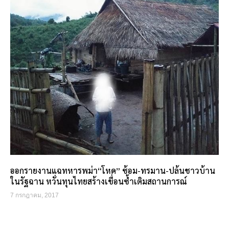
ออกรายงานแฉทหารพม่า“โหด” ซ้อม-ทรมาน-ปล้นชาวบ้าน
ในรัฐฉาน หวั่นทุนไทยสร้างเขื่อนซ้ำเติมสถานการณ์
7 กรกฎาคม, 2017