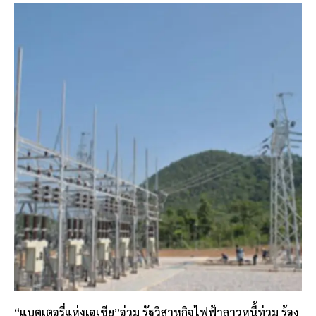
“แบตเตอรี่แห่งเอเชีย”อ่วม รัฐวิสาหกิจไฟฟ้าลาวหนี้ท่วม ร้อง