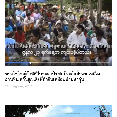
ชาวไทใหญ่จัดพิธีสืบชะตาป่า ปกป้องต้นน้ำจากเหมือง
ถ่านหิน หวั่นสูญเสียที่ทำกินเหมือนบ้านนากุ๋น
11 กรกฎาคม, 2017