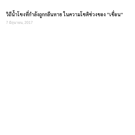
วิถีน้ำโขงที่กำลังถูกกลืนหาย ในความโชติช่วงของ “เขื่อน”
7 มิถุนายน, 2017