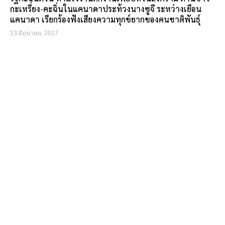
กะเหรี่ยง-คะฉิ่นในแคนาดาประท้วงนางซูจี ระหว่างเยือน
แคนาดา เรียกร้องฟังเสียงความทุกข์ยากของคนชาติพันธุ์
13 มิถุนายน, 2017