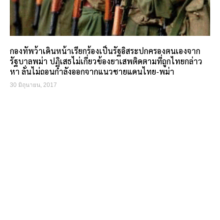
กองทัพว้าเดินหน้าเรียกร้องเป็นรัฐอิสระปกครองตนเองจาก
รัฐบาลพม่า ปฏิเสธไม่เกี่ยวข้องยาเสพติดตามที่ถูกไทยกล่าว
หา ลั่นไม่ถอนกำลังออกจากแนวชายแดนไทย-พม่า
30 มิถุนายน, 2017