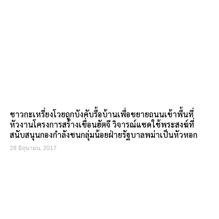
ชาวกะเหรี่ยงโวยถูกบังคับรื้อบ้านเพื่อขยายถนนเข้าพื้นที่
หัวงานโครงการสร้างเขื่อนฮัตจี วิจารณ์แซดใช้พระสงฆ์ที่
สนับสนุนกองกำลังชนกลุ่มน้อยฝ่ายรัฐบาลพม่าเป็นหัวหอก
28 มิถุนายน, 2017