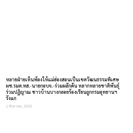
หลายฝ่ายเห็นพ้องให้แม่ฮ่องสอนเป็นเขตวัฒนธรรมพิเศษ
ผช.รมต.ทส.-นายกอบจ.-ร่วมผลักดัน หลากหลายชาติพันธุ์
ร่วมปฏิญาณ ชาวบ้านบางกลอยร้องเรียนถูกกรมอุทยานฯ
รังแก
1 สิงหาคม, 2020