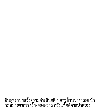
มึนอุทยานฯแจ้งความดำเนินดคี 4 ชาวบ้านบางกลอย นัก
กฎหมายจวกจองล้างจองผลาญหลังแพ้คดีศาลปกครอง