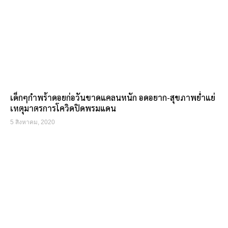
เด็กๆกำพร้าดอยก่อวันขาดแคลนหนัก อดอยาก-สุขภาพย่ำแย่
เหตุมาตรการโควิดปิดพรมแดน
5 สิงหาคม, 2020