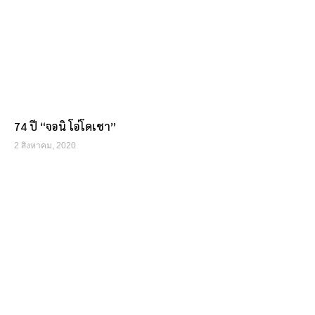
74 ปี “จอนิ โอ่โดเชา”
2 สิงหาคม, 2020