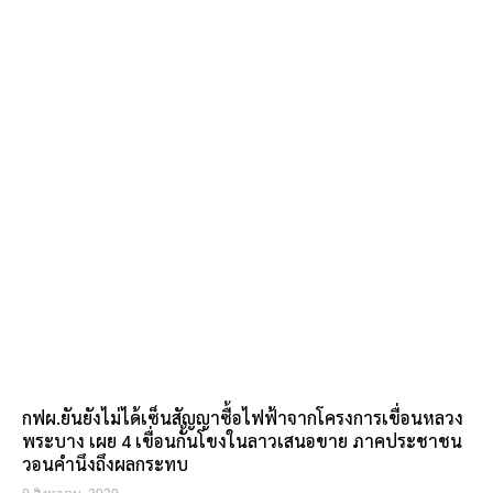
กฟผ.ยันยังไม่ได้เซ็นสัญญาซื้อไฟฟ้าจากโครงการเขื่อนหลวง
พระบาง เผย 4 เขื่อนกั้นโขงในลาวเสนอขาย ภาคประชาชน
วอนคำนึงถึงผลกระทบ