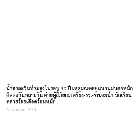
น้ำสาละวินท่วมสูงในรอบ 30 ปี เหตุมณฑลยูนนานฝนตกหนัก
ติดต่อกันหลายวัน ค่ายผู้ลี้ภัยกะเหรี่ยง-รร.-รพ.จมน้ำ นักเรียน
หลายร้อยเดือดร้อนหนัก
24 สิงหาคม, 2020