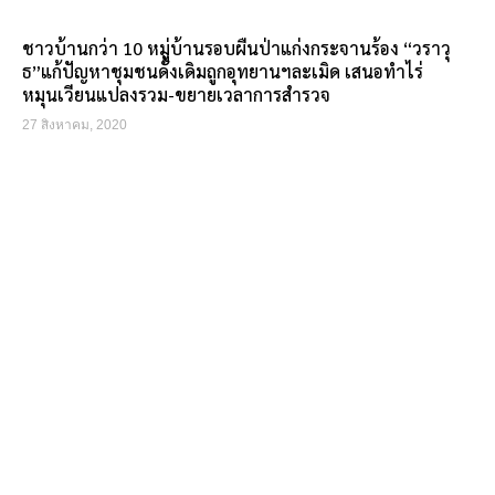
ชาวบ้านกว่า 10 หมู่บ้านรอบผืนป่าแก่งกระจานร้อง “วราวุ
ธ”แก้ปัญหาชุมชนดั้งเดิมถูกอุทยานฯละเมิด เสนอทำไร่
หมุนเวียนแปลงรวม-ขยายเวลาการสำรวจ
27 สิงหาคม, 2020