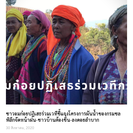
ชาวอมก๋อยปฏิเสธร่วมเวทีชี้แจงโครงการผันน้ำของกรมชล
พิลึกจัดหน้าฝน-ชาวบ้านต้องขึ้น-ลงดอยลำบาก
30 สิงหาคม, 2020