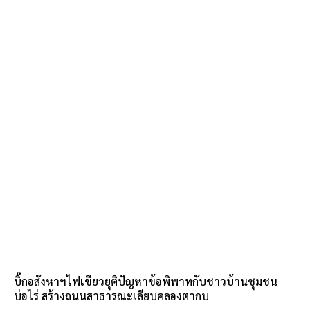
บิ๊กอสังหาฯไฟเขียวยุติปัญหาข้อพิพาทกับชาวบ้านชุมชน
บ่อไร่ สร้างถนนสาธารณะเลียบคลองตากบ