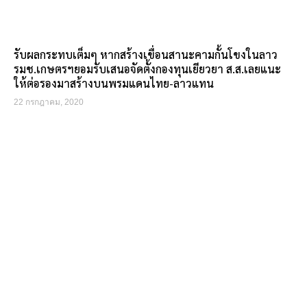
รับผลกระทบเต็มๆ หากสร้างเขื่อนสานะคามกั้นโขงในลาว
รมช.เกษตรฯยอมรับเสนอจัดตั้งกองทุนเยียวยา ส.ส.เลยแนะ
ให้ต่อรองมาสร้างบนพรมแดนไทย-ลาวแทน
22 กรกฎาคม, 2020