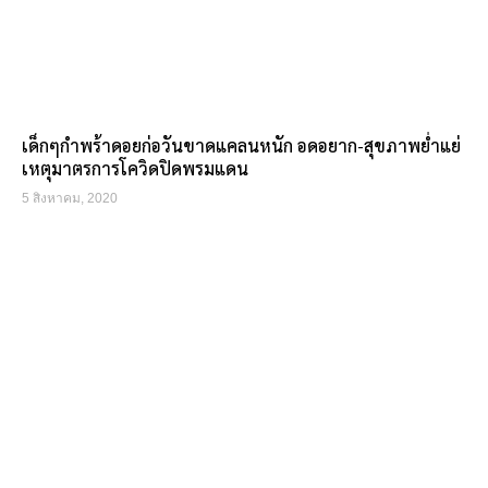
เด็กๆกำพร้าดอยก่อวันขาดแคลนหนัก อดอยาก-สุขภาพย่ำแย่
เหตุมาตรการโควิดปิดพรมแดน
5 สิงหาคม, 2020