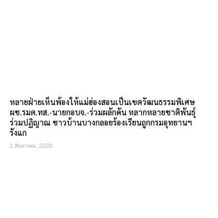
หลายฝ่ายเห็นพ้องให้แม่ฮ่องสอนเป็นเขตวัฒนธรรมพิเศษ
ผช.รมต.ทส.-นายกอบจ.-ร่วมผลักดัน หลากหลายชาติพันธุ์
ร่วมปฏิญาณ ชาวบ้านบางกลอยร้องเรียนถูกกรมอุทยานฯ
รังแก
1 สิงหาคม, 2020