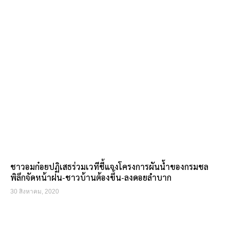
ชาวอมก๋อยปฏิเสธร่วมเวทีชี้แจงโครงการผันน้ำของกรมชล
พิลึกจัดหน้าฝน-ชาวบ้านต้องขึ้น-ลงดอยลำบาก
30 สิงหาคม, 2020