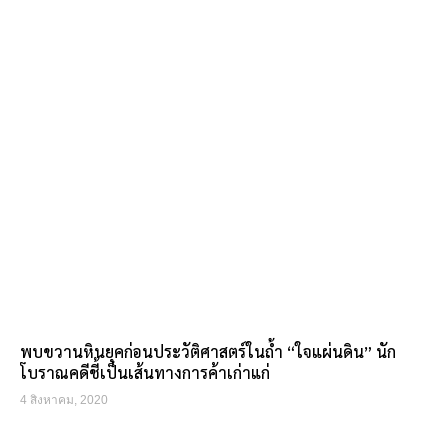
พบขวานหินยุคก่อนประวัติศาสตร์ในถ้ำ “ใจแผ่นดิน” นัก
โบราณคดีชี้เป็นเส้นทางการค้าเก่าแก่
4 สิงหาคม, 2020