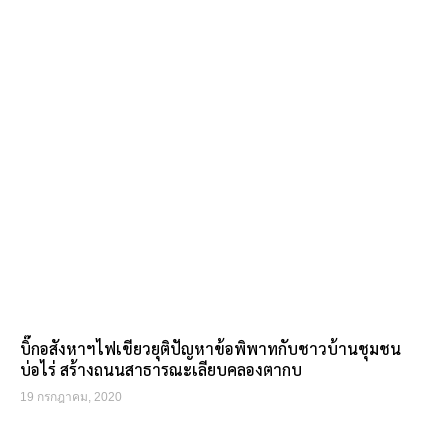
บิ๊กอสังหาฯไฟเขียวยุติปัญหาข้อพิพาทกับชาวบ้านชุมชน
บ่อไร่ สร้างถนนสาธารณะเลียบคลองตากบ
19 กรกฎาคม, 2020