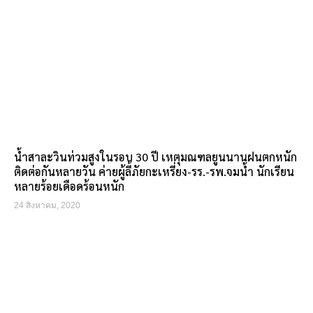
น้ำสาละวินท่วมสูงในรอบ 30 ปี เหตุมณฑลยูนนานฝนตกหนัก
ติดต่อกันหลายวัน ค่ายผู้ลี้ภัยกะเหรี่ยง-รร.-รพ.จมน้ำ นักเรียน
หลายร้อยเดือดร้อนหนัก
24 สิงหาคม, 2020