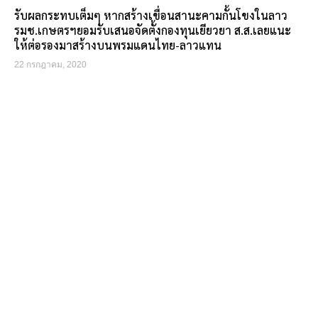
รับผลกระทบเต็มๆ หากสร้างเขื่อนสานะคามกั้นโขงในลาว
รมช.เกษตรฯยอมรับเสนอจัดตั้งกองทุนเยียวยา ส.ส.เลยแนะ
ให้ต่อรองมาสร้างบนพรมแดนไทย-ลาวแทน
22 กรกฎาคม, 2020