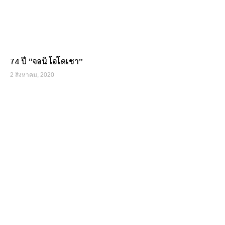
74 ปี “จอนิ โอ่โดเชา”
2 สิงหาคม, 2020