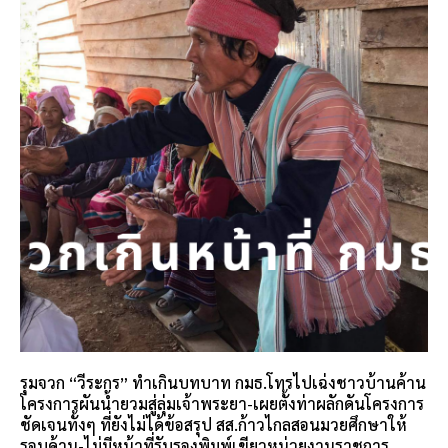
รุมจวก “วีระกร” ทำเกินบทบาท กมธ.โทรไปเฉ่งชาวบ้านค้าน
โครงการผันน้ำยวมสู่ลุ่มเจ้าพระยา-เผยตั้งท่าผลักดันโครงการ
ชัดเจนทั้งๆ ที่ยังไม่ได้ข้อสรุป สส.ก้าวไกลสอนมวยศึกษาให้
รอบด้าน-ไม่มีหน้าที่รับรองพิมพ์เขียวหน่วยงานราชการ