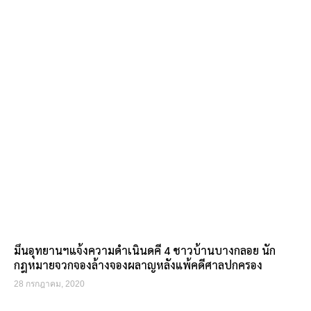
มึนอุทยานฯแจ้งความดำเนินดคี 4 ชาวบ้านบางกลอย นัก
กฎหมายจวกจองล้างจองผลาญหลังแพ้คดีศาลปกครอง
28 กรกฎาคม, 2020