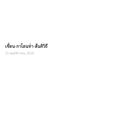
เขื่อน-กาโลนท่า-สันติวิธี
21 พฤศจิกายน, 2016