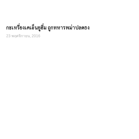
กะเหรี่ยงเคเอ็นยูฮึ่ม ถูกทหารพม่าปลดธง
23 พฤศจิกายน, 2016