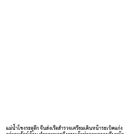
แม่น้ำโขงระอุอีก จีนส่งเรือสำรวจเตรียมเดินหน้าระเบิดแก่ง