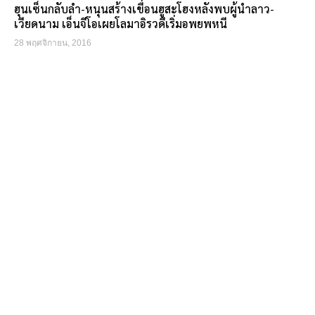
ฮุนเซ็นกลับลำ-หนุนสร้างเขื่อนฮูสะโฮงหลังพบผู้นำลาว-
เวียดนาม เอ็นจีโอเผยโลมาอิรวดีเริ่มอพยพหนี
28 พฤศจิกายน, 2016