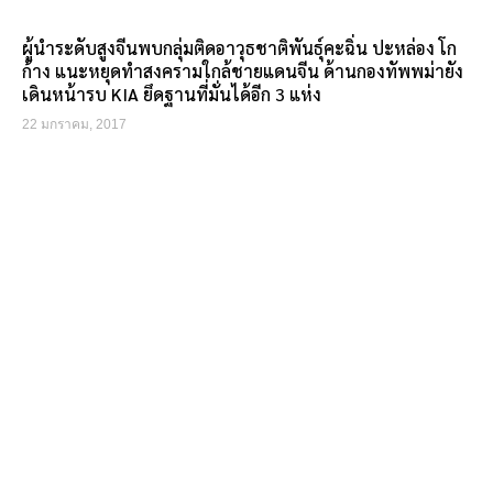
ผู้นำระดับสูงจีนพบกลุ่มติดอาวุธชาติพันธุ์คะฉิ่น ปะหล่อง โก
ก้าง แนะหยุดทำสงครามใกล้ชายแดนจีน ด้านกองทัพพม่ายัง
เดินหน้ารบ KIA ยึดฐานที่มั่นได้อีก 3 แห่ง
22 มกราคม, 2017