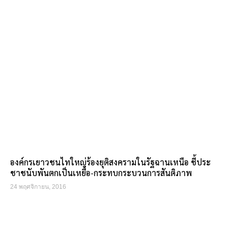
องค์กรเยาวชนไทใหญ่ร้องยุติสงครามในรัฐฉานเหนือ ชี้ประ
ชาชนับพันตกเป็นเหยื่อ-กระทบกระบวนการสันติภาพ
24 พฤศจิกายน, 2016