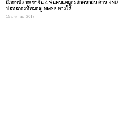
ลี้ภัยหนีตายเข้าจีน 4 พันคนแต่ถูกผลักดันกลับ ด้าน KNU
ปะทะกองทัพมอญ NMSP ทางใต้
15 มกราคม, 2017