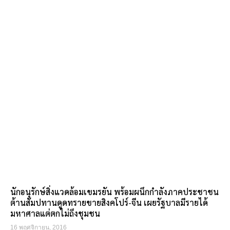
นักอนุรักษ์สิ่งแวดล้อมเขมรยัน พร้อมผนึกกำลังภาคประชาชน
ต้านสัมปทานดูดทรายขายสิงคโปร์-จีน เผยรัฐบาลมีรายได้
มหาศาลแต่ตกไม่ถึงชุมชน
16 พฤศจิกายน, 2016