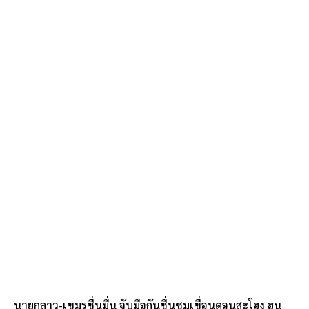
นายกลาว-เขมรชื่นมื่น จับมือกันชื่นชมเขื่อนดอนสะโฮง ฮุน