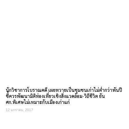
นักวิชาการโบราณคดี เผยทวายเป็นชุมชนเก่าไม่ต่ำกว่าพันปี
ชี้ควรพัฒนามิติท่องเที่ยวเชิงสิ่งแวดล้อม-วิถีชีวิต ยัน
ศก.พิเศษไม่เหมาะกับเมืองเก่าแก่
12 มกราคม, 2017