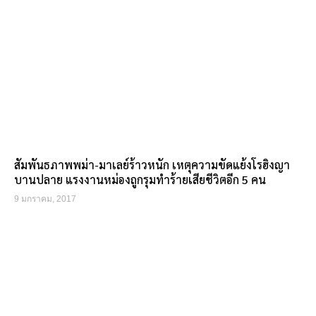
สัมพันธภาพพม่า-มาเลย์ร้าวหนัก เหตุความขัดแย้งโรฮิงญา
บานปลาย แรงงานหม่องถูกรุมทำร้ายเสียชีวิตอีก 5 คน
9 มกราคม, 2017