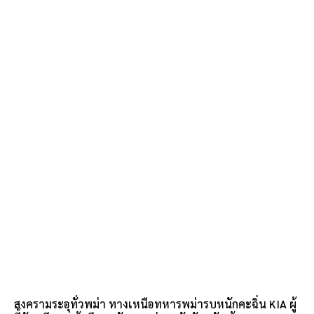
สงครามระอุทั่วพม่า ทางเหนือทหารพม่ารบหนักคะฉิ่น KIA ผู้