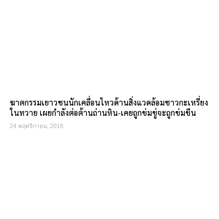
ฆาตกรรมเยาวชนนักเคลื่อนไหวด้านสิ่งแวดล้อมชาวกะเหรี่ยง
ในทวาย เผยกำลังต่อต้านถ่านหิน-เคยถูกข่มขู่จะถูกข่มขืน
24 พฤศจิกายน, 2016