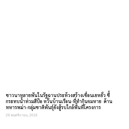
ชาวนาหลายพันในรัฐฉานประท้วงสร้างเขื่อนเยหยั่ว ชี้
กระทบน้ำท่วมสีป้อ หวั่นบ้านเรือน-ที่ทำกินจมหาย ด้าน
ทหารพม่า-กลุ่มชาติพันธุ์ยังสู้รบใกล้พื้นที่โครงการ
29 พฤศจิกายน, 2016