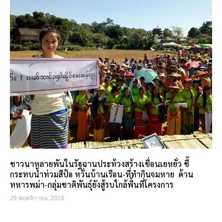
ชาวนาหลายพันในรัฐฉานประท้วงสร้างเขื่อนเยหยั่ว ชี้
กระทบน้ำท่วมสีป้อ หวั่นบ้านเรือน-ที่ทำกินจมหาย ด้าน
ทหารพม่า-กลุ่มชาติพันธุ์ยังสู้รบใกล้พื้นที่โครงการ
29 พฤศจิกายน, 2016