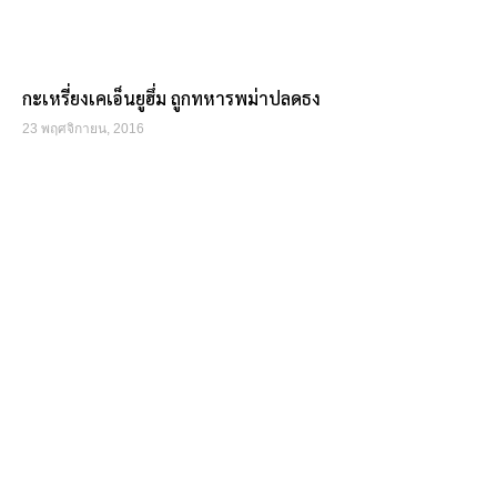
กะเหรี่ยงเคเอ็นยูฮึ่ม ถูกทหารพม่าปลดธง
23 พฤศจิกายน, 2016