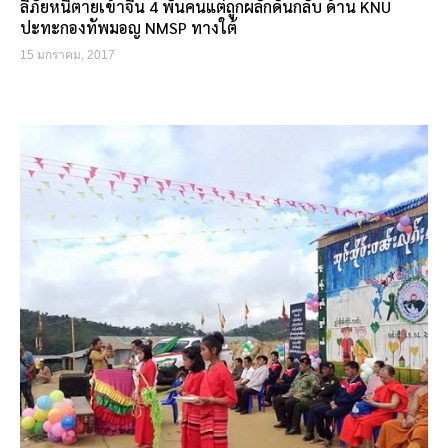
ลี้ภัยหนีตายเข้าจีน 4 พันคนแต่ถูกผลักดันกลับ ด้าน KNU
ปะทะกองทัพมอญ NMSP ทางใต้
15 มกราคม, 2017