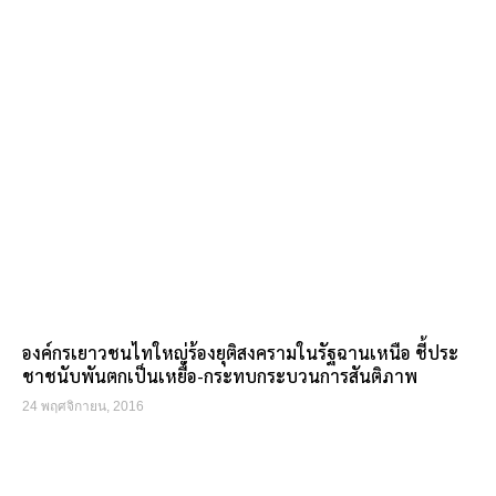
องค์กรเยาวชนไทใหญ่ร้องยุติสงครามในรัฐฉานเหนือ ชี้ประ
ชาชนับพันตกเป็นเหยื่อ-กระทบกระบวนการสันติภาพ
24 พฤศจิกายน, 2016