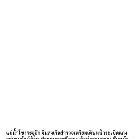
แม่น้ำโขงระอุอีก จีนส่งเรือสำรวจเตรียมเดินหน้าระเบิดแก่ง