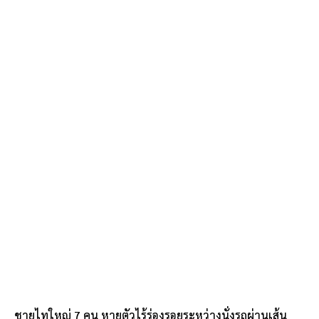
ชายไทใหญ่ 7 คน หายตัวไร้ร่องรอยระหว่างนั่งรถผ่านเส้น