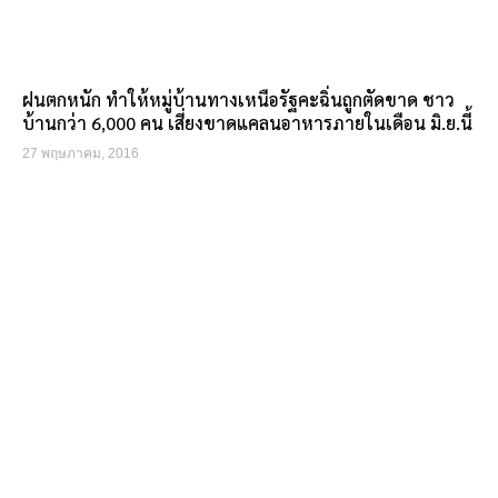
ฝนตกหนัก ทำให้หมู่บ้านทางเหนือรัฐคะฉิ่นถูกตัดขาด ชาว
บ้านกว่า 6,000 คน เสี่ยงขาดแคลนอาหารภายในเดือน มิ.ย.นี้
27 พฤษภาคม, 2016