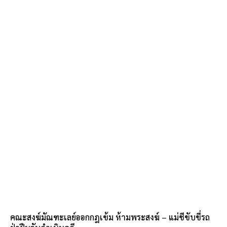
คณะสงฆ์มัณฑะเลย์ออกกฎเข้ม ห้ามพระสงฆ์ – แม่ชีขับขี่รถ