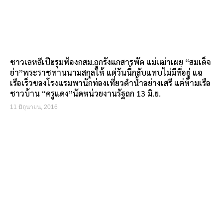
ชาวเลหลีเป๊ะรุมฟ้องกสม.ถูกรังแกสารพัด แม่เฒ่าเผย “สมเด็จ
ย่า”พระราชทานนามสกุลให้ แต่วันนี้กลับแทบไม่มีที่อยู่ แฉ
เรือเร็วของโรงแรมพานักท่องเที่ยวดำน้ำอย่างเสรี แต่ห้ามเรือ
ชาวบ้าน “ครูแดง”นัดหน่วยงานรัฐถก 13 มิ.ย.
11 มิถุนายน, 2016