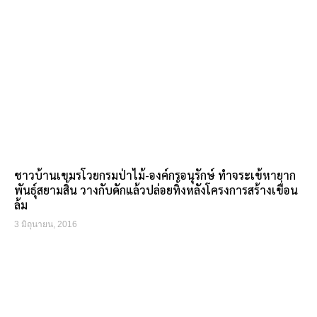
ชาวบ้านเขมรโวยกรมป่าไม้-องค์กรอนุรักษ์ ทำจระเข้หายาก
พันธุ์สยามสิ้น วางกับดักแล้วปล่อยทิ้งหลังโครงการสร้างเขื่อน
ล้ม
3 มิถุนายน, 2016