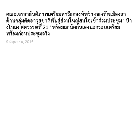
คณะเจรจาสันติภาพเตรียมหารือกองทัพว้า-กองทัพเมืองลา
ด้านกลุ่มติดอาวุธชาติพันธุ์ส่วนใหญ่สนใจเข้าร่วมประชุม “ป๋า
งโหลง ศตวรรษที่ 21” พร้อมถกนัดกันเองนอกรอบเตรียม
พร้อมก่อนประชุมจริง
9 มิถุนายน, 2016