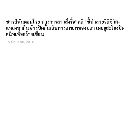
ชาวสีพันดอนโวย ทางการลาวสั่งรื้อ“หลี่” ชี้ทำลายวิถีชีวิต-
แหล่งหากิน อ้างปิดกั้นเส้นทางอพยพของปลา เผยฮูสะโฮงปิด
สนิทเพื่อสร้างเขื่อน
15 มิถุนายน, 2016