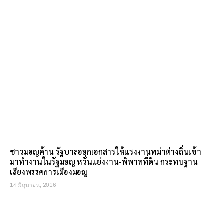
ชาวมอญค้าน รัฐบาลออกเอกสารให้แรงงานพม่าต่างถิ่นเข้า
มาทำงานในรัฐมอญ หวั่นแย่งงาน-พิพาทที่ดิน กระทบฐาน
เสียงพรรคการเมืองมอญ
14 มิถุนายน, 2016