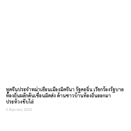
ทูตจีนประจำพม่าเยือนเมืองมิตจีนา รัฐคะฉิ่น เรียกร้องรัฐบาล
ท้องถิ่นผลักดันเขื่อนมิตส่ง ด้านชาวบ้านท้องถิ่นออกมา
ประท้วงขับไล่
5 มิถุนายน, 2016