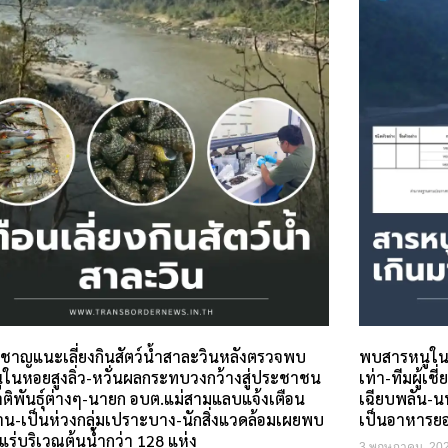
่ยวชาญแนะเลี่ยงกินสัตว์น้ำสาละวินหลังตรวจพบ
พบสารหนูในห
ูในหอยสูงลิ่ว-หวั่นผลกระทบวงกว้างสู่ประชาชน
เท่า-ทีมผู้เ
าติพันธุ์ต่างๆ-นายก อบต.แม่สามแลบแจ้งเตือน
เฉียบพลัน-น
าน-เป็นห่วงกลุ่มเปราะบาง-นักสิ่งแวดล้อมเผยพบ
เป็นอาหารย
แร่บริเวณต้นน้ำกว่า 128 แห่ง
3 พฤษภาคม, 20