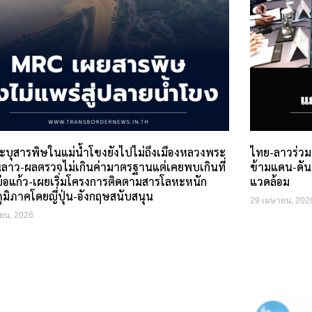
ะบุสารพิษในแม่น้ำโขงยังไปไม่ถึงเมืองหลวงพระ
ไทย-ลาวร่วม
ลาว-ผลตรวจไม่เกินค่ามาตรฐานแต่เคยพบเกินที่
ข้ามแดน-ดัน
่อแก้ว-เผยเริ่มโครงการติดตามสารโลหะหนัก
แวดล้อม
ูมิภาคโดยญี่ปุ่น-อังกฤษสนับสนุน
29 เมษายน, 202
ยน, 2026