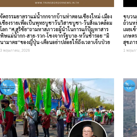
จัดธรรมยาตราแม่น้ำกกจากบ้านท่าตอนเชียงใหม่-เมือง
ขบวนก
เชียงรายเพื่อเป็นพุทธบูชาวันวิสาขบูชา-วันสิ่งแวดล้อม
ถ้วนห
โลก “ศ.สุริชัย”ถามหาสภาวะผู้นำในการแก้ปัญหาสาร
เผยเข
พิษแม่น้ำกก-สาย-รวก-โขงจากรัฐบาล-หวั่นซ้ำรอย “มิ
เกษตร
นามาตะ”ของญี่ปุ่น-เตือนอย่าปล่อยให้ถึงเวลาเจ็บป่วย
สุขภา
3 พฤษภาคม, 2026
1 พฤษภ