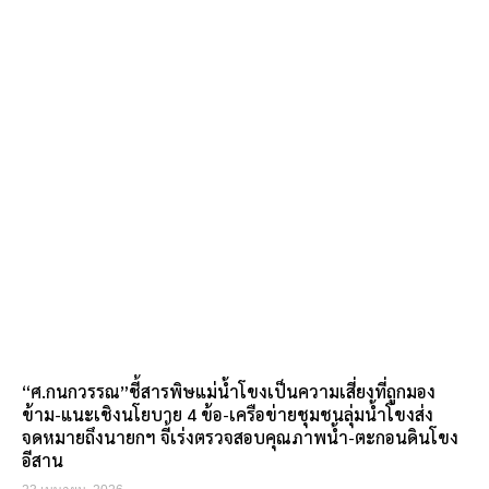
“ศ.กนกวรรณ”ชี้สารพิษแม่น้ำโขงเป็นความเสี่ยงที่ถูกมอง
ข้าม-แนะเชิงนโยบาย 4 ข้อ-เครือข่ายชุมชนลุ่มน้ำโขงส่ง
จดหมายถึงนายกฯ จี้เร่งตรวจสอบคุณภาพน้ำ-ตะกอนดินโขง
อีสาน