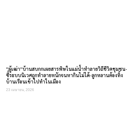
“ผู้เฒ่า”บ้านสบกกเผยสารพิษในแม่น้ำทำลายวิถีชีวิตชุมชน-
ชี้ระบบนิเวศถูกทำลายหนักจนหากินไม่ได้-ลูกหลานต้องทิ้ง
บ้านเรือนเข้าไปทำในเมือง
23 เมษายน, 2026