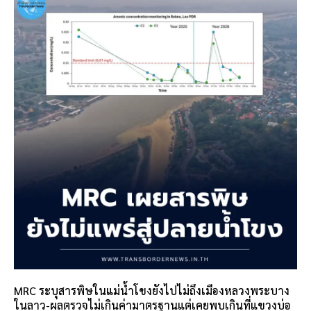
MRC ระบุสารพิษในแม่น้ำโขงยังไปไม่ถึงเมืองหลวงพระบาง
ในลาว-ผลตรวจไม่เกินค่ามาตรฐานแต่เคยพบเกินที่แขวงบ่อ