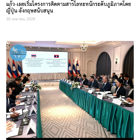
แก้ว-เผยเริ่มโครงการติดตามสารโลหะหนักระดับภูมิภาคโดย
ญี่ปุ่น-อังกฤษสนับสนุน
30 เมษายน, 2026