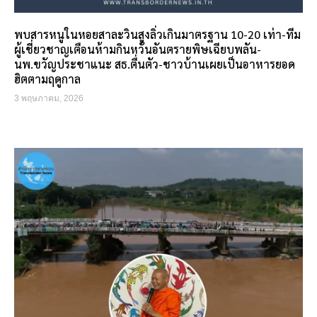
พบสารหนูในหอยสาละวินสูงลิ่วเกินมาตรฐาน 10-20 เท่า-ทีม
ผู้เชี่ยวชาญเตือนห้ามกินหวั่นอันตรายพิษเฉียบพลัน-
นพ.ขวัญประชาแนะ สธ.ตื่นตัว-ชาวบ้านเผยเป็นอาหารยอด
ฮิตตามฤดูกาล
3 พฤษภาคม, 2026