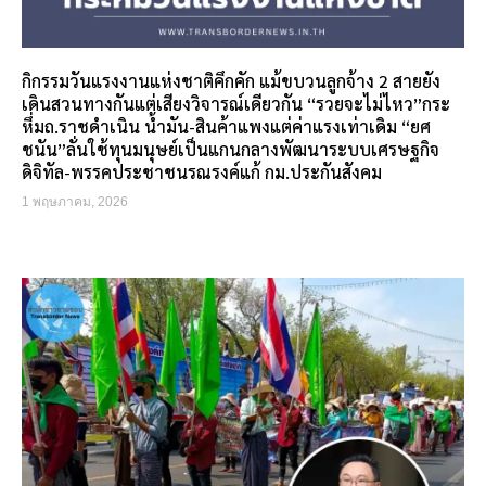
กิกรรมวันแรงงานแห่งชาติคึกคัก แม้ขบวนลูกจ้าง 2 สายยัง
เดินสวนทางกันแต่เสียงวิจารณ์เดียวกัน “รวยจะไม่ไหว”กระ
หึ่มถ.ราชดำเนิน น้ำมัน-สินค้าแพงแต่ค่าแรงเท่าเดิม “ยศ
ชนัน”ลั่นใช้ทุนมนุษย์เป็นแกนกลางพัฒนาระบบเศรษฐกิจ
ดิจิทัล-พรรคประชาชนรณรงค์แก้ กม.ประกันสังคม
1 พฤษภาคม, 2026