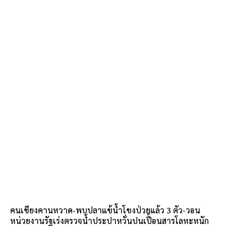
คนเชียงคานหวาด-พบปลาแข้น้ำโขงป่วยแล้ว 3 ตัว-วอน
หน่วยงานรัฐเร่งตรวจน้ำประปาหวั่นปนเปื้อนสารโลหะหนัก