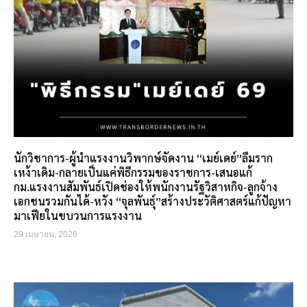
นักวิชาการ-ผู้นำแรงงานวิพากษ์จัดงาน “เมย์เดย์”ลืมราก
เหง้าเดิม-กลายเป็นแค่พิธีกรรมของราชการ-เสนอแก้
กม.แรงงานสัมพันธ์เปิดช่องให้พนักงานรัฐวิสาหกิจ-ลูกจ้าง
เอกชนรวมกันได้-หวัง “จุลพันธุ์”สร้างประวัติศาสตร์แก้ปัญหา
มาเฟียในขบวนการแรงงาน
29 เมษายน, 2026