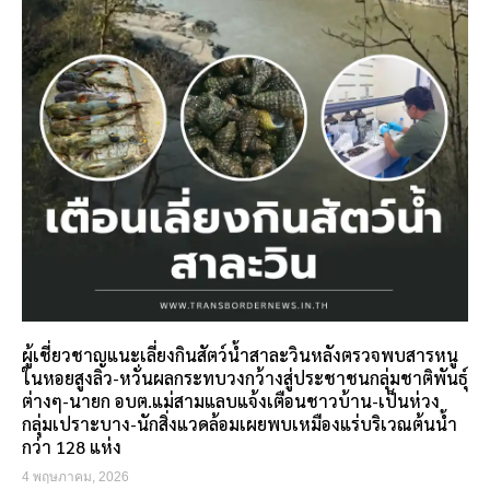
ผู้เชี่ยวชาญแนะเลี่ยงกินสัตว์น้ำสาละวินหลังตรวจพบสารหนู
ในหอยสูงลิ่ว-หวั่นผลกระทบวงกว้างสู่ประชาชนกลุ่มชาติพันธุ์
ต่างๆ-นายก อบต.แม่สามแลบแจ้งเตือนชาวบ้าน-เป็นห่วง
กลุ่มเปราะบาง-นักสิ่งแวดล้อมเผยพบเหมืองแร่บริเวณต้นน้ำ
กว่า 128 แห่ง
4 พฤษภาคม, 2026