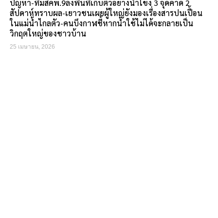
ปัญหา-ทีมสคพ.9ลงพื้นที่เก็บตัวอย่างน้ำโขง 3 จุดคาด 2
สัปดาห์ทราบผล-เยาวชนเผยผู้ใหญ่ยังมองเรื่องสารปนเปื้อน
ในแม่น้ำไกลตัว-คนบึงกาฬชี้หากน้ำใช้ไม่ได้จะกลายเป็น
วิกฤตใหญ่ของชาวบ้าน
25 เมษายน, 2026