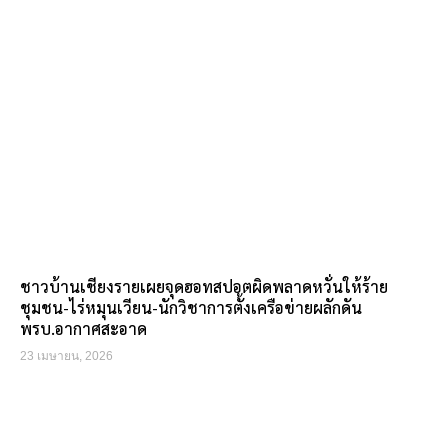
ชาวบ้านเชียงรายเผยจุดฮอทสปอตผิดพลาดหวั่นให้ร้าย
ชุมชน-ไร่หมุนเวียน-นักวิชาการตั้งเครือข่ายผลักดัน
พรบ.อากาศสะอาด
23 เมษายน, 2026