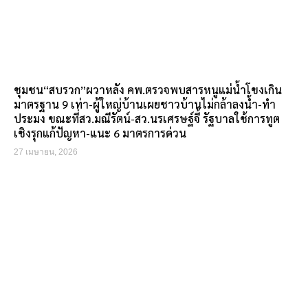
ชุมชน“สบรวก”ผวาหลัง คพ.ตรวจพบสารหนูแม่น้ำโขงเกิน
มาตรฐาน 9 เท่า-ผู้ใหญ่บ้านเผยชาวบ้านไม่กล้าลงน้ำ-ทำ
ประมง ขณะที่สว.มณีรัตน์-สว.นรเศรษฐ์จี้ รัฐบาลใช้การทูต
เชิงรุกแก้ปัญหา-แนะ 6 มาตรการด่วน
27 เมษายน, 2026