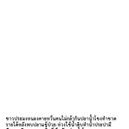
ชาวประมงหนองคายหวั่นคนไม่กล้ากินปลาน้ำโขงทำขาด
รายได้หลังพบปลาแข้ป่วย-ห่วงใช้น้ำดิบทำน้ำประปามี