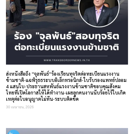
ส่งหนังสือถึง “จุลพันธ์”ร้องเรียนทุจริตต่อทะเบียนแรงงาน
ข้ามชาติ-แฉพิรุธธระบบอิเล็กทรอนิกส์-ใบรับรองแพทย์ปลอม
4 แสนใบ-ประธานสหพันธ์แรงงานข้ามชาติขอบคุณสังคม
ไทยที่เปิดโอกาสให้ได้ทำงาน-เผยลูกคนงานนับร้อยไร้ใบเกิด
เหตุต่อใบอนุญาตไม่ทัน-ระบบติดขัด
30 เมษายน, 2026