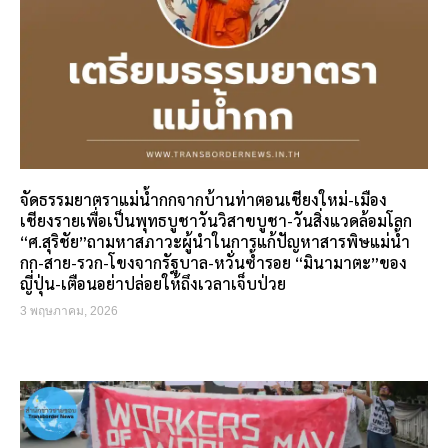
จัดธรรมยาตราแม่น้ำกกจากบ้านท่าตอนเชียงใหม่-เมือง
เชียงรายเพื่อเป็นพุทธบูชาวันวิสาขบูชา-วันสิ่งแวดล้อมโลก
“ศ.สุริชัย”ถามหาสภาวะผู้นำในการแก้ปัญหาสารพิษแม่น้ำ
กก-สาย-รวก-โขงจากรัฐบาล-หวั่นซ้ำรอย “มินามาตะ”ของ
ญี่ปุ่น-เตือนอย่าปล่อยให้ถึงเวลาเจ็บป่วย
3 พฤษภาคม, 2026