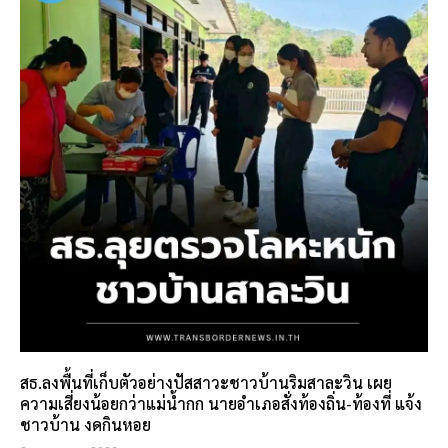
สธ.ลงพื้นที่เก็บตัวอย่างปัสสาวะชาวบ้านริมสาละวิน เผย
ความเสี่ยงน้อยกว่าแม่น้ำกก นายอำเภอสั่งท้องถิ่น-ท้องที่ แจ้ง
ชาวบ้าน งดกินหอย