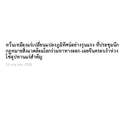
หวั่นเหมืองแร่เปลี่ยนแปลงภูมิทัศน์อย่างรุนแรง-ที่ประชุมนัก
กฎหมายสิ่งแวดล้อมโลกร่วมหาทางออก-เผยจีนครอบงำห่วง
โซ่อุปทานแร่สำคัญ
24 เมษายน, 2026