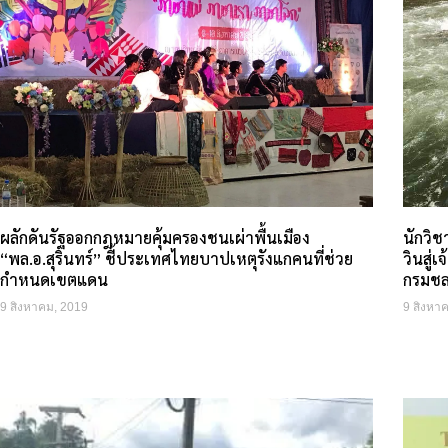
ผลักดันรัฐออกกฎหมายคุ้มครองชนเผ่าพื้นเมือง
นักวิ
“พล.อ.สุรินทร์” ชี้ประเทศไทยบาปเหตุรังแกคนที่ช่วย
วินสู่
กำหนดเขตแดน
กรมชล
9 สิงหาคม, 2019
9 สิงหา