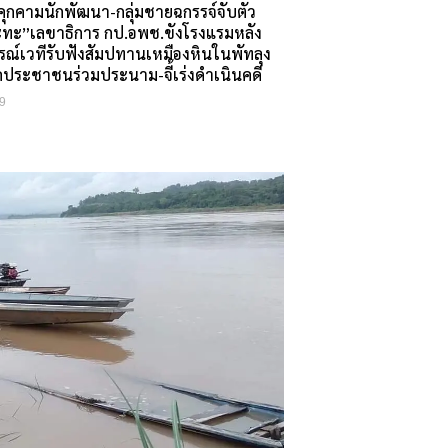
นคุกคามนักพัฒนา-กลุ่มชายฉกรรจ์จับตัว
ระทะ”เลขาธิการ กป.อพช.ขังโรงแรมหลัง
รณ์เวทีรับฟังสัมปทานเหมืองหินในพัทลุง
คประชาชนร่วมประนาม-จี้เร่งดำเนินคดี
9