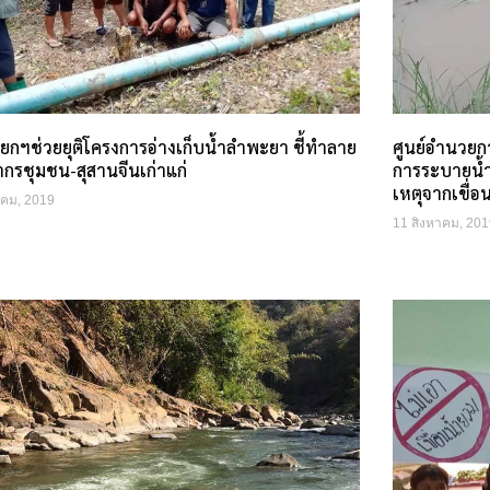
ยกฯช่วยยุติโครงการอ่างเก็บน้ำลำพะยา ชี้ทำลาย
ศูนย์อำนวยกา
ากรชุมชน-สุสานจีนเก่าแก่
การระบายน้ำ 
เหตุจากเขื่อ
าคม, 2019
11 สิงหาคม, 201