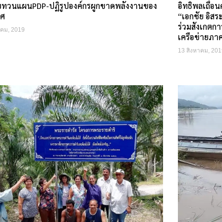
ฐทบทวนแผนPDP-ปฏิรูปองค์กรผูกขาดพลังงานของ
อิทธิพลเถื่อ
ทศ
“เอกชัย อิส
ร่วมสังเกตกา
าคม, 2019
เครือข่ายภา
13 สิงหาคม, 201