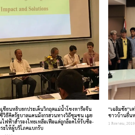
เซียนหยิบยกประเด็นวิกฤตแม่น้ำโขงหารือจีน
“เฉลิมชัย”เตร
๋”ชี้วิธีคิดรัฐบาลแดนมังกรสวนทางวิถีชุมชน เผย
ชาวบ้านยื่นห
ไฟฟ้าสำรองไทยเหลือเฟือแต่ถูกล็อคให้รับซื้อ-
1 สิงหาคม, 2019
ระให้ผู้บริโภคแบกรับ