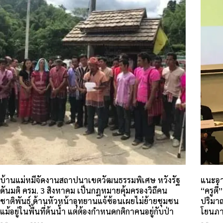
บ้านแม่หมีจัดงานสถาปนาเขตวัฒนธรรมพิเศษ หวังรัฐ
แนะอา
ดันมติ ครม. 3 สิงหาคม เป็นกฎหมายคุ้มครองวิถีคน
“ครูตี
ชาติพันธุ์ ด้านหัวหน้าอุทยานแจ้ซ้อนเผยไม่ย้ายชุมชน
ปริมาณ
แม้อยู่ในพื้นที่ต้นน้ำ แต่ต้องกำหนดกติกาคนอยู่กับป่า
โยนภา