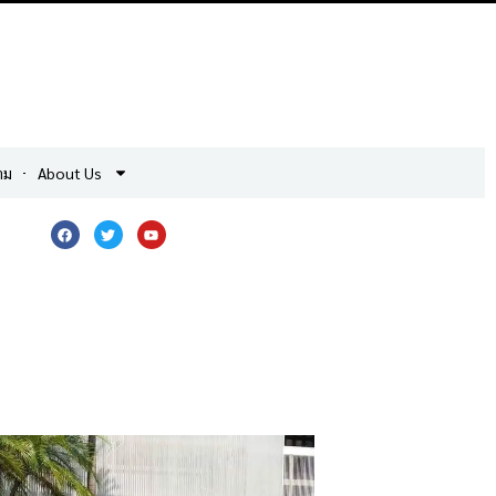
าม
About Us