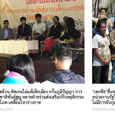
ยอ้วน-ติดเกมไม่แพ้เด็กเมือง หวั่นภูมิปัญญา-การ
“เอกชัย”ยื่
ชาติพันธุ์สูญ หลายฝ่ายร่วมส่งเสริมปรับพฤติกรรม
หน่วยงานรัฐใ
ิโภค-เคลื่อนไหวร่างกาย
ไม่มีการจับก
าคม, 2019
19 สิงหาคม, 201