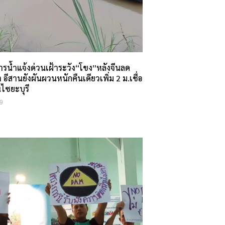
รน้ำแจ้งด่วนเฝ้าระวัง“โขง”หลังจีนลด
อีสานยังผันผวนหนักคืนเดียวเพิ่ม 2 ม.เชื่อ
นไซยะบุรี
9