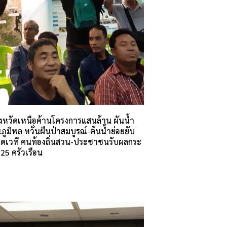
ังหวัดเหนือค้านโครงการแสนล้าน ผันน้ำ
ภูมิพล หวั่นผืนป่าสมบูรณ์-ต้นน้ำย่อยยับ
ิดเวที คนท้องถิ่นสวน-ประชาชนรับผลกระ
 25 ครัวเรือน