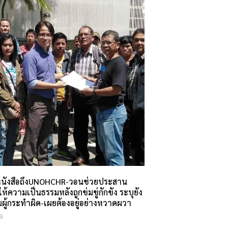
นหนังสือถึงUNOHCHR-วอนช่วยประสาน
ห้ความเป็นธรรมหลังถูกข่มขู่กักขัง ระบุยัง
ุมผู้กระทำผิด-เผยต้องอยู่อย่างหวาดผวา
9