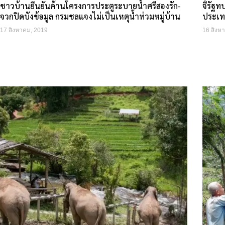
ชาวบ้านยืนยันค้านโครงการประตูระบายน้ำศรีสองรัก-
จี้รั
จวกปิดบังข้อมูล กรมชลแจงไม่เป็นเหตุน้ำท่วมหมู่บ้าน
ประเ
17 สิงหาคม, 2019
16 สิงห