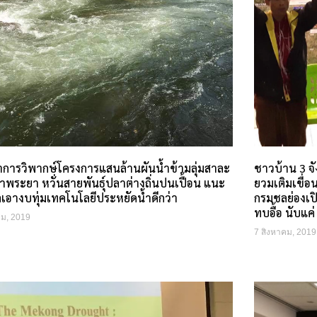
ชาการวิพากษ์โครงการแสนล้านผันน้ำข้ามลุ่มสาละ
ชาวบ้าน 3 จ
เจ้าพระยา หวั่นสายพันธุ์ปลาต่างถิ่นปนเปื้อน แนะ
ยวมเติมเขื่อน
เอางบทุ่มเทคโนโลยีประหยัดน้ำดีกว่า
กรมชลย่องเป
ทบอื้อ นับแค่
คม, 2019
7 สิงหาคม, 2019