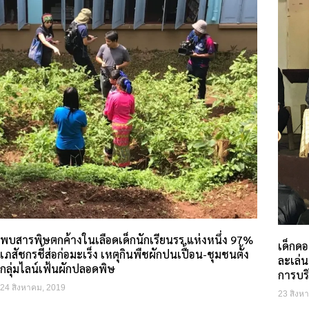
พบสารพิษตกค้างในเลือดเด็กนักเรียนรร.แห่งหนึ่ง 97%
เด็กดอ
เภสัชกรชี้ส่อก่อมะเร็ง เหตุกินพืชผักปนเปื้อน-ชุมชนตั้ง
ละเล่น
กลุ่มไลน์เฟ้นผักปลอดพิษ
การบร
24 สิงหาคม, 2019
23 สิงห