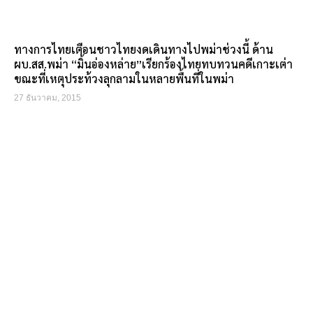
ทางการไทยเตือนชาวไทยงดเดินทางไปพม่าช่วงนี้ ด้าน
ผบ.สส.พม่า “มิ้นอ่องหล่าย”เรียกร้องไทยทบทวนคดีเกาะเต่า
ขณะที่เหตุประท้วงลุกลามในหลายพื้นที่ในพม่า
27 ธันวาคม, 2015