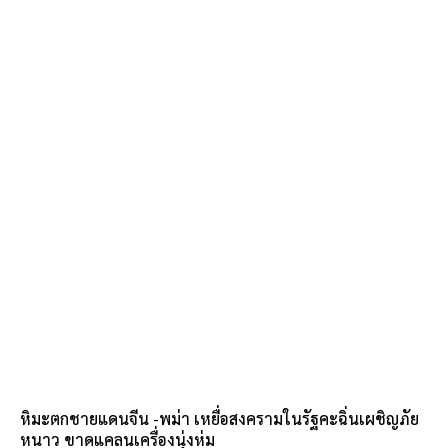
หิมะตกชายแดนจีน -พม่า เหยื่อสงครามในรัฐคะฉิ่นเผชิญภัย
หนาว ขาดแคลนเครื่องนุ่งห่ม