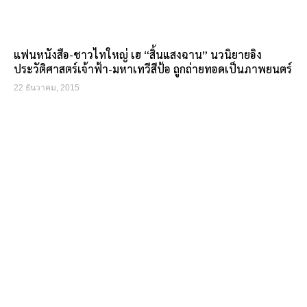
แฟนหนังสือ-ชาวไทใหญ่ เฮ “สิ้นแสงฉาน” นวนิยายอิง
ประวัติศาสตร์เจ้าฟ้า-มหาเทวีสีป้อ ถูกถ่ายทอดเป็นภาพยนตร์
22 ธันวาคม, 2015