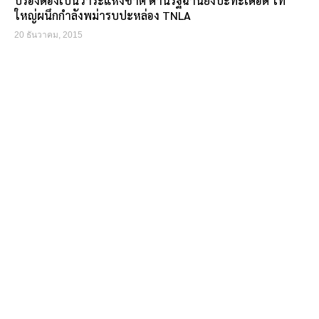
ปรองดองเป็นวาระแห่งชาติ ด้านรัฐฉานยังปะทะเดือด ไท
ใหญ่ผนึกกำลังพม่ารบปะหล่อง TNLA
20 ธันวาคม, 2015