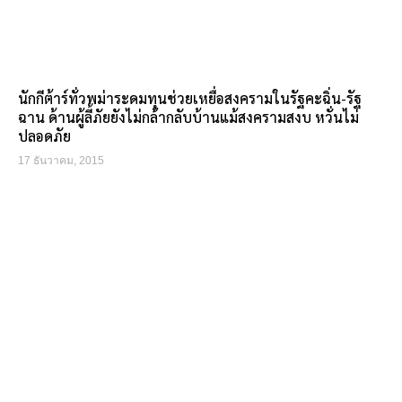
นักกีต้าร์ทั่วพม่าระดมทุนช่วยเหยื่อสงครามในรัฐคะฉิ่น-รัฐ
ฉาน ด้านผู้ลี้ภัยยังไม่กล้ากลับบ้านแม้สงครามสงบ หวั่นไม่
ปลอดภัย
17 ธันวาคม, 2015