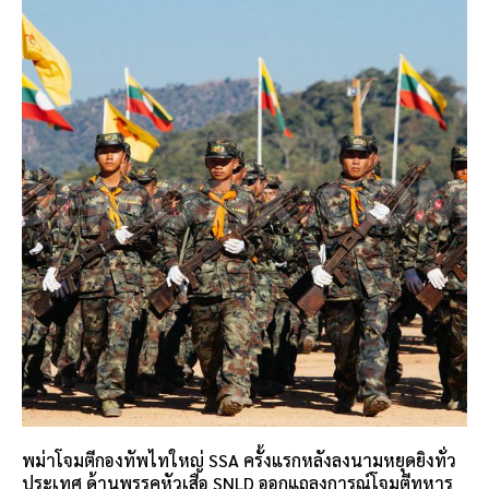
พม่าโจมตีกองทัพไทใหญ่ SSA ครั้งแรกหลังลงนามหยุดยิงทั่ว
ประเทศ ด้านพรรคหัวเสือ SNLD ออกแถลงการณ์โจมตีทหาร