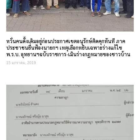
หวั่นคนดั้งเดิมอยู่ก่อนประกาศเขตอนุรักษ์ติดคุกทันที ภาค
ประชาชนยื่นฟ้องนายกฯ เหตุเลือกหยิบเฉพาะร่างแก้ไข
พ.ร.บ. อุทยานฯฉบับราชการ-เมินร่างกฎหมายของชาวบ้าน
15 มกราคม, 2019