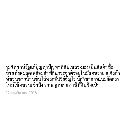
รุมวิพากษ์รัฐแก้ปัญหาปัญหาที่ดินเหลว-มองเป็นสินค้าซื้อ
ขาย สังคมสุดเหลื่อมล้ำที่กินกระจุกตัวอยู่ในมือคนรวย ส.ศิวลัก
ษ์ชวนชาวบ้านขับไล่พวกอีปรีย์จัญไร นักวิชาการแนะจัดสรร
ใหม่ให้คนจนเข้าถึง จวกกฏหมายภาษีที่ดินผิดเป้า
17 พฤศจิกายน, 2018