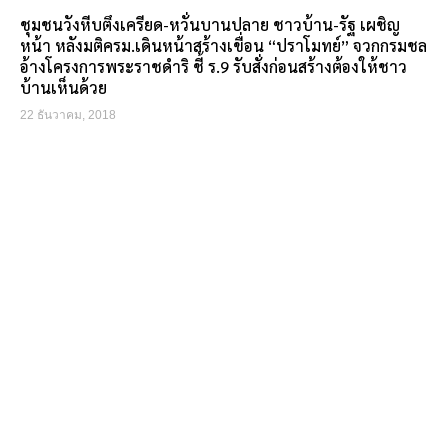
ชุมชนวังหีบตึงเครียด-หวั่นบานปลาย ชาวบ้าน-รัฐ เผชิญ
หน้า หลังมติครม.เดินหน้าสร้างเขื่อน “ปราโมทย์” จวกกรมชล
อ้างโครงการพระราชดำริ ชี้ ร.9 รับสั่งก่อนสร้างต้องให้ชาว
บ้านเห็นด้วย
22 ธันวาคม, 2018