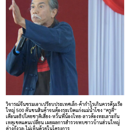
วิจารณ์จีนขรมเอาเปรียบประเทศเล็ก-ค้ากำไรเกินควรดันเรือ
ใหญ่ 500 ตันขนสินค้าจนต้องระเบิดแก่งแม่น้ำโขง “ครูตี๋”
เตือนอธิปไตยชาติเสี่ยง-หวั่นพี่น้องไทย-ลาวต้องทะเลาะกัน
เหตุเขตแดนเปลี่ยน เผยผลการสำรวจพบชาวบ้านส่วนใหญ่
ต่างกังวล-ไม่เห็นด้วยในโครงการ