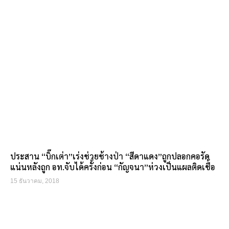
ประสาน “บิ๊กเต่า”เร่งช่วยช้างป่า “สีดาแดง”ถูกปลอกคอรัด
แน่นหลังถูก อท.จับได้ครั้งก่อน “กัญจนา”ห่วงเป็นแผลติดเชื้อ
15 ธันวาคม, 2018