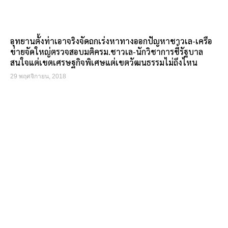
อุทยานตั้งท่าเอาจริงจัดถกเร่งหาทางออกปัญหาชาวเล-เครือ
ข่ายจัดใหญ่ตรวจสอบมติครม.ชาวเล-นักวิชาการชี้รัฐบาล
สนใจแต่เขตเศรษฐกิจพิเศษแต่เขตวัฒนธรรมไม่ถึงไหน
29 พฤศจิกายน, 2018