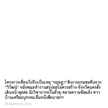
โครงการเขื่อนวังหีบเป็นเหตุ “กฤษฎา”ดึงงานกรมชลคืนจาก
“วิวัฒน์” หลังคณะทำงานสรุปผลไม่ควรสร้าง-จังหวัดนครสั่ง
เดินหน้าลุยต่อ นักวิชาการหวั่นยั่วยุ-ขยายความขัดแย้ง ชาว
บ้านเตรียมบุกกทม.ยื่นหนังสือนายกฯ
25 พฤศจิกายน, 2018