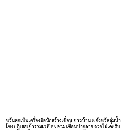
หวั่นตกเป็นเครื่องมือนักสร้างเขื่อน ชาวบ้าน 8 จังหวัดลุ่มน้ำ
โขงปฎิเสธเข้าร่วมเวที PNPCA เขื่อนปากลาย จวกไม่เคยรับ