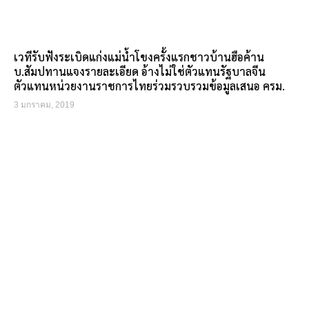
เวทีรับฟังระเบิดแก่งแม่น้ำโขงครั้งแรกชาวบ้านฮือค้าน
บ.สัมปทานแจงรายละเอียด อ้างไม่ใช่ตัวแทนรัฐบาลจีน
ตัวแทนหน่วยงานราชการไทยร่วมรวบรวมข้อมูลเสนอ ครม.
3 มกราคม, 2019