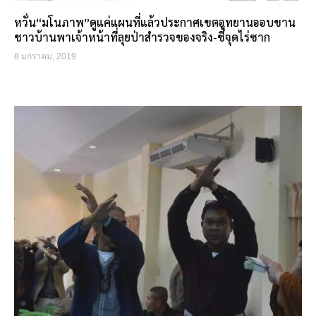
หวั่น“มโนภาพ”ดูแค่แผนที่แล้วประกาศเขตอุทยานออบขาน
ชาวบ้านพาเจ้าหน้าที่ลุยป่าสำรวจของจริง-ชี้จุดไร่ซาก
8 มกราคม, 2019