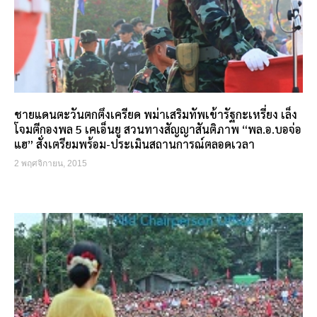
ชายแดนตะวันตกตึงเครียด พม่าเสริมทัพเข้ารัฐกะเหรี่ยง เล็ง
โจมตีกองพล 5 เคเอ็นยู สวนทางสัญญาสันติภาพ “พล.อ.บอจ่อ
แฮ” สั่งเตรียมพร้อม-ประเมินสถานการณ์ตลอดเวลา
2 พฤศจิกายน, 2015