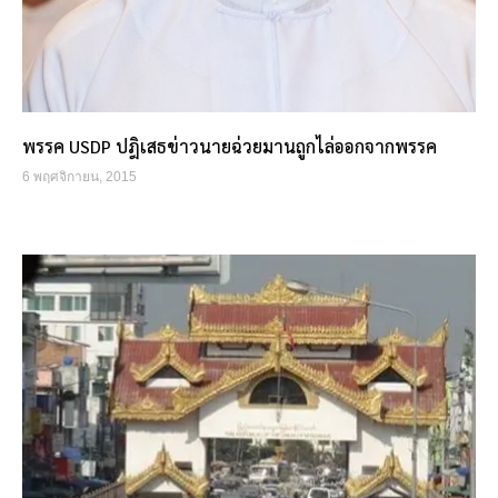
พรรค USDP ปฎิเสธข่าวนายฉ่วยมานถูกไล่ออกจากพรรค
6 พฤศจิกายน, 2015