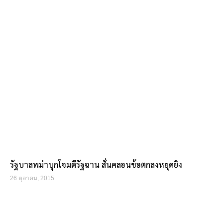
รัฐบาลพม่าบุกโจมตีรัฐฉาน สั่นคลอนข้อตกลงหยุดยิง
26 ตุลาคม, 2015