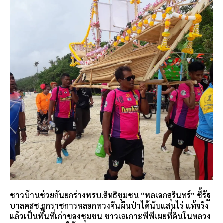
ชาวบ้านช่วยกันยกร่างพรบ.สิทธิชุมชน “พลเอกสุรินทร์” ชี้รัฐ
บาลคสช.ถูกราชการหลอกทวงคืนผืนป่าได้นับแสนไร่ แท้จริง
แล้วเป็นพื้นที่เก่าของชุมชน ชาวเลเกาะพีพีเผยที่ดินในหลวง