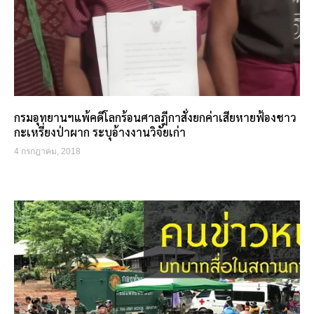
กรมอุทยานฯแพ้คดีโลกร้อนศาลฎีกาสั่งยกค่าเสียหายฟ้องชาว
กะเหรี่ยงป่าผาก ระบุอ้างงานวิจัยเก่า
4 กรกฎาคม, 2018