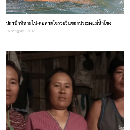
ปลาบึกที่หายไป-ลมหายใจรวยรินของประมงแม่น้ำโขง
16 กรกฎาคม, 2018