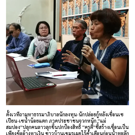
ตั้งเวทีถามหาธรรมาภิบาลนักลงทุน-นักปล่อยกู้หลังเขื่อนเซ
เปียน-เซน้ำน้อยแตก ภาคประชาชนจวกหนัก “แม่
สมปอง”ปลุกคนลาวลุกขึ้นปกป้องสิทธิ์ “ครูตี๋”ชี้สร้างเขื่อนเป็น
เพียงข้ออ้างหาเงิน ชาวบ้านเขมรเผยไร้คำเตือนก่อนน้ำทะลัก