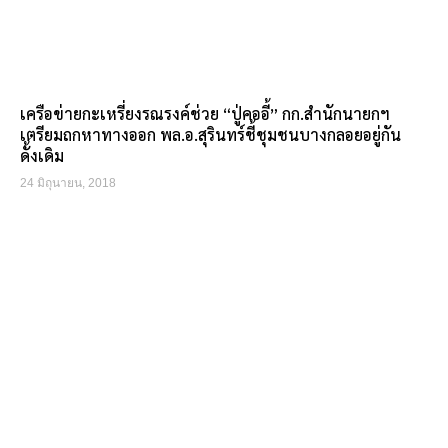
เครือข่ายกะเหรี่ยงรณรงค์ช่วย “ปู่คออี้” กก.สำนักนายกฯ
เตรียมถกหาทางออก พล.อ.สุรินทร์ชี้ชุมชนบางกลอยอยู่กัน
ดั้งเดิม
24 มิถุนายน, 2018