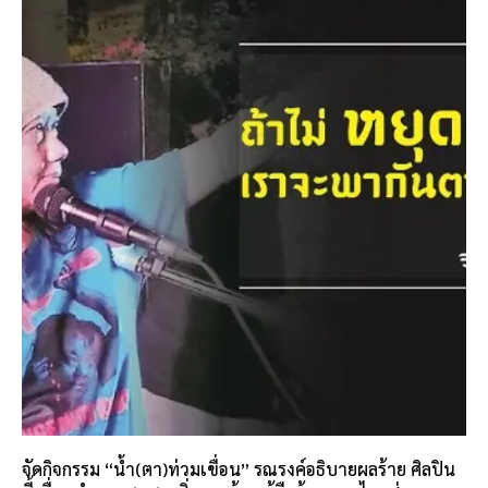
จัดกิจกรรม “น้ำ(ตา)ท่วมเขื่อน” รณรงค์อธิบายผลร้าย ศิลปิน