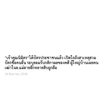
“เจ้าคุณนิมิตร”ได้บัตรประชาชนแล้ว เปิดใจถึงสาเหตุสวม
บัตรชื่อคนอื่น ระบุยอมรับกติกาผลของคดี ผู้ใหญ่บ้านเผยคน
เฒ่าในอ.แม่อายอีกหลายสิบถูกลืม
18 มิถุนายน, 2018