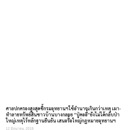
ศาลปกครองสูงสุดชี้กรมอุทยานฯใช้อำนาจเกินกว่าเหตุ เผา-
ทำลายทรัพย์สินชาวบ้านบางกลอย “ปู่คออี้”ยังไม่ได้กลับป่า
ใหญ่เหตุไร้หลักฐานยืนยัน เสนอรื้อใหญ่กฎหมายอุทยานฯ
12 มิถุนายน, 2018