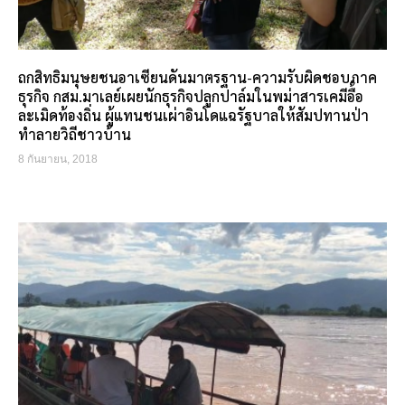
ถกสิทธิมนุษยชนอาเซียนดันมาตรฐาน-ความรับผิดชอบภาค
ธุรกิจ กสม.มาเลย์เผยนักธุรกิจปลูกปาล์มในพม่าสารเคมีอื้อ
ละเมิดท้องถิ่น ผู้แทนชนเผ่าอินโดแฉรัฐบาลให้สัมปทานป่า
ทำลายวิถีชาวบ้าน
8 กันยายน, 2018