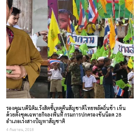
รองคณบดีนิติม.รังสิตชี้เหตุคืนสัญชาติไทยพลัดถิ่นช้า เห็น
ด้วยตั้งชุดเฉพาะกิจลงพื้นที่ กรมการปกครองขันน็อต 28
อำเภอเร่งสางป้ญหาสัญชาติ
4 กันยายน, 2018