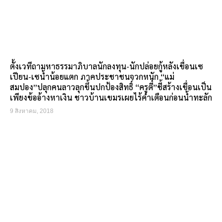
ตั้งเวทีถามหาธรรมาภิบาลนักลงทุน-นักปล่อยกู้หลังเขื่อนเซ
เปียน-เซน้ำน้อยแตก ภาคประชาชนจวกหนัก “แม่
สมปอง”ปลุกคนลาวลุกขึ้นปกป้องสิทธิ์ “ครูตี๋”ชี้สร้างเขื่อนเป็น
เพียงข้ออ้างหาเงิน ชาวบ้านเขมรเผยไร้คำเตือนก่อนน้ำทะลัก
9 สิงหาคม, 2018