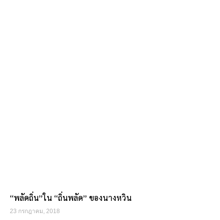
“พลัดถิ่น”ใน “ถิ่นพลัด” ของนางหวิน
23 กรกฎาคม, 2018