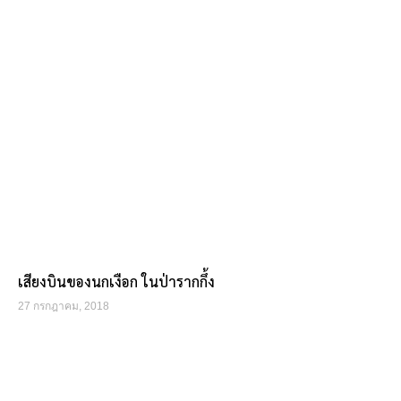
เสียงบินของนกเงือก ในป่ารากกึ้ง
27 กรกฎาคม, 2018