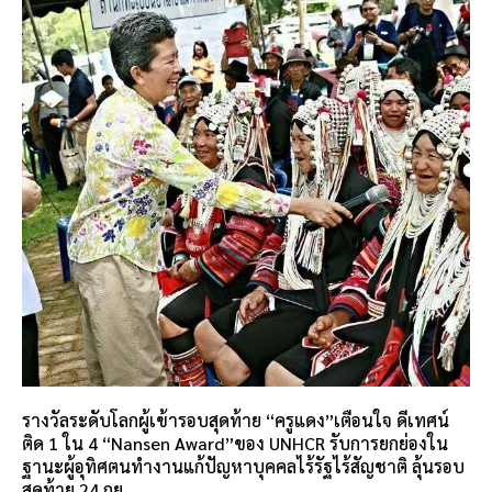
รางวัลระดับโลกผู้เข้ารอบสุดท้าย “ครูแดง”เตือนใจ ดีเทศน์
ติด 1 ใน 4 “Nansen Award”ของ UNHCR รับการยกย่องใน
ฐานะผู้อุทิศตนทำงานแก้ปัญหาบุคคลไร้รัฐไร้สัญชาติ ลุ้นรอบ
สุดท้าย 24 กย.