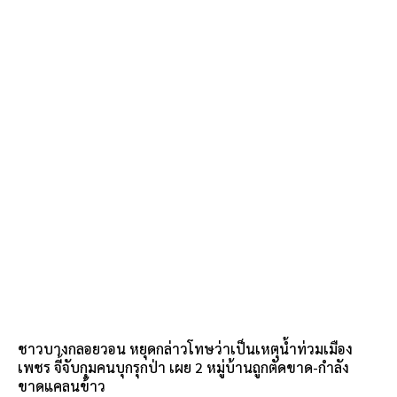
ชาวบางกลอยวอน หยุดกล่าวโทษว่าเป็นเหตุน้ำท่วมเมือง
เพชร จี้จับกุมคนบุกรุกป่า เผย 2 หมู่บ้านถูกตัดขาด-กำลัง
ขาดแคลนข้าว