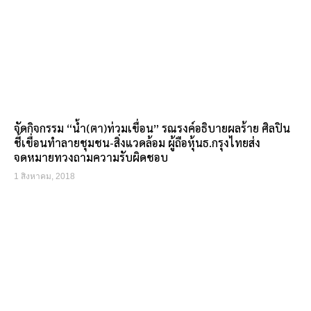
จัดกิจกรรม “น้ำ(ตา)ท่วมเขื่อน” รณรงค์อธิบายผลร้าย ศิลปิน
ชี้เขื่อนทำลายชุมชน-สิ่งแวดล้อม ผู้ถือหุ้นธ.กรุงไทยส่ง
จดหมายทวงถามความรับผิดชอบ
1 สิงหาคม, 2018