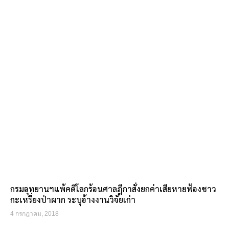
กรมอุทยานฯแพ้คดีโลกร้อนศาลฎีกาสั่งยกค่าเสียหายฟ้องชาว
กะเหรี่ยงป่าผาก ระบุอ้างงานวิจัยเก่า
4 กรกฎาคม, 2018