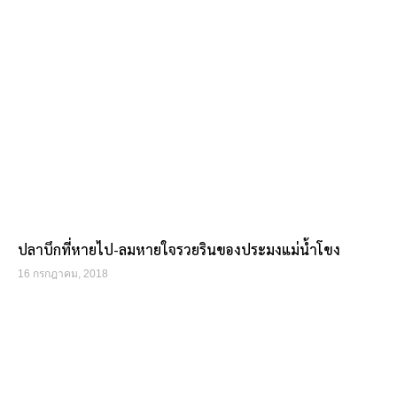
ปลาบึกที่หายไป-ลมหายใจรวยรินของประมงแม่น้ำโขง
16 กรกฎาคม, 2018