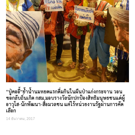
“ปู่คออี้”ย้ำน้ำนมหยดแรกดื่มกินในผืนป่าแก่งกระจาน วอน
ขอกลับถิ่นเกิด กสม.มอบรางวัลนักปกป้องสิทธิมนุษยชนแด่ผู้
อาวุโส-นักพัฒนา-สื่อมวลชน แต่ไร้หน่วยงานรัฐผ่านการคัด
เลือก
14 ธันวาคม, 2017