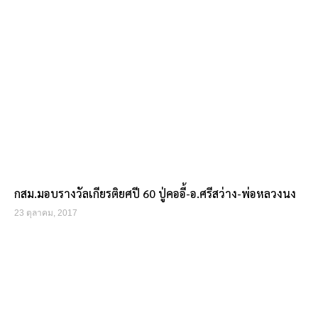
กสม.มอบรางวัลเกียรติยศปี 60 ปู่คออี้-อ.ศรีสว่าง-พ่อหลวงนง
23 ตุลาคม, 2017