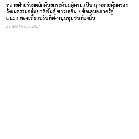
หลายฝ่ายร่วมผลักดันยกระดับมติครม.เป็นกฎหมายคุ้มครอง
วัฒนธรรมกลุ่มชาติพันธุ์ ชาวเลยื่น 7 ข้อเสนอภาครัฐ
แนะก.ท่องเที่ยวปรับทิศ-หนุนชุมชนท้องถิ่น
19 พฤศจิกายน, 2017