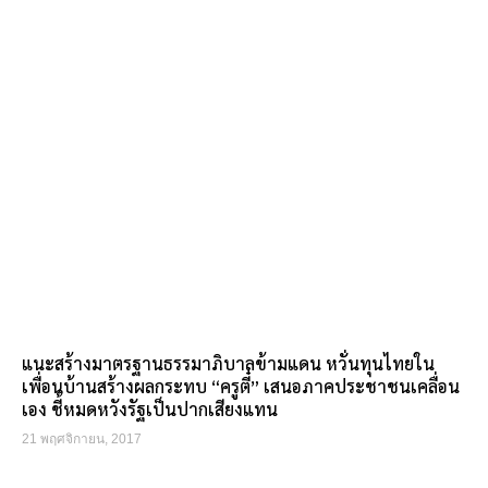
แนะสร้างมาตรฐานธรรมาภิบาลข้ามแดน หวั่นทุนไทยใน
เพื่อนบ้านสร้างผลกระทบ “ครูตี๋” เสนอภาคประชาชนเคลื่อน
เอง ชี้หมดหวังรัฐเป็นปากเสียงแทน
21 พฤศจิกายน, 2017