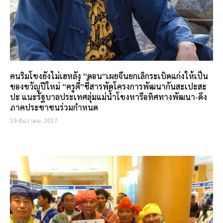
คนริมโขงยังไม่เฮหลัง “ดอน”เผยจีนยกเลิกระเบิดแก่งให้เป็น
ของขวัญปีใหม่ “ครูตี๋”ชี้สารพัดโครงการพัฒนากันสะเปะสะ
ปะ แนะรัฐบาลประเทศลุ่มแม่น้ำโขงหารือทิศทางพัฒนา-ดึง
ภาคประชาชนร่วมกำหนด
19 ธันวาคม, 2017