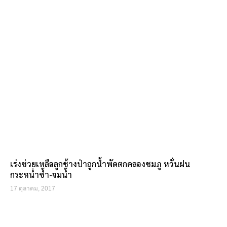
เร่งช่วยเหลือลูกช้างป่าถูกน้ำพัดตกคลองชมภู หวั่นฝน
กระหน่ำซ้ำ-จมน้ำ
17 ตุลาคม, 2017