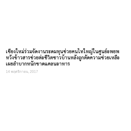
เชียงใหม่ร่วมจัดงานระดมทุนช่วยคนไทใหญ่ในศูนย์อพยพ
หวังข้าวสารช่วยต่อชีวิตชาวบ้านหลังถูกตัดความช่วยเหลือ
เผยลำบากหนักขาดแคลนอาหาร
14 พฤศจิกายน, 2017