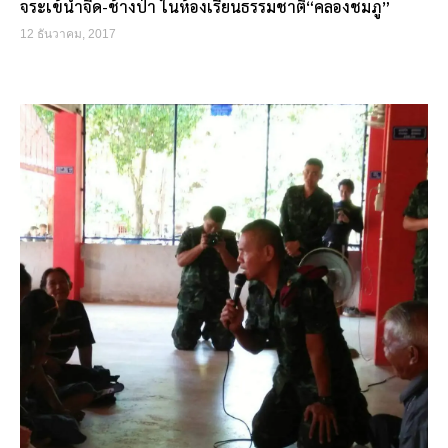
จระเข้น้ำจืด-ช้างป่า ในห้องเรียนธรรมชาติ“คลองชมภู”
12 ธันวาคม, 2017