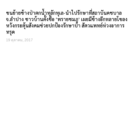
ขนย้ายช้างป่าตกน้ำทุลักทุเล-นำไปรักษาที่สถาบันคชบาล
จ.ลำปาง ชาวบ้านตั้งชื่อ ‘พรายชมภู’ เผยมีช้างอีกหลายโขลง
หวังกระตุ้นสังคมช่วยปกป้องรักษาป่า สัตวแพทย์ห่วงอาการ
ทรุด
19 ตุลาคม, 2017