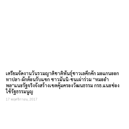
เตรียมจัดงานวันรวมญาติชาติพันธุ์ชาวเลคึกคัก มอแกนออก
หาปลา-ผักต้อนรับแขก ชาวมันนิ-ชนเผ่าร่วม “หมออำ
พล”แนะรัฐจริงจังสร้างเขตคุ้มครองวัฒนธรรม กรธ.แนะช่อง
ใช้รัฐธรรมนูญ
17 พฤศจิกายน, 2017