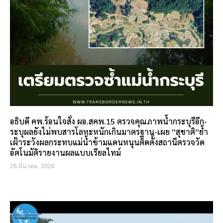
อธิบดี คพ.ร้อนใจสั่ง ผอ.สคพ.15 ตรวจคุณภาพน้ำกระบุรีอีก-
ระบุผลยังไม่พบสารโลหะหนักเกินมาตรฐาน-เผย “สุชาติ”ย้ำ
เฝ้าระวังผลกระทบแม่น้ำข้ามแดนหนุนติดตั้งสถานีตรวจวัด
อัตโนมัติรายงานผลแบบเรียลไทม์
28 มีนาคม, 2026