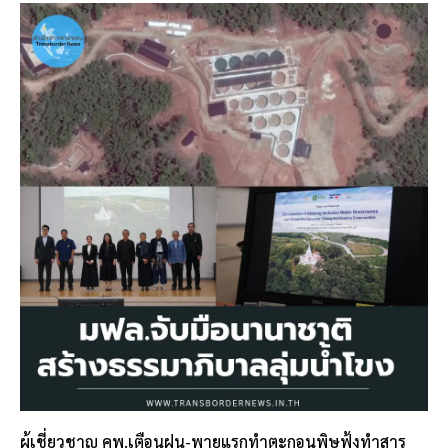
ผู้เชี่ยวชาญ คพ.เตือนฝน-พายุแรกทำตะกอนพิษฟุ้งทำสาร