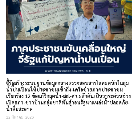
จี้รัฐสร้างระบบฐานข้อมูลกลางตรวจสอบสารโลหะหนักในลุ่ม
น้ำปนเปื้อนให้ประชาชนเข้าถึง-เครือข่ายภาคประชาชน
เรียกร้อง 12 ข้อแก้วิกฤตน้ำ-สส.-สว.ผลักดันเป็นวาระด่วนช่วง
เปิดสภา-ชาวบ้านกลุ่มชาติพันธุ์วอนรัฐหาแหล่งน้ำปลอดภัย-
น้ำดื่มสะอาด
22 มีนาคม, 2026