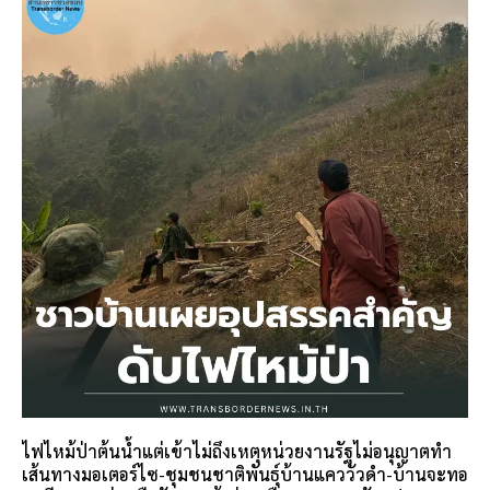
ไฟไหม้ป่าต้นน้ำแต่เข้าไม่ถึงเหตุหน่วยงานรัฐไม่อนุญาตทำ
เส้นทางมอเตอร์ไซ-ชุมชนชาติพันธุ์บ้านแคววัวดำ-บ้านจะทอ