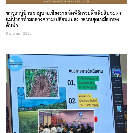
ชาวลาหู่บ้านผามูบ จ.เชียงราย จัดพิธีกรรมดั้งเดิมสืบชะตา
แม่น้ำกกท่ามกลางความเปลี่ยนแปลง-วอนหยุดเหมืองทอง
ต้นน้ำ
8 เมษายน, 2026