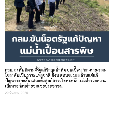
กสม. ลงพื้นที่ตามจี้รัฐแก้วิกฤตน้ำพิษปนเปื้อน ‘กก-สาย-รวก-
โขง’ ดันเป็นวาระแห่งชาติ ชี้งบ สทนช. 188 ล้านแค่แก้
ปัญหาระยะสั้น เสนอตั้งศูนย์ตรวจโลหะหนัก-เร่งสำรวจความ
เสียหายก่อนจ่ายชดเชยประชาชน
20 มีนาคม, 2026