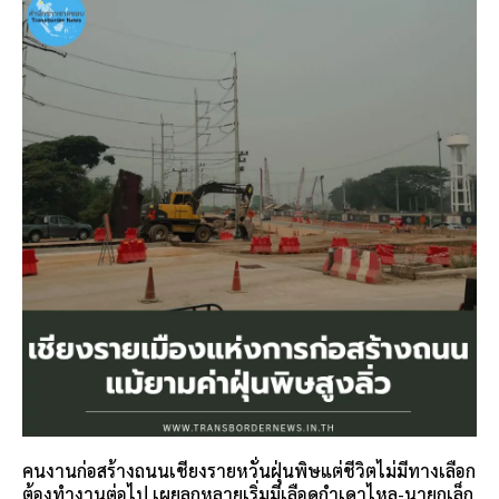
คนงานก่อสร้างถนนเชียงรายหวั่นฝุ่นพิษแต่ชีวิตไม่มีทางเลือก
ต้องทำงานต่อไป เผยลูกหลายเริ่มมีเลือดกำเดาไหล-นายกเล็ก