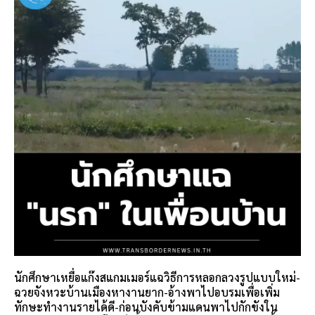
นักศึกษาเหยื่อแก๊งสแกมเมอร์แฉวิธีการหลอกลวงรูปแบบใหม่-
ฉวยจังหวะบ้านเมืองหางานยาก-อ้างพาไปอบรมเพื่อเพิ่ม
ทักษะทำงานรายได้ดี-ก่อนบังคับข้ามแดนพาไปกักขังใน