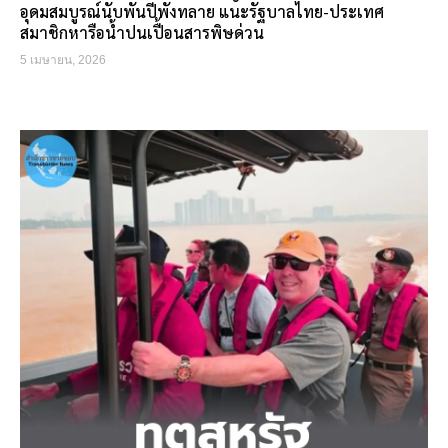
อุดมสมบูรณ์นับพันปีพังทลาย แนะรัฐบาลไทย-ประเทศ
สมาชิกหารือน้ำปนเปื้อนสารพิษด่วน
5 เมษายน, 2026