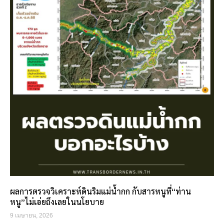
ผลการตรวจวิเคราะห์ดินริมแม่น้ำกก กับสารหนูที่“ท่าน
หนู”ไม่เอ่ยถึงเลยในนโยบาย
9 เมษายน, 2026