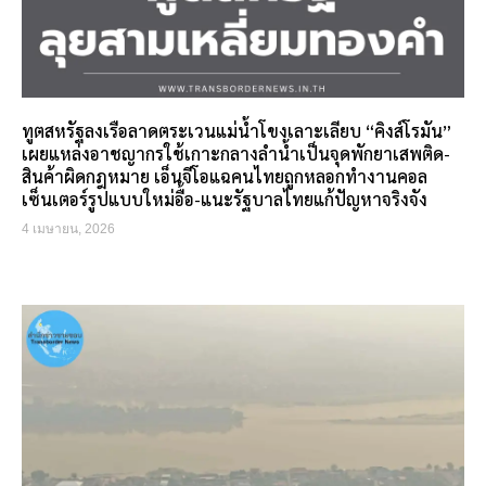
ทูตสหรัฐลงเรือลาดตระเวนแม่น้ำโขงเลาะเลียบ “คิงส์โรมัน”
เผยแหล่งอาชญากรใช้เกาะกลางลำน้ำเป็นจุดพักยาเสพติด-
สินค้าผิดกฎหมาย เอ็นจีโอแฉคนไทยถูกหลอกทำงานคอล
เซ็นเตอร์รูปแบบใหม่อื้อ-แนะรัฐบาลไทยแก้ปัญหาจริงจัง
4 เมษายน, 2026