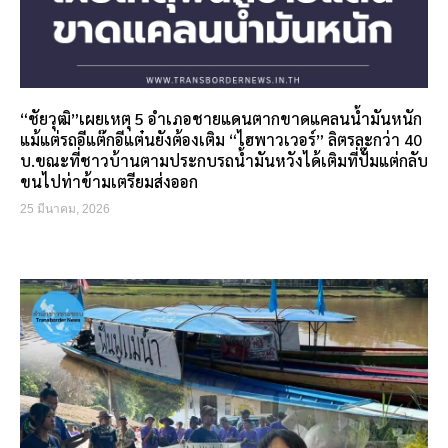
“ชัยวุฒิ”เผยเหตุ 5 อำเภอชายแดนตากขาดแคลนน้ำมันหนัก
แม้แต่รถอีแต๊กอีแต๋นยังต้องเติม “ไฮพาวเวอร์” ลิตรละกว่า 40
บ.ขณะที่ชาวบ้านตามประกบรถน้ำมันหวังได้เติมที่ปั๊มแต่กลับ
ขนไปท่าข้ามเตรียมส่งออก
25 มีนาคม, 2026