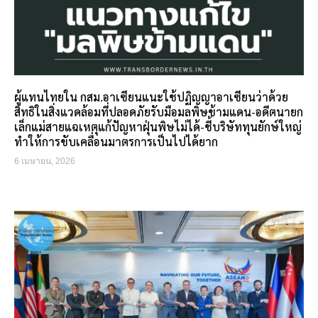
ผู้แทนไทยใน กสม.อาเซียนแนะใช้ปฏิญญาอาเซียนว่าด้วย
สิทธิในสิ่งแวดล้อมที่ปลอดภัยรับมือมลพิษข้ามแดน-อดีตนายก
เล็กแม่สายแฉเหตุแก้ปัญหาฝุ่นพิษไม่ได้-ชี้บริษัททุนยักษ์ใหญ่
ทำให้การขับเคลื่อนมาตรการเป็นไปได้ยาก
6 เมษายน, 2026