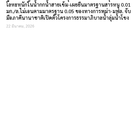
โลหะหนักในน้ำกกน้ำสายเข้ม-เผยยืนมาตรฐานสารหนู 0.01
มก./ล.ไม่เอนตามมาตรฐาน 0.05 ของทางการพม่า-มฟล. จับ
มือภาคีนานาชาติเปิดตัวโครงการธรรมาภิบาลน้ำลุ่มน้ำโขง
22 มีนาคม, 2026