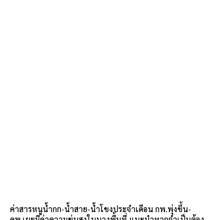
ค่าสารหนูน้ำกก-น้ำสาย-น้ำโขงประจำเดือน กพ.พุ่งขึ้น-
คพ.เผยมีค่าความขุ่นสูงในบางพื้นที่-แนะนำหากจำเป็นต้อง