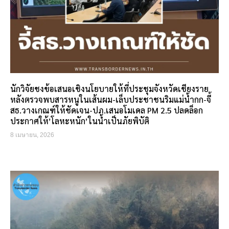
นักวิจัยชงข้อเสนอเชิงนโยบายให้ที่ประชุมจังหวัดเชียงราย
หลังตรวจพบสารหนูในเส้นผม-เล็บประชาชนริมแม่น้ำกก-จี้
สธ.วางเกณฑ์ให้ชัดเจน-ปภ.เสนอโมเดล PM 2.5 ปลดล็อก
ประกาศให้’โลหะหนัก’ในน้ำเป็นภัยพิบัติ
8 เมษายน, 2026