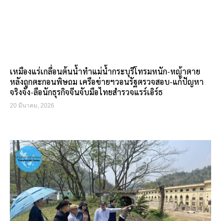
เหมืองแร่เกลื่อนต้นน้ำทำแม่น้ำกระบุรีโทรมหนัก-หญ้าตาย
หลังถูกตะกอนพิษถม เครือข่ายฯวอนรัฐตรวจสอบ-แก้ปัญหา
จริงจัง-ลือนักธุรกิจจีนจับมือไทยสำรวจแรร์เอิร์ธ
20 มีนาคม, 2026