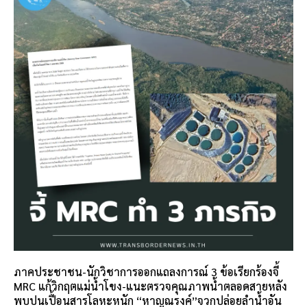
ภาคประชาชน-นักวิชาการออกแถลงการณ์ 3 ข้อเรียกร้องจี้
MRC แก้วิกฤตแม่น้ำโขง-แนะตรวจคุณภาพน้ำตลอดสายหลัง
พบปนเปื้อนสารโลหะหนัก “หาญณรงค์”จวกปล่อยลำน้ำอัน