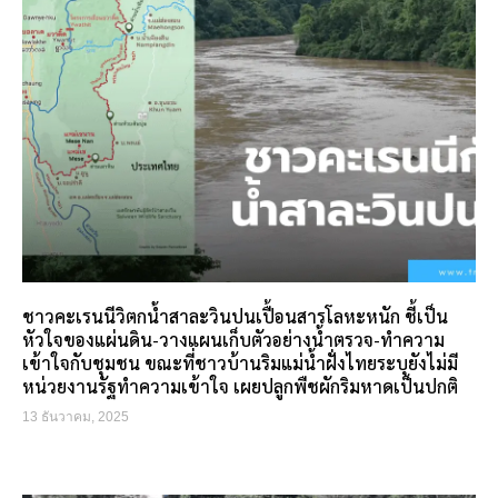
ชาวคะเรนนีวิตกน้ำสาละวินปนเปื้อนสารโลหะหนัก ชี้เป็น
หัวใจของแผ่นดิน-วางแผนเก็บตัวอย่างน้ำตรวจ-ทำความ
เข้าใจกับชุมชน ขณะที่ชาวบ้านริมแม่น้ำฝั่งไทยระบุยังไม่มี
หน่วยงานรัฐทำความเข้าใจ เผยปลูกพืชผักริมหาดเป็นปกติ
13 ธันวาคม, 2025