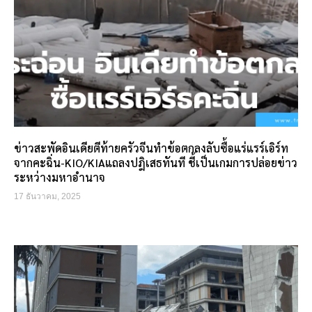
ข่าวสะพัดอินเดียตีท้ายครัวจีนทำข้อตกลงลับซื้อแร่แรร์เอิร์ท
จากคะฉิ่น-KIO/KIAแถลงปฎิเสธทันที ชี้เป็นเกมการปล่อยข่าว
ระหว่างมหาอำนาจ
17 ธันวาคม, 2025