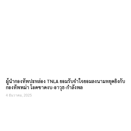
ผู้นำกองทัพปะหล่อง TNLA ยอมรับจำใจยอมลงนามหยุดยิงกับ
กองทัพพม่า โอดขาดงบ-อาวุธ-กำลังพล
4 ธันวาคม, 2025