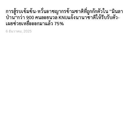
การสู้รบเข้มข้น-หวั่นอาชญากรข้ามชาติที่ถูกกักตัวใน “มินลา
ป่าน”กว่า 900 คนลอยนวล KNUแจ้งนานาชาติให้รีบรับตัว-
เผยช่วยเหยื่อออกมาแล้ว 75%
6 ธันวาคม, 2025