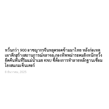
หวั่นกว่า 900 อาชญากรจีนหลุดรอดข้ามมาไทย หลังก่อเหตุ
เผาตึกสร้างสถานการณ์จลาจล-กองทัพพม่าระดมยิงหนักหวัง
ยึดคืนพื้นที่ริมแม่น้ำเมย KNU ชี้ต้องการทำลายหลักฐานเชื่อม
โยงสแกมเซ็นเตอร์
8 ธันวาคม, 2025