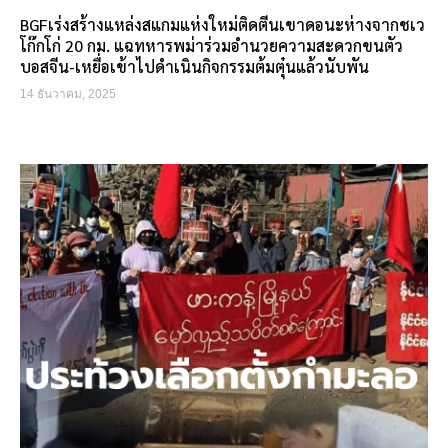
BGFเร่งสร้างแหล่งสแกมแห่งใหม่ติดตีนเขาดอนะห่างจากชเว
โก๊กโก่ 20 กม. แฉทหารพม่าร่วมอำนวยความสะดวกขนตัว
บอสจีน-เหยื่อเข้าไปดำเนินกิจกรรมต้มตุ๋นแล้วนับพัน
14 ธันวาคม, 2025