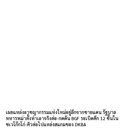
เผยแหล่งอาชญากรรมแห่งใหม่อยู่ลึกจากชายแดน รัฐบาล
ทหารพม่าตั้งท่าเอาจริงต่อ-กดดัน BGF ระเบิดตึก 12 ชั้นใน
ชเวโก๊กโก่-คิวต่อไปแหล่งสแกมของ DKBA