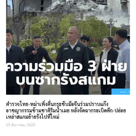
ตำรวจไทย-พม่าเพิ่งตื่นกระชับมือจีนร่วมปราบแก๊ง
อาชญากรรมข้ามชาติริมน้ำเมย หลังจัดฉากระเบิดตึก-ปล่อย
เหล่าสแกมย้ายรังไปที่ใหม่
15 ธันวาคม, 2025