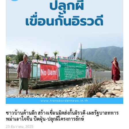
ชาวบ้านต้านอีก สร้างเขื่อนมิตส่งกั้นอิรวดี-เผยรัฐบาลทหาร
พม่าเอาใจจีน ปัดฝุ่น-ปลุกผีโครงการยักษ์
23 ธันวาคม, 2025