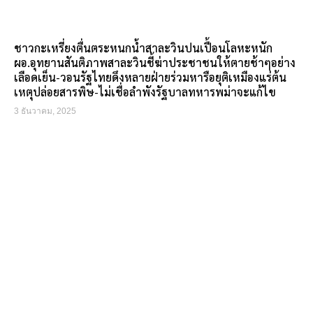
ชาวกะเหรี่ยงตื่นตระหนกน้ำสาละวินปนเปื้อนโลหะหนัก
ผอ.อุทยานสันติภาพสาละวินชี้ฆ่าประชาชนให้ตายช้าๆอย่าง
เลือดเย็น-วอนรัฐไทยดึงหลายฝ่ายร่วมหารือยุติเหมืองแร่ต้น
เหตุปล่อยสารพิษ-ไม่เชื่อลำพังรัฐบาลทหารพม่าจะแก้ไข
3 ธันวาคม, 2025