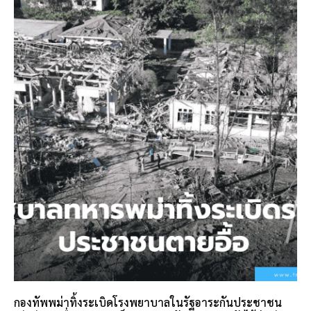
กองทัพพม่าทิ้งระเบิดโรงพยาบาลในรัฐอาระกันประชาชน