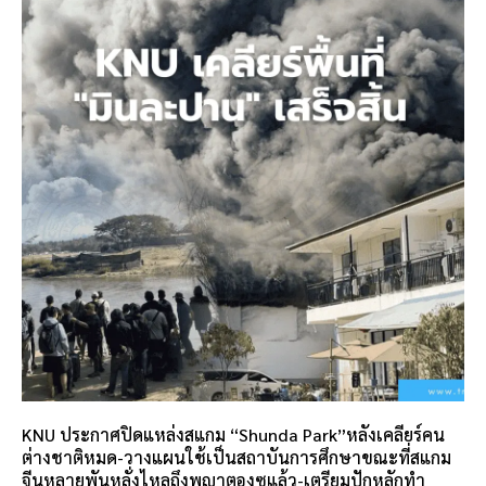
KNU ประกาศปิดแหล่งสแกม “Shunda Park”หลังเคลียร์คน
ต่างชาติหมด-วางแผนใช้เป็นสถาบันการศึกษาขณะที่สแกม
จีนหลายพันหลั่งไหลถึงพญาตองซูแล้ว-เตรียมปักหลักทำ