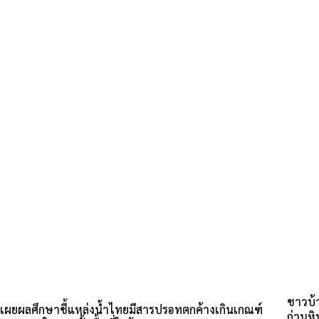
ชาวบ้
เผยผลศึกษาชี้แหล่งน้ำไทยมีสารปรอทตกค้างเกินเกณฑ์
ถ่านห