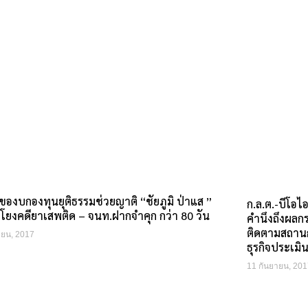
ของบกองทุนยุติธรรมช่วยญาติ “ชัยภูมิ ป่าแส ”
ก.ล.ต.-บีโอ
กโยงคดียาเสพติด – จนท.ฝากจำคุก กว่า 80 วัน
คำนึงถึงผลกร
ติดตามสถานกา
ายน, 2017
ธุรกิจประเมิ
11 กันยายน, 201