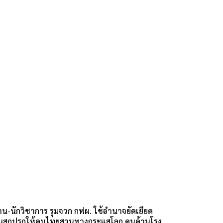
าน-นักวิชาการ รุมจวก กฟผ. ใช้อำนาจยัดเยียด
ินสกปรกให้คนไทยสวนทางกระแสโลก คนค้านโรง