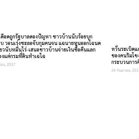
ดือดถูกรัฐบาลดองปัญหา ชาวบ้านนับร้อยบุก
ยบ วอนเร่งชะลอจับกุมคนจน แฉนายทุนออกโฉนด
หวั่นระเบิด
ยวนับหมื่นไร่-เสนอชาวบ้านจ่ายเงินซื้อคืนแลก
ของคนริมโขง
องแต่กรมที่ดินทำเฉไฉ
กระบวนการศ
ายน, 2017
24 กันยายน, 201