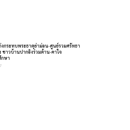
แก่งกระทบพระธาตุย่าม่อน-ศูนย์รวมศรัทธา
 ชาวบ้านปากอิงร่วมต้าน-คาใจ
ึกษา
7