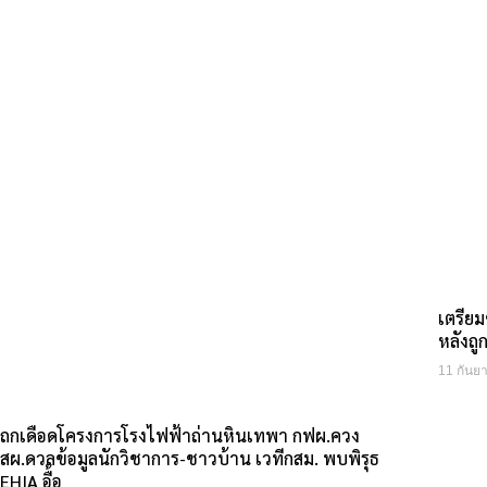
เตรียม
หลังถู
11 กันย
ถกเดือดโครงการโรงไฟฟ้าถ่านหินเทพา กฟผ.ควง
สผ.ดวลข้อมูลนักวิชาการ-ชาวบ้าน เวทีกสม. พบพิรุธ
EHIA อื้อ