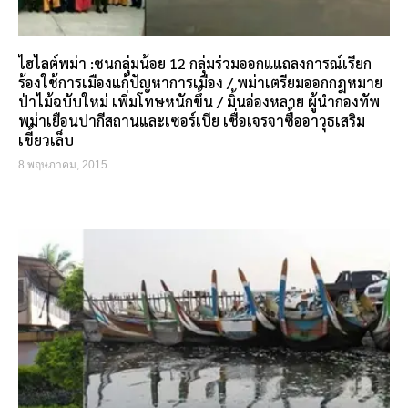
ไฮไลต์พม่า :ชนกลุ่มน้อย 12 กลุ่มร่วมออกแแถลงการณ์เรียก
ร้องใช้การเมืองแก้ปัญหาการเมือง / พม่าเตรียมออกกฎหมาย
ป่าไม้ฉบับใหม่ เพิ่มโทษหนักขึ้น / มิ้นอ่องหลาย ผู้นำกองทัพ
พม่าเยือนปากีสถานและเซอร์เบีย เชื่อเจรจาซื้ออาวุธเสริม
เขี้ยวเล็บ
8 พฤษภาคม, 2015