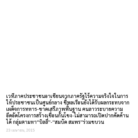
เวทีภาคประชาชนอาเซียนจวกภาครัฐไร้ความจริงใจในการ
ให้ประชาชนเป็นศูนย์กลาง ชี้พลเรือนยังได้รับผลกระทบจาก
เผด็จการทหาร-ขาดเสรีภาพพื้นฐาน คนลาวระบายความ
อึดอัดโครงการสร้างเขื่อนกั้นโขง-ไม่สามารถเปิดปากคัดค้าน
ได้ กลุ่มตามหา“บิลลี่”-“สมบัด สมพร”ร่วมขบวน
23 เมษายน, 2015