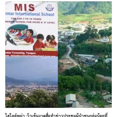
ไฮไลต์พม่า :ว้าเข้มงวดสื่อทำข่าวประชุมผู้นำชนกลุ่มน้อยที่