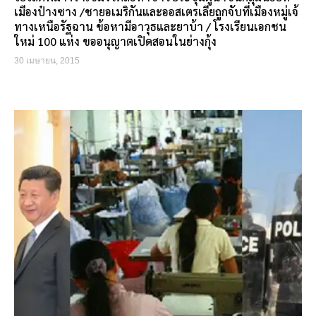
เมืองป๋างซาง /ชายอเมริกันและออสเตรเลียถูกจับที่เมืองหมู่เจ้
ทางเหนือรัฐฉาน ข้อหามีอาวุธและยาบ้า / โรงเรียนเอกชน
ใหม่ 100 แห่ง ขออนุญาตเปิดสอนในย่างกุ้ง
30 เมษายน, 2015