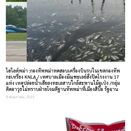
ไฮไลต์พม่า :กองทัพพม่าทดสอบเครื่องบินรบในเขตกองทัพ
กะเหรี่ยง KNLA / เทศบาลเมืองมัณฑะเลย์สั่งปิดโรงงาน 17
แห่ง เหตุปล่อยน้ำเสียลงทะเลสาบใกล้สะพานไม้อูเป่ง /กลุ่ม
ติดอาวุธไม่ทราบฝ่ายโจมตีฐานทัพพม่าที่เมืองสีป้อ รัฐฉาน
8 พฤษภาคม, 2015