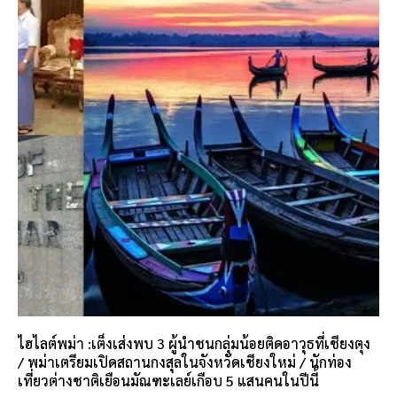
ไฮไลต์พม่า :เต็งเส่งพบ 3 ผู้นำชนกลุ่มน้อยติดอาวุธที่เชียงตุง
/ พม่าเตรียมเปิดสถานกงสุลในจังหวัดเชียงใหม่ / นักท่อง
เที่ยวต่างชาติเยือนมัณฑะเลย์เกือบ 5 แสนคนในปีนี้