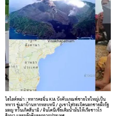
ไฮไลต์พม่า : ทหารคะฉิ่น KIA บังคับเกณฑ์ชายไทใหญ่เป็น
ทหาร ขู่เผาบ้านหากหลบหนี / ภูเขาไฟระเบิดนอกชายฝั่งรัฐ
มอญ หวั่นเกิดสึนามิ / อินโดนีเซียเติมน้ำมันให้เรือชาวโร
ฮิงญา และผลักดันออกจากประเทศ