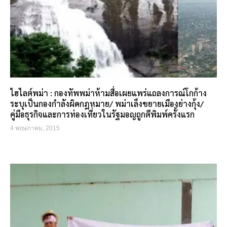
ไฮไลต์พม่า : กองทัพพม่าห้ามสื่อเผยแพร่แถลงการณ์โกก้าง
ระบุเป็นกองกำลังผิดกฎหมาย/ พม่าเล็งขยายเมืองย่างกุ้ง/
คู่มือธุรกิจและการท่องเที่ยวในรัฐมอญถูกตีพิมพ์ครั้งแรก
4 พฤษภาคม, 2015