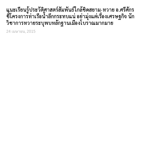
แนะเรียนรู้ประวัติศาสตร์สัมพันธ์ใกล้ชิดสยาม-ทวาย อ.ศรีศักร
ชี้โครงการท่าเรือน้ำลึกกระทบแน่ อย่ามุ่งแต่เรื่องเศรษฐกิจ นัก
วิชาการทวายระบุพบหลักฐานเมืองโบราณมากมาย
24 เมษายน, 2015