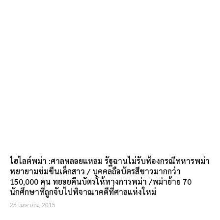
ไฮไลต์พม่า :ศาลหลอยแหลม รัฐฉานไม่รับฟ้องกรณีทหารพม่า
พยายามข่มขืนเด็กสาว / บุคคลถือบัตรสีขาวมากกว่า
150,000 คน ทยอยคืนบัตรให้ทางการพม่า /พม่าย้าย 70
นักศึกษาที่ถูกจับไปพิจาณาคดีที่ศาลแห่งใหม่
25 เมษายน, 2015