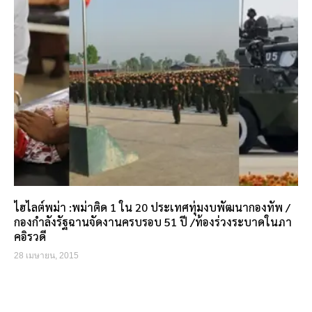
ไฮไลต์พม่า :พม่าติด 1 ใน 20 ประเทศทุ่มงบพัฒนากองทัพ /
กองกำลังรัฐฉานจัดงานครบรอบ 51 ปี /ท้องร่วงระบาดในภา
คอิรวดี
28 เมษายน, 2015