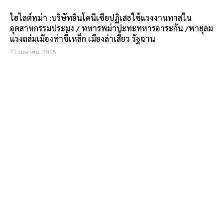
ไฮไลต์พม่า :บริษัทอินโดนีเซียปฏิเสธใช้แรงงานทาสใน
อุตสาหกรรมประมง / ทหารพม่าปะทะทหารอาระกัน /พายุลม
แรงถล่มเมืองท่าขี้เหล็ก เมืองล่าเสี้ยว รัฐฉาน
21 เมษายน, 2015