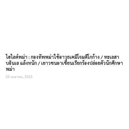
ไฮไลต์พม่า : กองทัพพม่าใช้อาวุธเคมีโจมตีโกก้าง / ทะเลสา
บอินเล แล้งหนัก / เยาวชนอาเซียนเรียกร้องปล่อยตัวนักศึกษา
พม่า
26 เมษายน, 2015