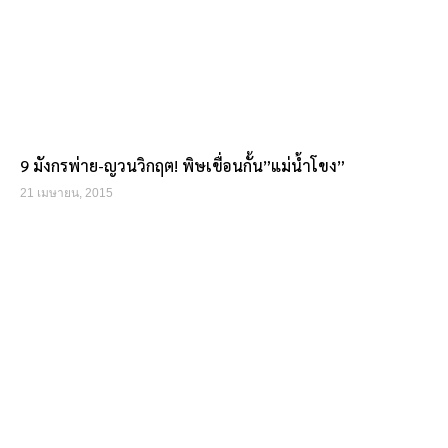
9 มังกรพ่าย-ญวนวิกฤต! พิษเขื่อนกั้น”แม่น้ำโขง”
21 เมษายน, 2015