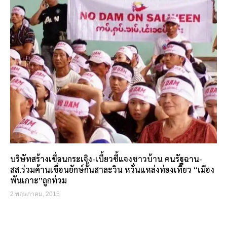
บริษัทสร้างเขื่อนกระเจิง-เบี้ยวชี้แจงชาวบ้าน คนรัฐฉาน-
สส.ร่วมค้านเขื่อนยักษ์กั้นสาละวิน หวั่นแหล่งท่องเที่ยว “เมือง
พันเกาะ”ถูกท่วม
2 พฤษภาคม, 2015