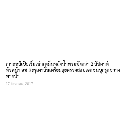
เกาะหลีเป๊ะเริ่มเน่าเหม็นหลังน้ำท่วมขังกว่า 2 สัปดาห์
หัวหน้า อช.ตะรุเตาลั่นเตรียมลุยตรวจสอบเอกชนบุกรุกขวาง
ทางน้ำ
17 สิงหาคม, 2017