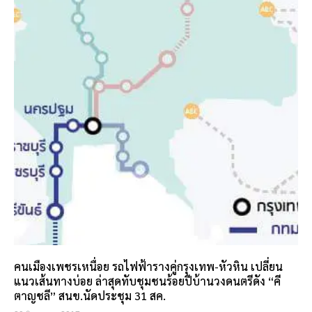
คนเมืองเพชรเหนื่อย รถไฟฟ้ารางคู่กรุงเทพ-หัวหิน เปลี่ยน
แนวเส้นทางบ่อย ล่าสุดทับชุมชนร้อยปีบ้านวงดนตรีดัง “คี
ตาญชลี” สนข.นัดประชุม 31 สค.