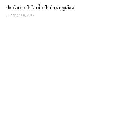
ปลาในป่า ป่าในน้ำ ป่าบ้านบุญเรือง
31 กรกฎาคม, 2017