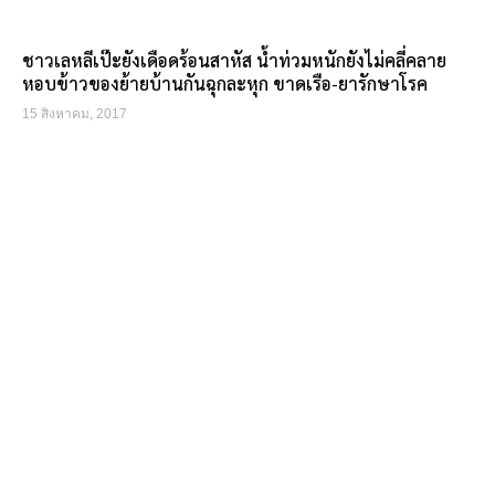
ชาวเลหลีเป๊ะยังเดือดร้อนสาหัส น้ำท่วมหนักยังไม่คลี่คลาย
หอบข้าวของย้ายบ้านกันฉุกละหุก ขาดเรือ-ยารักษาโรค
15 สิงหาคม, 2017