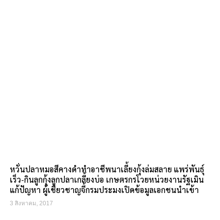
หวั่นปลาหมอสีคางดำทำอาชีพนาเลี้ยงกุ้งล่มสลาย แพร่พันธุ์
เร็ว-กินลูกกุ้งลูกปลาเกลี้ยงบ่อ เกษตรกรโวยหน่วยงานรัฐเมิน
แก้ปัญหา ผู้เชี่ยวชาญจี้กรมประมงเปิดข้อมูลเอกชนนำเข้า
3 สิงหาคม, 2017