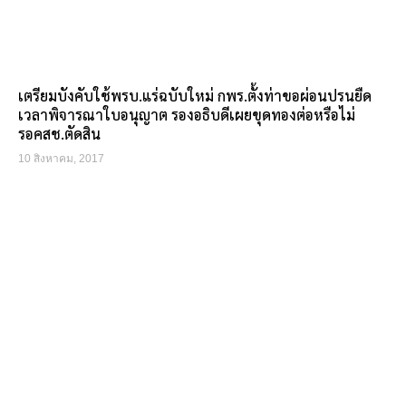
เตรียมบังคับใช้พรบ.แร่ฉบับใหม่ กพร.ตั้งท่าขอผ่อนปรนยืด
เวลาพิจารณาใบอนุญาต รองอธิบดีเผยขุดทองต่อหรือไม่
รอคสช.ตัดสิน
10 สิงหาคม, 2017