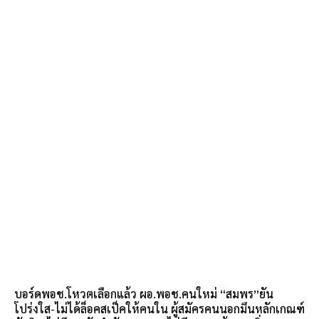
บอร์ดพอช.โหวตเลือกแล้ว ผอ.พอช.คนใหม่ “สมพร”ยัน
โปร่งใส-ไม่ได้ล็อคสเป็คให้คนใน ผู้สมัครคนนอกมึนหลักเกณฑ์