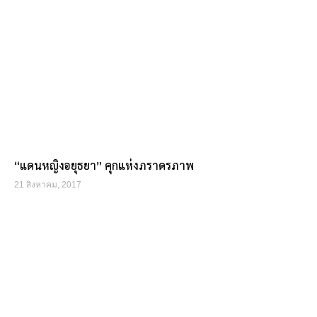
“แดนหญิงอยุธยา” คุกแห่งภราดรภาพ
21 สิงหาคม, 2017