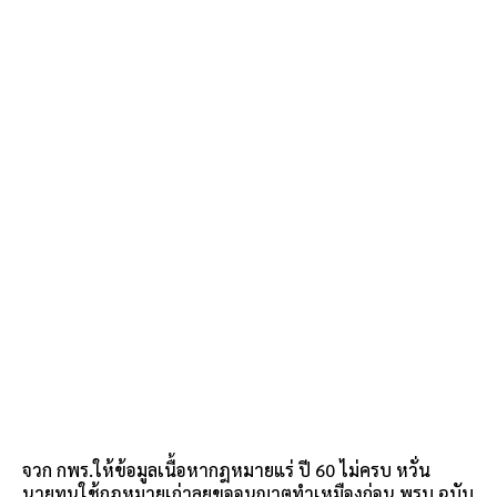
จวก กพร.ให้ข้อมูลเนื้อหากฎหมายแร่ ปี 60 ไม่ครบ หวั่น
นายทุนใช้กฎหมายเก่าลุยขออนุญาตทำเหมืองก่อน พรบ.ฉบับ