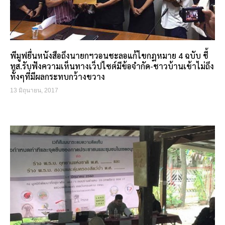
พีมูฟยื่นหนังสือถึงนายกฯวอนชะลอแก้ไขกฎหมาย 4 ฉบับ ชี้
ทส.รับฟังความเห็นทางเว็ปไซต์มีข้อจำกัด-ชาวบ้านเข้าไม่ถึง
ทั้งๆที่มีผลกระทบกว้างขวาง
13 มิถุนายน, 2017