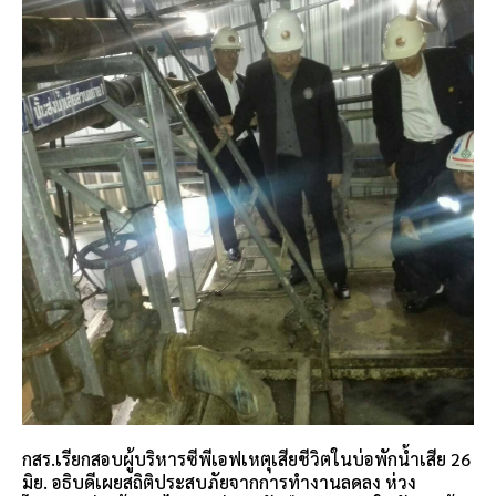
กสร.เรียกสอบผู้บริหารซีพีเอฟเหตุเสียชีวิตในบ่อพักน้ำเสีย 26
มิย. อธิบดีเผยสถิติประสบภัยจากการทำงานลดลง ห่วง