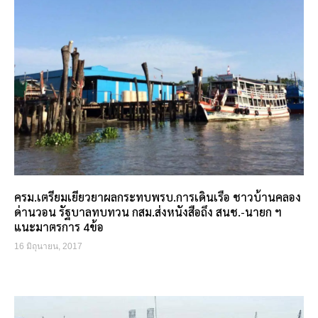
ครม.เตรียมเยียวยาผลกระทบพรบ.การเดินเรือ ชาวบ้านคลอง
ด่านวอน รัฐบาลทบทวน กสม.ส่งหนังสือถึง สนช.-นายก ฯ
แนะมาตรการ 4ข้อ
16 มิถุนายน, 2017