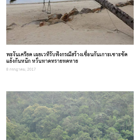
พะงันเครียด เผยเวทีรับฟังกรณีสร้างเขื่อนกันเกาะเซาะขัด
แย้งกันหนัก หวั่นหาดทรายหดหาย
8 กรกฎาคม, 2017