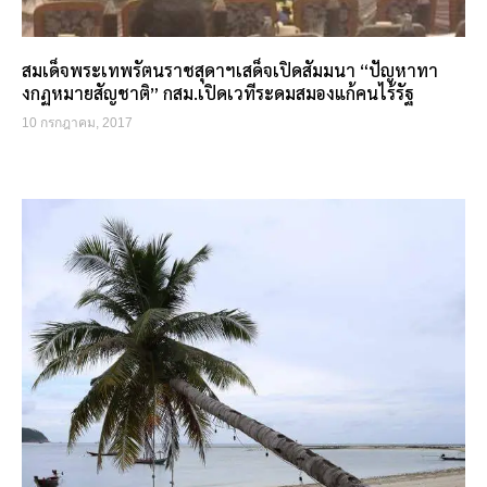
สมเด็จพระเทพรัตนราชสุดาฯเสด็จเปิดสัมมนา “ปัญหาทา
งกฏหมายสัญชาติ” กสม.เปิดเวทีระดมสมองแก้คนไร้รัฐ
10 กรกฎาคม, 2017