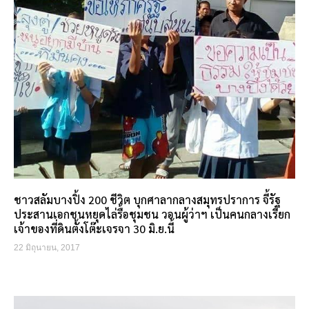
ชาวสลัมบางปิ้ง 200 ชีวิต บุกศาลากลางสมุทรปราการ จี้รัฐ
ประสานเอกชนหยุดไล่รื้อชุมชน วอนผู้ว่าฯ เป็นคนกลางเรียก
เจ้าของที่ดินตั้งโต๊ะเจรจา 30 มิ.ย.นี้
22 มิถุนายน, 2017