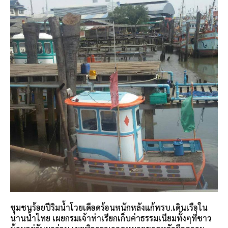
ชุมชนร้อยปีริมน้ำโวยเดือดร้อนหนักหลังแก้พรบ.เดินเรือใน
น่านน้ำไทย เผยกรมเจ้าท่าเรียกเก็บค่าธรรมเนียมทั้งๆที่ชาว