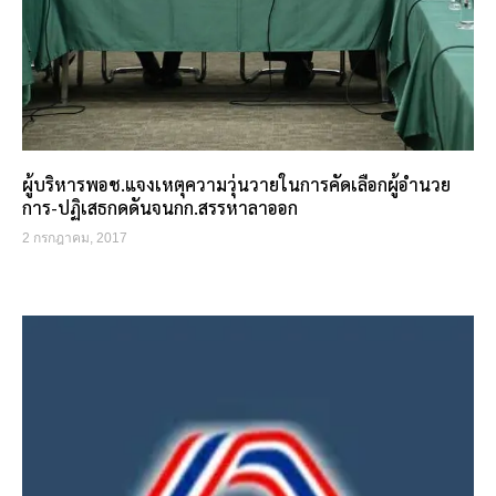
ผู้บริหารพอช.แจงเหตุความวุ่นวายในการคัดเลือกผู้อำนวย
การ-ปฏิเสธกดดันจนกก.สรรหาลาออก
2 กรกฎาคม, 2017