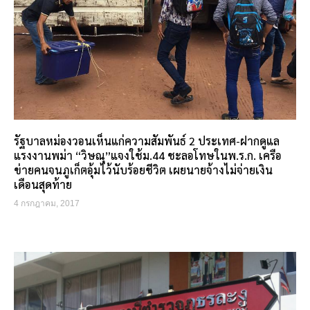
รัฐบาลหม่องวอนเห็นแก่ความสัมพันธ์ 2 ประเทศ-ฝากดูแล
แรงงานพม่า “วิษณุ”แจงใช้ม.44 ชะลอโทษในพ.ร.ก. เครือ
ข่ายคนจนภูเก็ตอุ้มไว้นับร้อยชีวิต เผยนายจ้างไม่จ่ายเงิน
เดือนสุดท้าย
4 กรกฎาคม, 2017