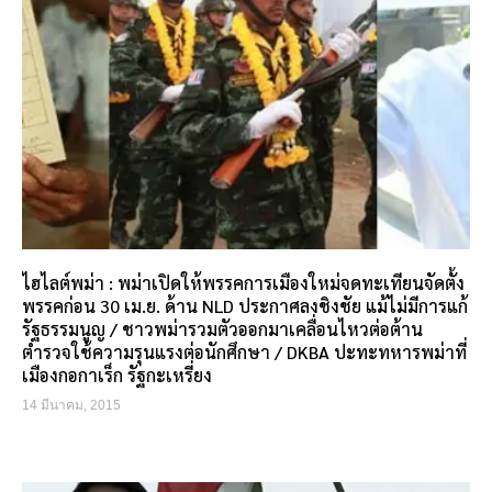
ฺไฮไลต์พม่า : พม่าเปิดให้พรรคการเมืองใหม่จดทะเทียนจัดตั้ง
พรรคก่อน 30 เม.ย. ด้าน NLD ประกาศลงชิงชัย แม้ไม่มีการแก้
รัฐธรรมนูญ / ชาวพม่ารวมตัวออกมาเคลื่อนไหวต่อต้าน
ตำรวจใช้ความรุนแรงต่อนักศึกษา / DKBA ปะทะทหารพม่าที่
เมืองกอกาเร็ก รัฐกะเหรี่ยง
14 มีนาคม, 2015