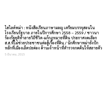
ไฮไลต์พม่า : หนังสือเรียนภาษามอญ เตรียมบรรจุสอนใน
โรงเรียนรัฐบาล ภายในปีการศึกษา 2558 – 2559 / ชาวนา
ร้องรัฐยุติทำลายวิถีชีวิต-แก้กฏหมายที่ดิน ประกาศงดเลือก
ส.ส.ที่ไม่ช่วยประชาชนต่อสู้เรื่องที่ดิน / นักศึกษาพม่ายังปัก
หลักที่เมืองเล็ตปะด่อง ด้านเจ้าหน้าที่ตำรวจกดดันให้สลายตัว
5 มีนาคม, 2015