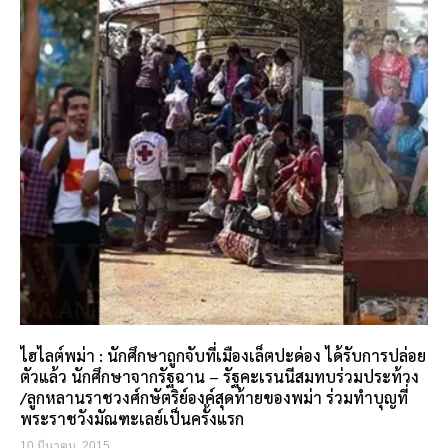
ไฮไลต์พม่า : นักศึกษาถูกจับที่เมืองเล็ตปะด่อง ได้รับการปล่อย
ตัวแล้ว นักศึกษาจากรัฐฉาน – รัฐคะเรนนีสมทบร่วมประท้วง
/ลูกหลานราชวงศ์กษัตริย์องค์สุดท้ายของพม่า ร่วมทำบุญที่
พระราชวังมัณฑะเลย์เป็นครั้งแรก
10 มีนาคม, 2015