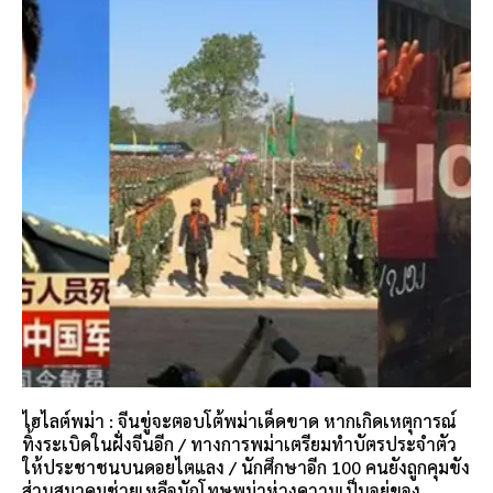
ไฮไลต์พม่า : จีนขู่จะตอบโต้พม่าเด็ดขาด หากเกิดเหตุการณ์
ทิ้งระเบิดในฝั่งจีนอีก / ทางการพม่าเตรียมทำบัตรประจำตัว
ให้ประชาชนบนดอยไตแลง / นักศึกษาอีก 100 คนยังถูกคุมขัง
ส่วนสมาคมช่วยเหลือนักโทษพม่าห่วงความเป็นอยู่ของ