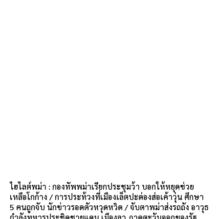
ไฮไลต์พม่า : กองทัพพม่าเรียกประชุมว้า บอกให้หยุดช่วย
เหลือโกก้าง / การประท้วงที่เมืองเล็ตปะด่องส่อเค้าวุ่น ศึกษา
5 คนถูกจับ นักข่าวรอดตัวหวุดหวิด / จับตาพม่าส่งรถถัง อาวุธ
กำลังทหารประชิดชายแดน เมืองลา ภาคตะวันออกของรัฐ