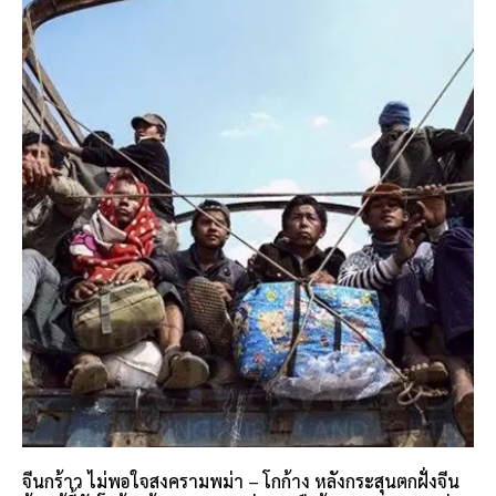
จีนกร้าว ไม่พอใจสงครามพม่า – โกก้าง หลังกระสุนตกฝั่งจีน