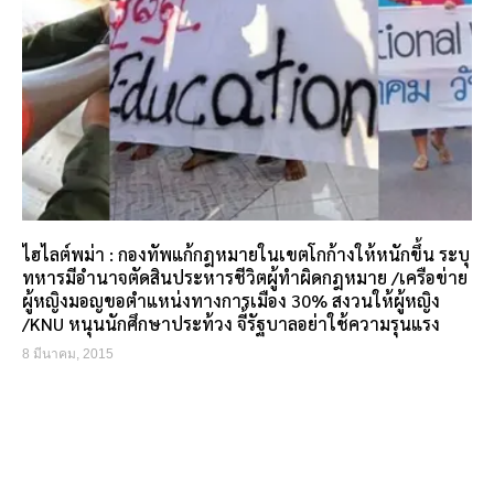
ไฮไลต์พม่า : กองทัพแก้กฎหมายในเขตโกก้างให้หนักขึ้น ระบุ
ทหารมีอำนาจตัดสินประหารชีวิตผู้ทำผิดกฎหมาย /เครือข่าย
ผู้หญิงมอญขอตำแหน่งทางการเมือง 30% สงวนให้ผู้หญิง
/KNU หนุนนักศึกษาประท้วง จี้รัฐบาลอย่าใช้ความรุนแรง
8 มีนาคม, 2015