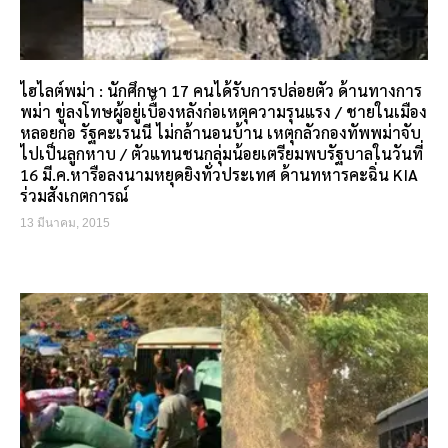
ไฮไลต์พม่า : นักศึกษา 17 คนได้รับการปล่อยตัว ด้านทางการ
พม่า ขู่ลงโทษผู้อยู่เบื้องหลังก่อเหตุความรุนแรง / ชายในเมือง
หลอยก่อ รัฐคะเรนนี ไม่กล้านอนบ้าน เหตุกลัวกองทัพพม่าจับ
ไปเป็นลูกหาบ / ตัวแทนชนกลุ่มน้อยเตรียมพบรัฐบาลในวันที่
16 มี.ค.หารือลงนามหยุดยิงทั่วประเทศ ด้านทหารคะฉิ่น KIA
ร่วมสังเกตการณ์
13 มีนาคม, 2015