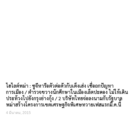
ไฮไลต์พม่า : ซูจีหารือตัวต่อตัวกับเต็งเส่ง เชื่อถกปัญหา
การเมือง / ตำรวจขวางนักศึกษาในเมืองเล็ตปะดอง ไม่ให้เดิน
ประท้วงไปยังกรุงย่างกุ้ง / 2 บริษัทไทยจ่อลงนามกับรัฐบาล
พม่าสร้างโครงการเขตเศรษฐกิจพิเศษทวายเฟสแรกมี.ค.นี้
4 มีนาคม, 2015