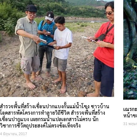
สำรวจพื้นที่สร้างเขื่อนปากแบงกั้นแม่น้ำโขง ชาวบ้าน
เณรกะเ
โอดสารพัดโครงการทำลายวิถีชีวิต สำรวจพื้นที่สร้าง
หน้าข
เขื่อนปากแบง เผยกรมน้ำแปลเอกสารไม่ครบ นัก
31 พฤษ
วิชาการชี้วัตถุประสงค์ไม่ตรงข้อเท็จจริง
4 มิถุนายน, 2017