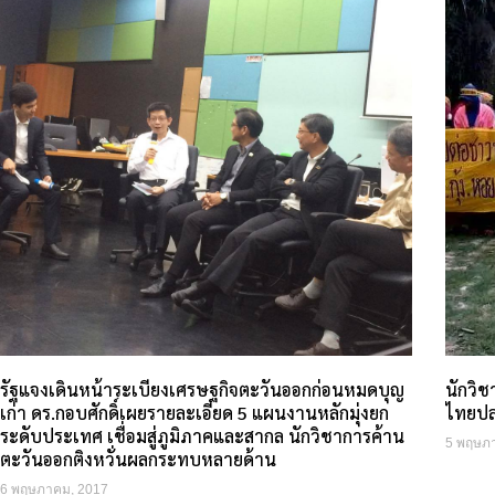
รัฐแจงเดินหน้าระเบียงเศรษฐกิจตะวันออกก่อนหมดบุญ
นักวิช
เก่า ดร.กอบศักดิ์เผยรายละเอียด 5 แผนงานหลักมุ่งยก
ไทยปล
ระดับประเทศ เชื่อมสู่ภูมิภาคและสากล นักวิชาการค้าน
5 พฤษภ
ตะวันออกติงหวั่นผลกระทบหลายด้าน
6 พฤษภาคม, 2017