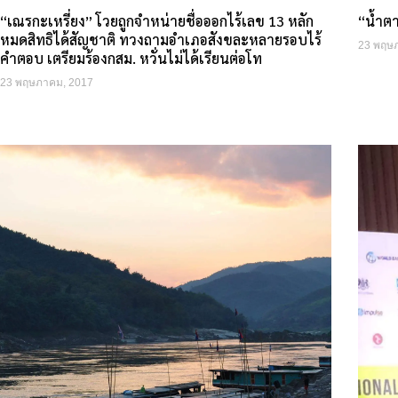
“เณรกะเหรี่ยง” โวยถูกจำหน่ายชื่อออกไร้เลข 13 หลัก
“น้ำตา
หมดสิทธิได้สัญชาติ ทวงถามอำเภอสังขละหลายรอบไร้
23 พฤษ
คำตอบ เตรียมร้องกสม. หวั่นไม่ได้เรียนต่อโท
23 พฤษภาคม, 2017