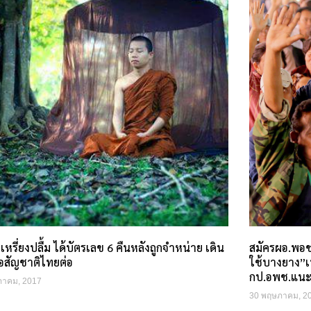
หรี่ยงปลื้ม ได้บัตรเลข 6 คืนหลังถูกจำหน่าย เดิน
สมัครผอ.พอช
อสัญชาติไทยต่อ
ใช้บางยาง”เ
กป.อพช.แน
ภาคม, 2017
30 พฤษภาคม, 2