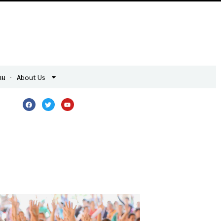
าม
About Us