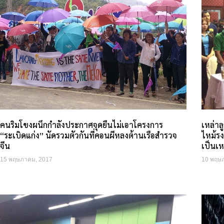
คนริมโขงผนึกกำลังประกาศจุดยืนไม่เอาโครงการ
เหล่าล
“ระเบิดแก่ง” นัดรวมตัวกันที่คอนผีหลงต้านเรือสำรวจ
ไหม้รง
จีน
เป็นเห
15 พฤษภาคม, 2017
10 พฤษ