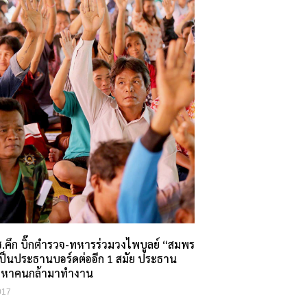
.คึก บิ๊กตำรวจ-ทหารร่วมวงไพบูลย์ “สมพร
ป็นประธานบอร์ดต่ออีก 1 สมัย ประธาน
ะหาคนกล้ามาทำงาน
017