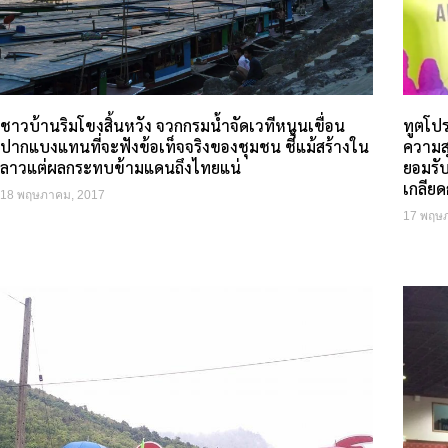
ชาวบ้านริมโขงสิ้นหวัง จวกกรมน้ำจัดเวทีหนุนเขื่อน
ทูตโปร
ปากแบงแทนที่จะฟังข้อเท็จจริงของชุมชน ชี้แม้สร้างใน
ความส
ลาวแต่ผลกระทบข้ามแดนถึงไทยแน่
ยอมรั
เกลียด
18 พฤษภาคม, 2017
17 พฤษ