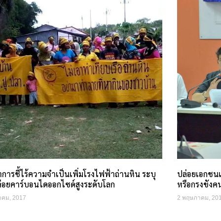
าการชี้ไร้ความจำเป็นเพิ่มโรงไฟฟ้าถ่านหิน ระบุ
ปล่อยเอกชนเช
่อยคาร์บอนไดออกไซด์สูงระดับโลก
หรือกรงขังค
าคม, 2017
2 พฤษภาคม, 20