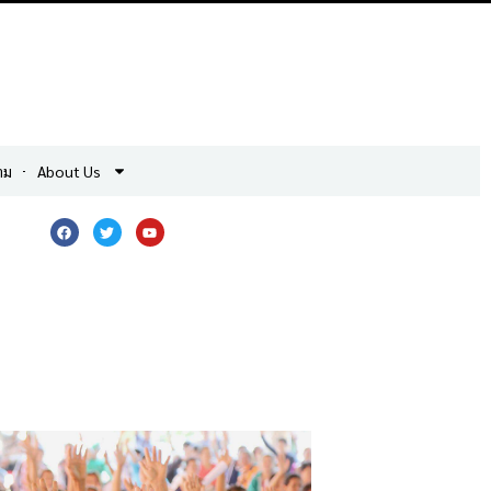
าม
About Us