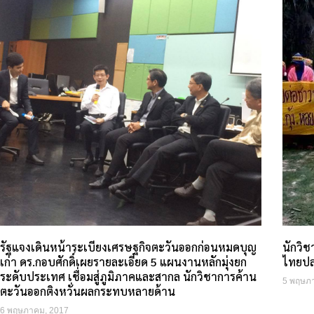
รัฐแจงเดินหน้าระเบียงเศรษฐกิจตะวันออกก่อนหมดบุญ
นักวิช
เก่า ดร.กอบศักดิ์เผยรายละเอียด 5 แผนงานหลักมุ่งยก
ไทยปล
ระดับประเทศ เชื่อมสู่ภูมิภาคและสากล นักวิชาการค้าน
5 พฤษภ
ตะวันออกติงหวั่นผลกระทบหลายด้าน
6 พฤษภาคม, 2017