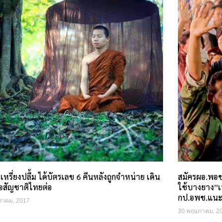
หรี่ยงปลื้ม ได้บัตรเลข 6 คืนหลังถูกจำหน่าย เดิน
สมัครผอ.พอช
อสัญชาติไทยต่อ
ใช้บางยาง”เ
กป.อพช.แน
ภาคม, 2017
30 พฤษภาคม, 2