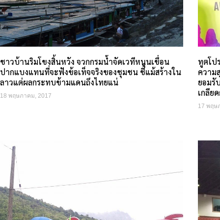
ชาวบ้านริมโขงสิ้นหวัง จวกกรมน้ำจัดเวทีหนุนเขื่อน
ทูตโปร
ปากแบงแทนที่จะฟังข้อเท็จจริงของชุมชน ชี้แม้สร้างใน
ความส
ลาวแต่ผลกระทบข้ามแดนถึงไทยแน่
ยอมรั
เกลียด
18 พฤษภาคม, 2017
17 พฤษ