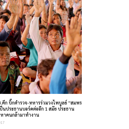
.คึก บิ๊กตำรวจ-ทหารร่วมวงไพบูลย์ “สมพร
ป็นประธานบอร์ดต่ออีก 1 สมัย ประธาน
ะหาคนกล้ามาทำงาน
017