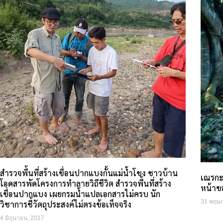
สำรวจพื้นที่สร้างเขื่อนปากแบงกั้นแม่น้ำโขง ชาวบ้าน
เณรกะเ
โอดสารพัดโครงการทำลายวิถีชีวิต สำรวจพื้นที่สร้าง
หน้าข
เขื่อนปากแบง เผยกรมน้ำแปลเอกสารไม่ครบ นัก
31 พฤษ
วิชาการชี้วัตถุประสงค์ไม่ตรงข้อเท็จจริง
4 มิถุนายน, 2017