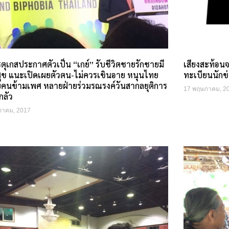
ตุเกสประกาศตัวเป็น “เกย์” รับชีวิตชายรักชายมี
เสียงสะท้อนจ
ุข แนะเปิดเผยตัวตน-ไม่ควรเขินอาย หนุนไทย
ทะเบียนนักข
บคนข้ามเพศ หลายฝ่ายร่วมรณรงค์วันสากลยุติการ
17 พฤษภาคม, 2
กลัว
ภาคม, 2017