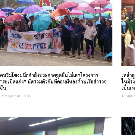
คนริมโขงผนึกกำลังประกาศจุดยืนไม่เอาโครงการ
เหล่าล
“ระเบิดแก่ง” นัดรวมตัวกันที่คอนผีหลงต้านเรือสำรวจ
ไหม้รง
จีน
เป็นเห
15 พฤษภาคม, 2017
10 พฤษ