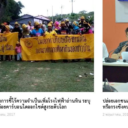
าการชี้ไร้ความจำเป็นเพิ่มโรงไฟฟ้าถ่านหิน ระบุ
ปล่อยเอกชนเช
่อยคาร์บอนไดออกไซด์สูงระดับโลก
หรือกรงขังค
าคม, 2017
2 พฤษภาคม, 20