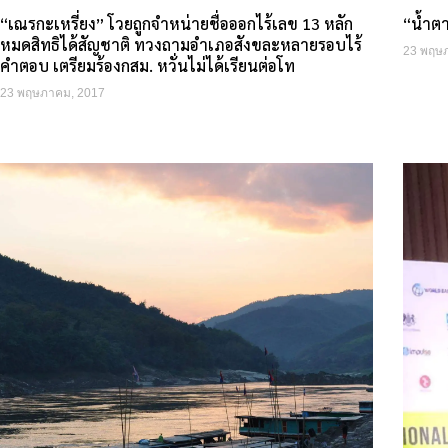
“เณรกะเหรี่ยง” โวยถูกจำหน่ายชื่อออกไร้เลข 13 หลัก
“น้ำตา
หมดสิทธิได้สัญชาติ ทวงถามอำเภอสังขละหลายรอบไร้
23 พฤษ
คำตอบ เตรียมร้องกสม. หวั่นไม่ได้เรียนต่อโท
23 พฤษภาคม, 2017