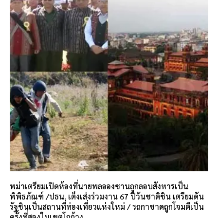
พม่าเตรียมเปิดห้องที่นายพลอองซานถูกลอบสังหารเป็น
พิพิธภัณฑ์ /ปธน. เต็งเส่งร่วมงาน 67 ปีวันชาติชิน เตรียมดัน
รัฐชินเป็นสถานที่ท่องเที่ยวแห่งใหม่ / รถกาชาดถูกโจมตีเป็น
ครั้งที่สองในเขตโกก้าง