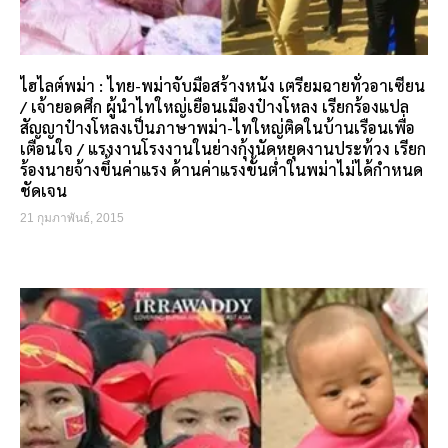
ไฮไลต์พม่า : ไทย-พม่าจับมือสร้างหนัง เตรียมฉายทั่วอาเซียน
/ เจ้ายอดศึก ผู้นำไทใหญ่เยือนเมืองป๋างโหลง เรียกร้องแปล
สัญญาป๋างโหลงเป็นภาษาพม่า-ไทใหญ่ติดในบ้านเรือนเพื่อ
เตือนใจ / แรงงานโรงงานในย่างกุ้งนัดหยุดงานประท้วง เรียก
ร้องนายจ้างขึ้นค่าแรง ด้านค่าแรงขั้นต่ำในพม่าไม่ได้กำหนด
ชัดเจน
21 กุมภาพันธ์, 2015