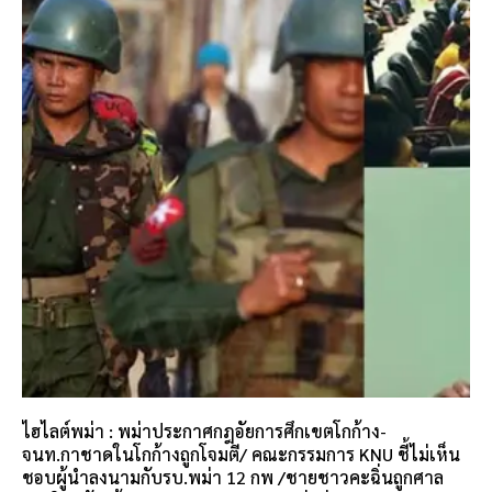
ไฮไลต์พม่า : พม่าประกาศกฎอัยการศึกเขตโกก้าง-
จนท.กาชาดในโกก้างถูกโจมตี/ คณะกรรมการ KNU ชี้ไม่เห็น
ชอบผู้นำลงนามกับรบ.พม่า 12 กพ /ชายชาวคะฉิ่นถูกศาล