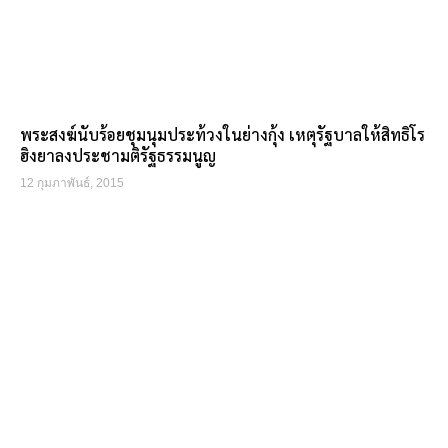
พระสงฆ์นับร้อยชุมนุมประท้วงในย่างกุ้ง เหตุรัฐบาลให้สิทธิโร
ฮิงยาลงประชามติรัฐธรรมนูญ
12 กุมภาพันธ์, 2015