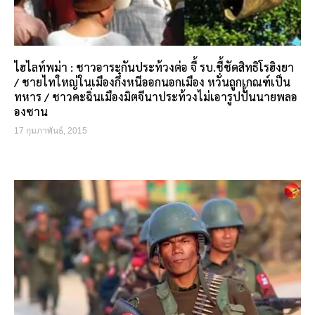
ไฮไลท์พม่า : ชาวอาระกันประท้วงต่อ จี้ รบ.ชี้ชัดสิทธิโรฮิงยา
/ ชายไทใหญ่ในเมืองกึ๋งหนีออกนอกเมือง หวั่นถูกเกณฑ์เป็น
ทหาร / ชาวคะฉิ่นเมืองมิตจีนาประท้วงไม่เอารูปปั้นนายพลอ
องซาน
17 กุมภาพันธ์, 2015