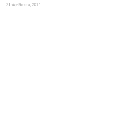
21 พฤศจิกายน, 2014