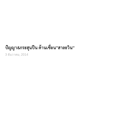
ปัญญา&กระสุนปืน ต้านเขื่อน”สาละวิน”
3 ธันวาคม, 2014