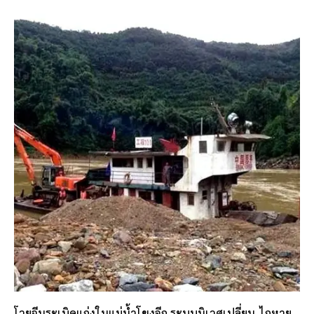
โวยจีนระเบิดแก่งในแม่น้ำโขงอีก ระบบนิเวศเปลี่ยน-ไกหาย-