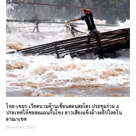
ไทย-เขมร-เวียดนามค้านเขื่อนดอนสะโฮง ประชุมร่วม 4
ประเทศให้ชะลอแผนกั้นโขง ลาวเสียงแข็งอ้างอธิปไตยใน
อาณาเขต
28 มกราคม, 2015