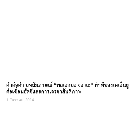
คำต่อคำ บทสัมภาษณ์ “พลเอกบอ จ่อ แฮ” ท่าทีของเคเอ็นยู
ต่อเขื่อนฮัตจีและการเจรจาสันติภาพ
1 ธันวาคม, 2014