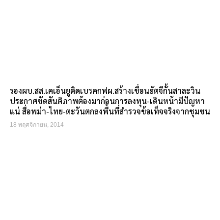
รองผบ.สส.เคเอ็นยูติดเบรคกฟผ.สร้างเขื่อนฮัตจีกั้นสาละวิน
ประกาศชัดสันติภาพต้องมาก่อนการลงทุน-เดินหน้ามีปัญหา
แน่ สื่อพม่า-ไทย-ตะวันตกลงพื้นที่สำรวจข้อเท็จจริงจากชุมชน
18 พฤศจิกายน, 2014