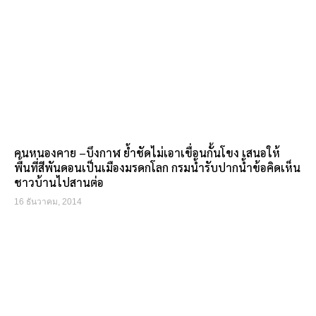
คนหนองคาย –บึงกาฬ ย้ำชัดไม่เอาเขื่อนกั้นโขง เสนอให้
พื้นที่สีพันดอนเป็นเมืองมรดกโลก กรมน้ำรับปากน้ำข้อคิดเห็น
ชาวบ้านไปสานต่อ
16 ธันวาคม, 2014