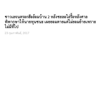
ชาวเลจนตรอกฮือล้อมบ้าน 2 หลังชะลอไล่รื้อหลังศาล
พิพากษาให้นายทุนชนะ เผยยอมตายแต่ไม่ยอมย้ายเพราะ
ไม่มีที่ไป
23 กุมภาพันธ์, 2017