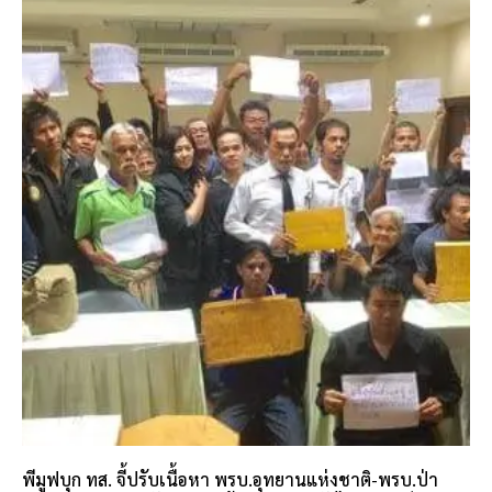
พีมูฟบุก ทส. จี้ปรับเนื้อหา พรบ.อุทยานแห่งชาติ-พรบ.ป่า