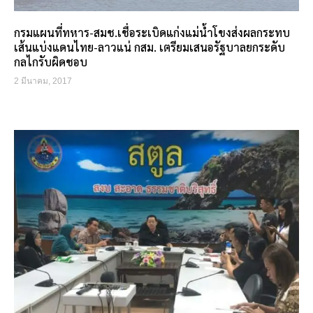
กรมแผนที่ทหาร-สมช.เชื่อระเบิดแก่งแม่น้ำโขงส่งผลกระทบ
เส้นแบ่งแดนไทย-ลาวแน่ กสม. เตรียมเสนอรัฐบาลยกระดับ
กลไกรับผิดชอบ
2 มีนาคม, 2017