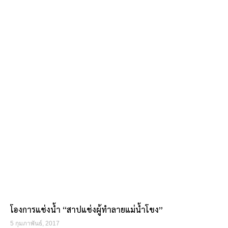
โองการแช่งน้ำ “สาปแช่งผู้ทำลายแม่น้ำโขง”
5 กุมภาพันธ์, 2017