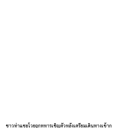
ชาวท่าแซะโวยถูกทหารเชิญตัวหลังเตรียมเดินทางเข้าก