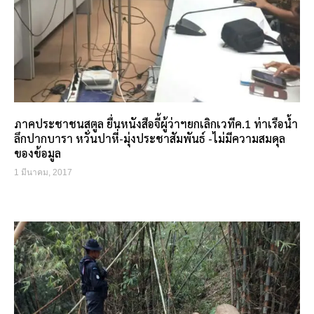
ภาคประชาชนสตูล ยื่นหนังสือจี้ผู้ว่าฯยกเลิกเวทีค.1 ท่าเรือน้ำ
ลึกปากบารา หวั่นปาหี่-มุ่งประชาสัมพันธ์ -ไม่มีความสมดุล
ของข้อมูล
1 มีนาคม, 2017