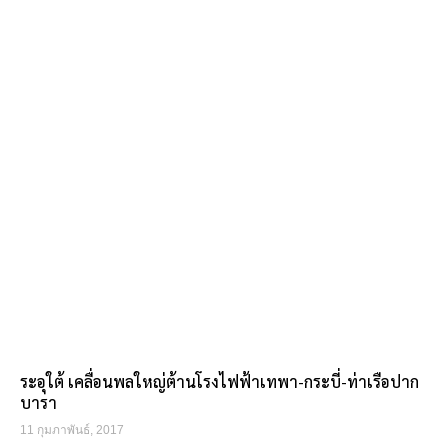
ระอุใต้ เคลื่อนพลใหญ่ต้านโรงไฟฟ้าเทพา-กระบี่-ท่าเรือปาก
บารา
11 กุมภาพันธ์, 2017