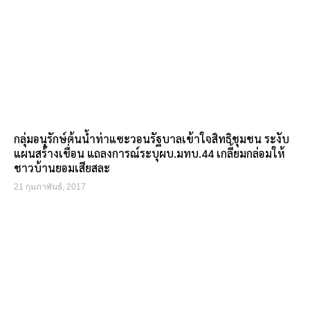
กลุ่มอนุรักษ์ต้นน้ำท่าแซะวอนรัฐบาลเข้าใจสิทธิชุมชน ระงับ
แผนสร้างเขื่อน แถลงการณ์ระบุผบ.มทบ.44 เกลี้ยมกล่อมให้
ชาวบ้านยอมเสียสละ
21 กุมภาพันธ์, 2017