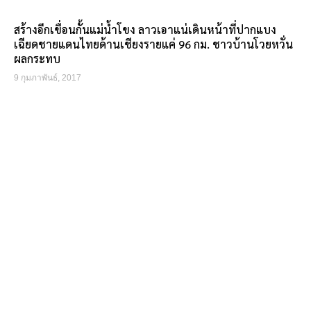
สร้างอีกเขื่อนกั้นแม่น้ำโขง ลาวเอาแน่เดินหน้าที่ปากแบง
เฉียดชายแดนไทยด้านเชียงรายแค่ 96 กม. ชาวบ้านโวยหวั่น
ผลกระทบ
9 กุมภาพันธ์, 2017