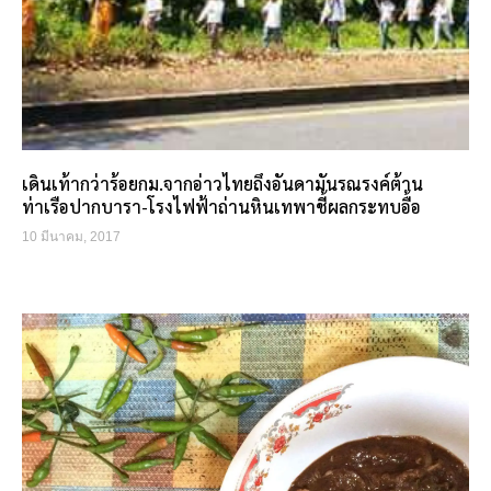
เดินเท้ากว่าร้อยกม.จากอ่าวไทยถึงอันดามันรณรงค์ต้าน
ท่าเรือปากบารา-โรงไฟฟ้าถ่านหินเทพาชี้ผลกระทบอื้อ
10 มีนาคม, 2017