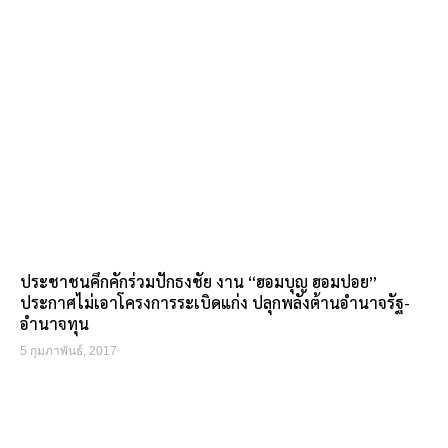
ประชาชนคึกคักร่วมปักธงชัย งาน “ฮอมบุญ ฮอมปอย”
ประกาศไม่เอาโครงการระเบิดแก่ง ปลุกพลังต้านอำนาจรัฐ-
อำนาจทุน
5 กุมภาพันธ์, 2017