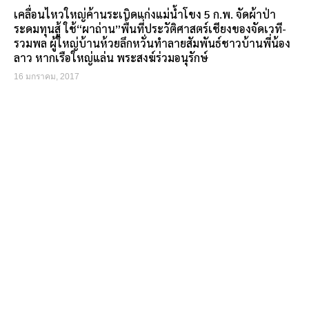
เคลื่อนไหวใหญ่ค้านระเบิดแก่งแม่น้ำโขง 5 ก.พ. จัดผ้าป่า
ระดมทุนสู้ ใช้“ผาถ่าน”พื้นที่ประวัติศาสตร์เชียงของจัดเวที-
รวมพล ผู้ใหญ่บ้านห้วยลึกหวั่นทำลายสัมพันธ์ชาวบ้านพี่น้อง
ลาว หากเรือใหญ่แล่น พระสงฆ์ร่วมอนุรักษ์
16 มกราคม, 2017