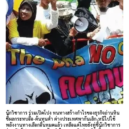
นักวิชาการ ร่วมเปิดโปง หนทางสร้างกำไรของธุรกิจถ่านหิน
ชี้ผลกระทบอื้อ-ต้นทุนต่ำ ต่างประเทศพากันเลิก-หนีไปใช้
พลังงานทางเลือกอื่นหมดแล้ว เหลือแต่ไทยยังทู่ซี้นักวิชาการ