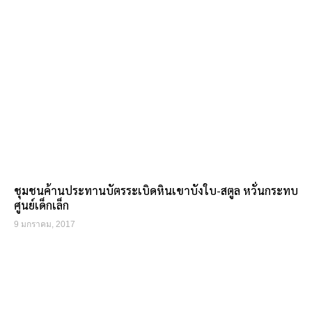
ชุมชนค้านประทานบัตรระเบิดหินเขาบังใบ-สตูล หวั่นกระทบ
ศูนย์เด็กเล็ก
9 มกราคม, 2017