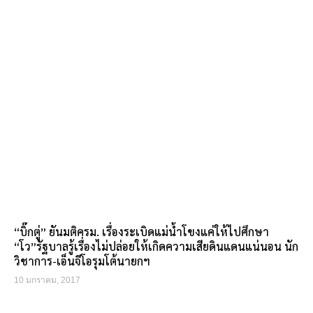
“บิ๊กตู่” ยันมติครม. เรื่องระเบิดแม่น้ำโขงแค่ให้ไปศึกษา
“โว”รัฐบาลรู้เรื่องไม่ปล่อยให้เกิดความเสียดินแดนแน่นอน นัก
วิชาการ-เอ็นจีโอรุมโต้นายกฯ
10 มกราคม, 2017