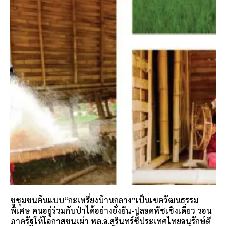
ชูชุมชนต้นแบบ“กะเหรี่ยงบ้านกลาง”เป็นเขตวัฒนธรรม
พิเศษ คนอยู่ร่วมกับป่าได้อย่างยั่งยืน-ปลอดพืชเชิงเดี่ยว วอน
ภาครัฐให้โอกาสชนเผ่า พล.อ.สุรินทร์ชี้ประเทศไทยอนุรักษ์ดี