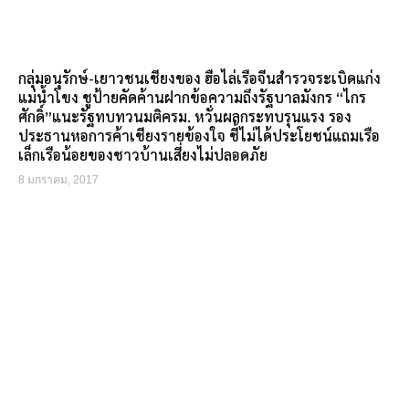
กลุ่มอนุรักษ์-เยาวชนเชียงของ ฮือไล่เรือจีนสำรวจระเบิดแก่ง
แม่น้ำโขง ชูป้ายคัดค้านฝากข้อความถึงรัฐบาลมังกร “ไกร
ศักดิ์”แนะรัฐทบทวนมติครม. หวั่นผลกระทบรุนแรง รอง
ประธานหอการค้าเชียงรายข้องใจ ชี้ไม่ได้ประโยชน์แถมเรือ
เล็กเรือน้อยของชาวบ้านเสี่ยงไม่ปลอดภัย
8 มกราคม, 2017