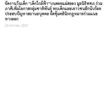
จัดงานวันเด็ก “เด็กใกล้ฟ้า”บนดอยแม่สลอง มูลนิธิพชภ.ร่วม
ภาคีเพิ่มโอกาสกลุ่มชาติพันธุ์ พบเด็กและเยาวชนอีกนับร้อย
ประสบปัญหาสถานะบุคคล จัดซุ้มคลินิกกฎหมายร่วมแนะ
ทางออก
10 มกราคม, 2017