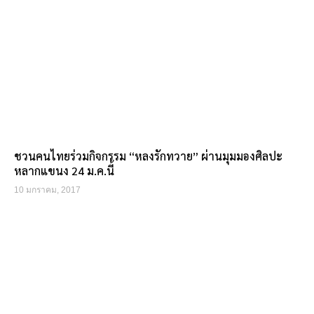
ชวนคนไทยร่วมกิจกรรม “หลงรักทวาย” ผ่านมุมมองศิลปะ
หลากแขนง 24 ม.ค.นี้
10 มกราคม, 2017