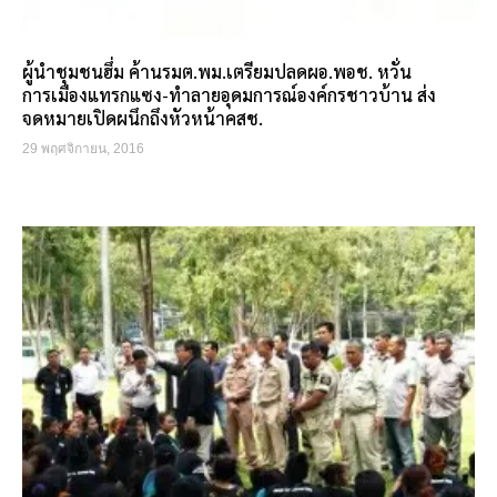
ผู้นำชุมชนฮึ่ม ค้านรมต.พม.เตรียมปลดผอ.พอช. หวั่น
การเมืองแทรกแซง-ทำลายอุดมการณ์องค์กรชาวบ้าน ส่ง
จดหมายเปิดผนึกถึงหัวหน้าคสช.
29 พฤศจิกายน, 2016