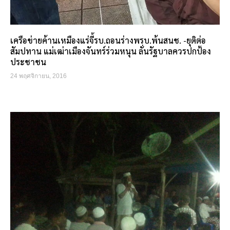
เครือข่ายค้านเหมืองแร่จี้รบ.ถอนร่างพรบ.พ้นสนช. -ยุติต่อ
สัมปทาน แม่เฒ่าเมืองจันทร์ร่วมหนุน ลั่นรัฐบาลควรปกป้อง
ประชาชน
24 พฤศจิกายน, 2016