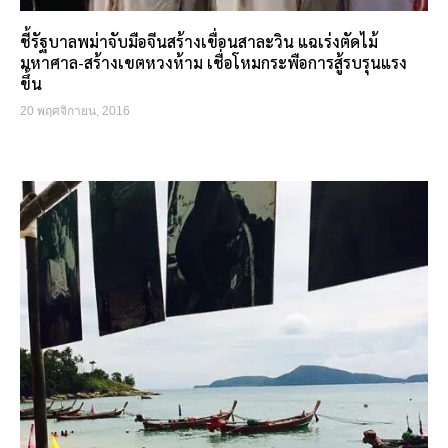
ชี้รัฐบาลพม่าจับมือจีนสร้างเขื่อนสาละวิน แฉเร่งตัดไม้
มหาศาล-สร้างเขตหวงห้าม เชื่อโหมกระพือการสู้รบรุนแรง
ขึ้น
20 พฤศจิกายน, 2016