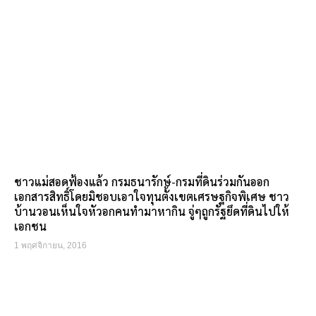
ชาวแม่สอดฟ้องแล้ว กรมธนารักษ์-กรมที่ดินร่วมกันออก
เอกสารสิทธิ์โดยมิชอบเอาใจทุนตั้งเขตเศรษฐกิจพิเศษ ชาว
บ้านวอนเห็นใจหัวอกคนทำมาหากิน จู่ๆถูกรัฐยึดที่ดินไปให้
เอกชน
1 พฤศจิกายน, 2016