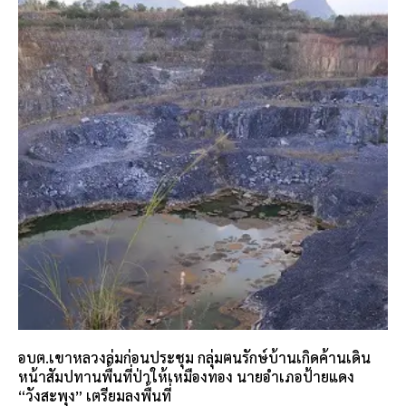
อบต.เขาหลวงล่มก่อนประชุม กลุ่มฅนรักษ์บ้านเกิดค้านเดิน
หน้าสัมปทานพื้นที่ป่าให้เหมืองทอง นายอำเภอป้ายแดง
“วังสะพุง” เตรียมลงพื้นที่