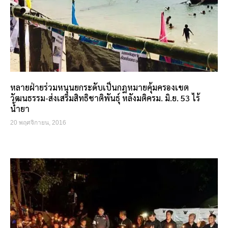
หลายฝ่ายร่วมหนุนยกระดับเป็นกฎหมายคุ้มครองเขต
วัฒนธรรม-ส่งเสริมสิทธิชาติพันธุ์ หลังมติครม. มิ.ย. 53 ไร้
น้ำยา
20 พฤศจิกายน, 2016