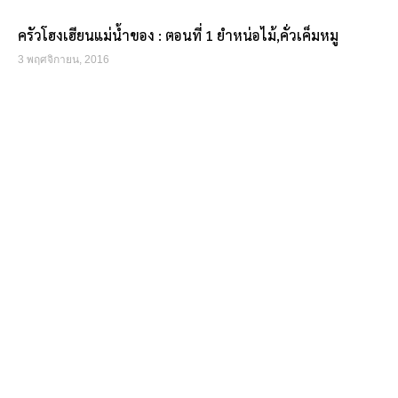
ครัวโฮงเฮียนแม่น้ำของ : ตอนที่ 1 ยำหน่อไม้,คั่วเค็มหมู
3 พฤศจิกายน, 2016