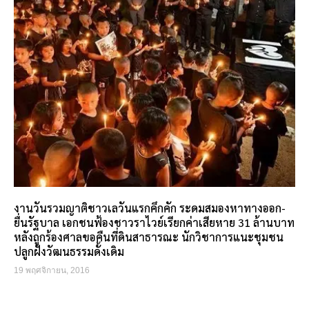
งานวันรวมญาติชาวเลวันแรกคึกคัก ระดมสมองหาทางออก-
ยื่นรัฐบาล เอกชนฟ้องชาวราไวย์เรียกค่าเสียหาย 31 ล้านบาท
หลังถูกร้องศาลขอคืนที่ดินสาธารณะ นักวิชาการแนะชุมชน
ปลูกฝังวัฒนธรรมดั้งเดิม
19 พฤศจิกายน, 2016