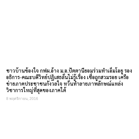
ชาวบ้านข้องใจ กฟผ.อ้าง ม.อ.ปัตตานียอมร่วมทำเอ็มโอยู รอง
อธิการ-คณะบดีวิทย์ปฎิเสธลั่นไม่รู้เรื่อง เชื่อถูกสวมรอย เครือ
ข่ายภาคประชาชนกังวลใจ หวั่นทำลายภาพลักษณ์แหล่ง
วิชาการใหญ่ที่สุดของภาคใต้
8 พฤศจิกายน, 2016