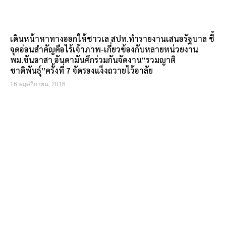
เดินหน้าหาทางออกให้ชาวเล สปท.ทำรายงานเสนอรัฐบาล ชี้
จุดอ่อนสำคัญคือไร้เจ้าภาพ-เกี่ยวข้องกับหลายหน่วยงาน
พม.ขันอาสา อันดามันคึกร่วมกันจัดงาน“รวมญาติ
ชาติพันธุ์”ครั้งที่ 7 จัดรองแง็งถวายไว้อาลัย
16 พฤศจิกายน, 2016