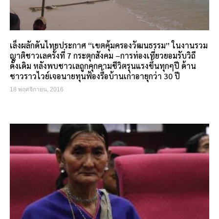
เล็งผลักดันไทยประกาศ “เขตคุ้มครองวัฒนธรรม” ในงานรวม
ญาติชาวเลครั้งที่ 7 กระตุกสังคม –การท่องเที่ยวยอมรับวิถี
ดั้งเดิม หลังพบชาวเลถูกคุกคามชีวิตรุนแรงขึ้นทุกๆปี ด้าน
ชาวราวไวย์เจอนายทุนฟ้องรื้อบ้านเก่าอายุกว่า 30 ปี
18 พฤศจิกายน, 2016