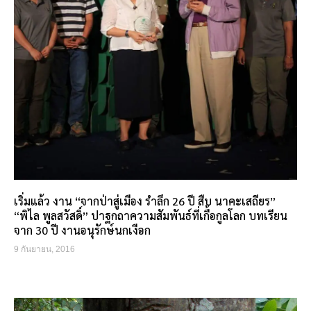
เริ่มแล้ว งาน “จากป่าสู่เมือง รำลึก 26 ปี สืบ นาคะเสถียร”
“พิไล พูลสวัสดิ์” ปาฐกถาความสัมพันธ์ที่เกื้อกูลโลก บทเรียน
จาก 30 ปี งานอนุรักษ์นกเงือก
9 กันยายน, 2016