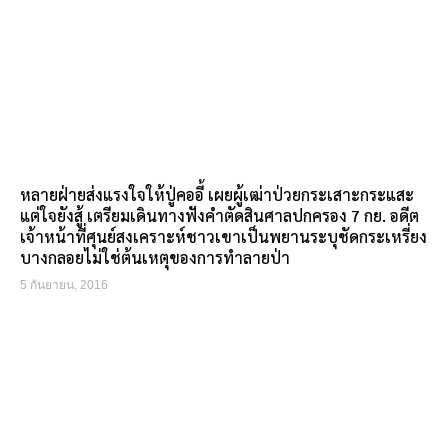
หลายฝ่ายส่งแรงใจให้ปู่คออี้ เผยผู้เฒ่าป่วยกระเสาะกระแสะ
แต่ใจยังสู้ เตรียมเดินทางฟังคำตัดสินศาลปกครอง 7 กย. อดีต
เจ้าหน้าที่ศุนย์สงเคราะห์ชาวเขาเป็นพยานระบุชัดกระเหรี่ยง
บางกลอยไม่ใช่ต้นเหตุของการทำลายป่า
5 กันยายน, 2016