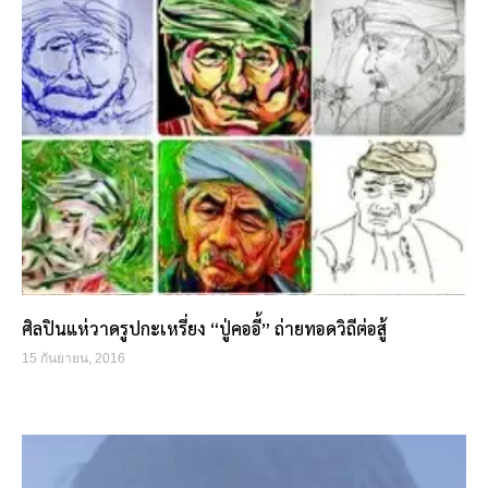
ศิลปินแห่วาดรูปกะเหรี่ยง “ปู่คออี้” ถ่ายทอดวิถีต่อสู้
15 กันยายน, 2016