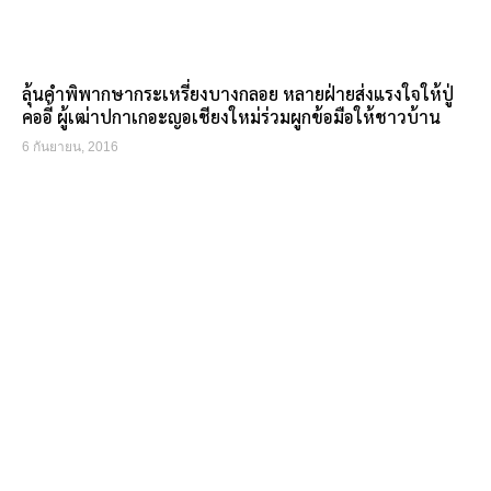
ลุ้นคำพิพากษากระเหรี่ยงบางกลอย หลายฝ่ายส่งแรงใจให้ปู่
คออี้ ผู้เฒ่าปกาเกอะญอเชียงใหม่ร่วมผูกข้อมือให้ชาวบ้าน
6 กันยายน, 2016