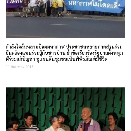
กำลังใจล้นหลามป้อมมหากาฬ ประชาชนหลายภาคส่วนร่วม
ยืนคล้องแขนร่วมสู้กับชาวบ้าน ย้ำข้อเรียกร้องรัฐบาลตั้งพหุภ
คีร่วมแก้ปัญหา ชูแผนดันชุมชนเป็นพิพิธภัณฑ์มีชีวิต
11 กันยายน, 2016