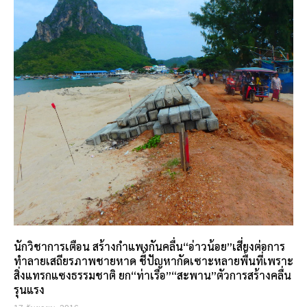
นักวิชาการเตือน สร้างกำแพงกันคลื่น“อ่าวน้อย”เสี่ยงต่อการ
ทำลายเสถียรภาพชายหาด ชี้ปัญหากัดเซาะหลายพื้นที่เพราะ
สิ่งแทรกแซงธรรมชาติ ยก“ท่าเรือ”“สะพาน”ตัวการสร้างคลื่น
รุนแรง