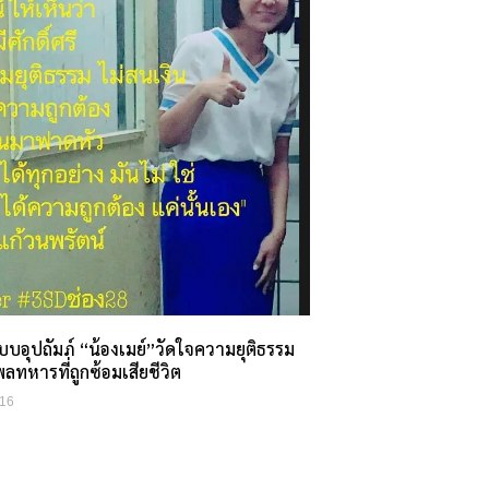
บบอุปถัมภ์ “น้องเมย์”วัดใจความยุติธรรม
พลทหารที่ถูกซ้อมเสียชีวิต
16