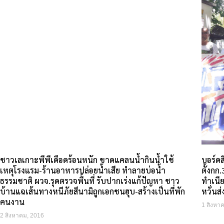
ชาวเลเกาะพีพีเดือดร้อนหนัก ขาดแคลนน้ำกินน้ำใช้
บอร์ดส
เหตุโรงแรม-ร้านอาหารปล่อยน้ำเสีย ทำลายบ่อน้ำ
ตั้งกก
ธรรมชาติ ผวจ.รุดตรวจพื้นที่ รับปากเร่งแก้ปัญหา ชาว
ทำเนี
บ้านแฉเส้นทางหนีภัยสึนามิถูกเอกชนฮุบ-สร้างเป็นที่พัก
หวั่นส
คนงาน
1 สิงหา
2 สิงหาคม, 2016