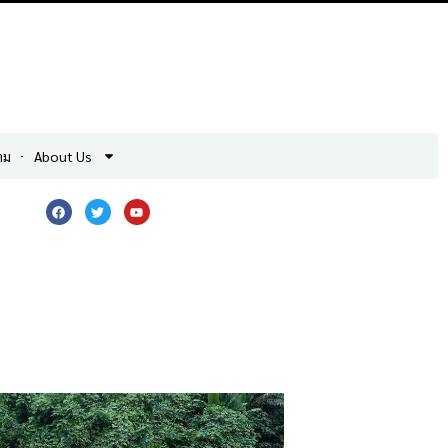
าม
About Us