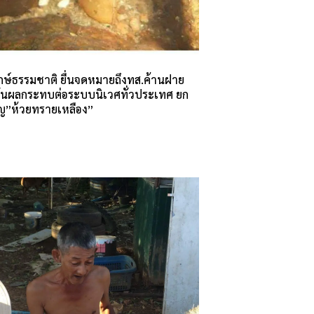
ักษ์ธรรมชาติ ยื่นจดหมายถึงทส.ค้านฝาย
ั่นผลกระทบต่อระบบนิเวศทั่วประเทศ ยก
ญ”ห้วยทรายเหลือง”