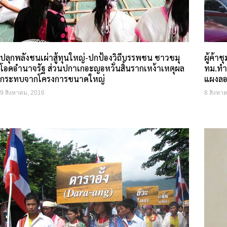
ปลุกพลังชนเผ่าสู้ทุนใหญ่-ปกป้องวิถีบรรพชน ชาวขมุ
ผู้ค้า
โอดอำนาจรัฐ ส่วนปกาเกอะญอหวั่นสิ้นรากเหง้าเหตุผล
ทม.ทำล
กระทบจากโครงการขนาดใหญ่
แผงล
9 สิงหาคม, 2016
8 สิงหา