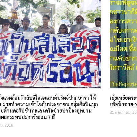
ิ่งแวดล้อมตีกลับอีไอเอแลนด์บริดจ์ปากบารา ให้
เย้ยเหยียดระ
.3 ฝ่ายทำความเข้าใจกับประชาชน กลุ่มศิลปินบุก
เพื่อน้าชาย-
ยบต้านคอรัปชั่นทะเล เครือข่ายปกป้องอุทยาน
31 กรกฎาคม, 20
่งผลกระทบปะการังอ่อน 7 สี
คม, 2016