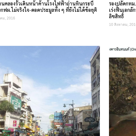
นคลองรั้วเดินหน้าค้านโรงไฟฟ้าถ่านหินกระบี่
รองปลัดกทม.ห
กฟผ.ไม่จริงใจ-ดอดประมูลทั้ง ๆ ที่ยังไม่ได้ข้อยุติ
เร่งฟื้นเอกลั
ลิขสิทธิ์
าคม, 2016
10 สิงหาคม, 201