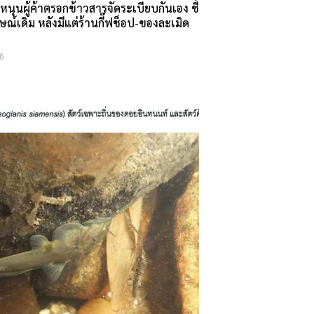
นุนผู้ค้าตรอกข้าวสารจัดระเบียบกันเอง ชี้
กษณ์เดิม หลังมีแต่ร้านกี๊ฟช็อป-ของละเมิด
6