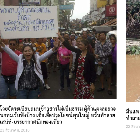
โวยจัดระเบียบถนนข้าวสารไม่เป็นธรรม ผู้ค้าแผงลอยวอ
มึนแพซ
นกทม.รับฟังบ้าง เชื่อเอื้อประโยชน์ทุนใหญ่ หวั่นทำลาย
ทำลาย
เสน่ห์-บรรยากาศนักท่องเที่ยว
22 สิงห
23 สิงหาคม, 2016