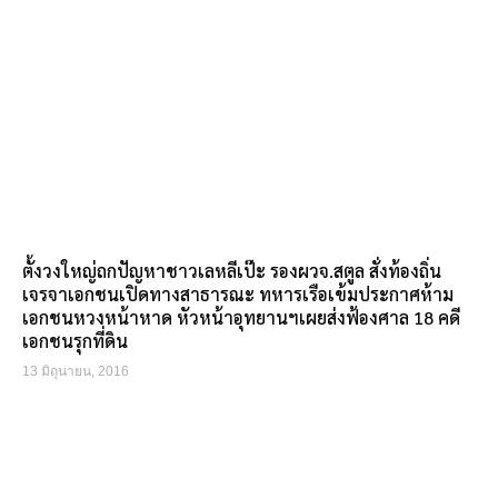
ตั้งวงใหญ่ถกปัญหาชาวเลหลีเป๊ะ รองผวจ.สตูล สั่งท้องถิ่น
เจรจาเอกชนเปิดทางสาธารณะ ทหารเรือเข้มประกาศห้าม
เอกชนหวงหน้าหาด หัวหน้าอุทยานฯเผยส่งฟ้องศาล 18 คดี
เอกชนรุกที่ดิน
13 มิถุนายน, 2016