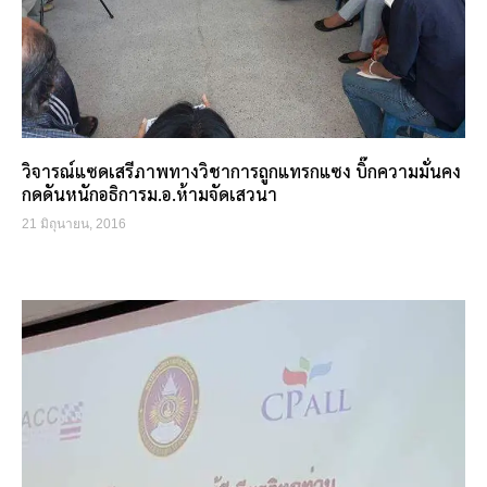
วิจารณ์แซดเสรีภาพทางวิชาการถูกแทรกแซง บิ๊กความมั่นคง
กดดันหนักอธิการม.อ.ห้ามจัดเสวนา
21 มิถุนายน, 2016