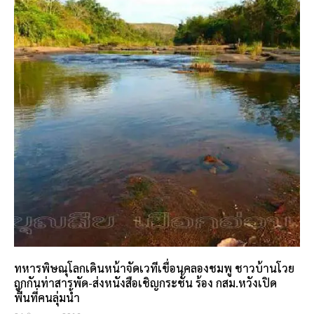
ทหารพิษณุโลกเดินหน้าจัดเวทีเขื่อนคลองชมพู ชาวบ้านโวย
ถูกกันท่าสารพัด-ส่งหนังสือเชิญกระชั้น ร้อง กสม.หวังเปิด
พื้นที่คนลุ่มน้ำ