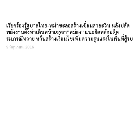
เรียกร้องรัฐบาลไทย-พม่าชะลอสร้างเขื่อนสาละวิน หลังปลัด
พลังงานตั้งท่าเดินหน้าเจรจา”หม่อง” แนะยึดหลักมติค
รม.กรณีทวาย หวั่นสร้างเงื่อนไขเพิ่มความรุนแรงในพื้นที่สู้รบ
9 มิถุนายน, 2016