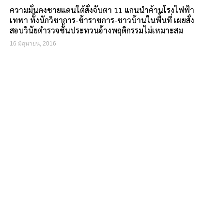
ความมั่นคงชายแดนใต้สั่งจับตา 11 แกนนำค้านโรงไฟฟ้า
เทพา ทั้งนักวิชาการ-ข้าราชการ-ชาวบ้านในพื้นที่ เผยสั่ง
สอบวินัยตำรวจชั้นประทวนอ้างพฤติกรรมไม่เหมาะสม
16 มิถุนายน, 2016