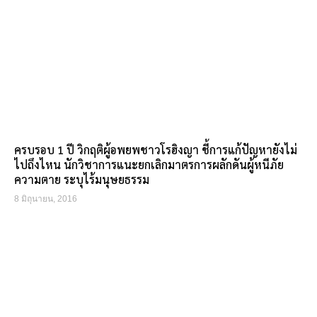
ครบรอบ 1 ปี วิกฤติผู้อพยพชาวโรฮิงญา ชี้การแก้ปัญหายังไม่
ไปถึงไหน นักวิชาการแนะยกเลิกมาตรการผลักดันผู้หนีภัย
ความตาย ระบุไร้มนุษยธรรม
8 มิถุนายน, 2016