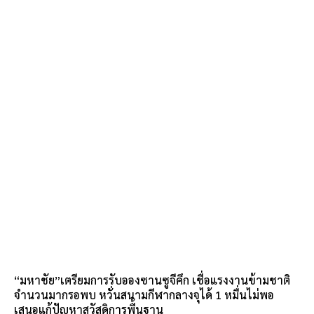
“มหาชัย”เตรียมการรับอองซานซูจีคึก เชื่อแรงงานข้ามชาติ
จำนวนมากรอพบ หวั่นสนามกีฬากลางจุได้ 1 หมื่นไม่พอ
เสนอแก้ปัญหาสวัสดิการพื้นฐาน