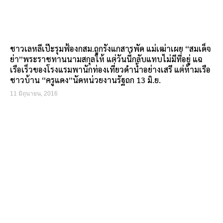
ชาวเลหลีเป๊ะรุมฟ้องกสม.ถูกรังแกสารพัด แม่เฒ่าเผย “สมเด็จ
ย่า”พระราชทานนามสกุลให้ แต่วันนี้กลับแทบไม่มีที่อยู่ แฉ
เรือเร็วของโรงแรมพานักท่องเที่ยวดำน้ำอย่างเสรี แต่ห้ามเรือ
ชาวบ้าน “ครูแดง”นัดหน่วยงานรัฐถก 13 มิ.ย.
11 มิถุนายน, 2016