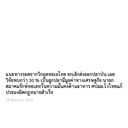
แนะทางรอดจากวิกฤตทะเลไทย ยกเลิกส่งออกปลาป่น เผย
วิจัยพบกว่า 30 % เป็นลูกปลามีมูลค่าทางเศรษฐกิจ นายก
สมาคมรักษ์ทะเลหวั่นความมั่นคงด้านอาหาร ศปมผ.โวไทยแก้
ประมงผิดกฎหมายสำเร็จ
16 มิถุนายน, 2016