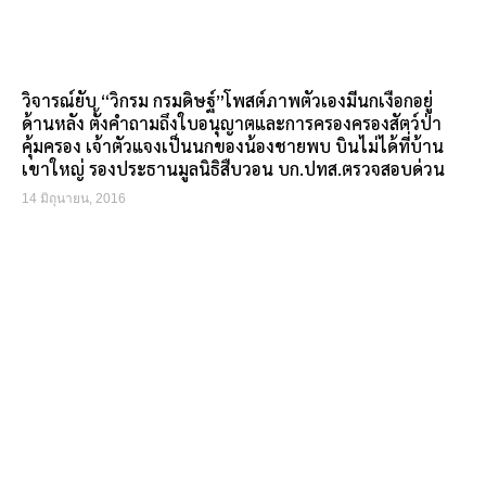
วิจารณ์ยับ “วิกรม กรมดิษฐ์”โพสต์ภาพตัวเองมีนกเงือกอยู่
ด้านหลัง ตั้งคำถามถึงใบอนุญาตและการครองครองสัตว์ป่า
คุ้มครอง เจ้าตัวแจงเป็นนกของน้องชายพบ บินไม่ได้ที่บ้าน
เขาใหญ่ รองประธานมูลนิธิสืบวอน บก.ปทส.ตรวจสอบด่วน
14 มิถุนายน, 2016