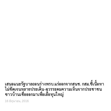
เสนอแนะรัฐบาลถอนร่างพรบ.แร่ออกจากสนช. กสม.ชี้เนื้อหา
ไม่ชัดเจนหลายประเด็น-ควรระดมความเห็นจากประชาชน
ชาวบ้านเชื่อออกมาเพื่อเอื้อทุนใหญ่
16 มิถุนายน, 2016