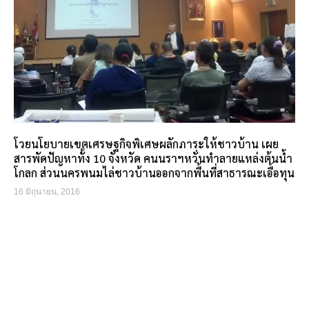
โวยนโยบายเขตเศรษฐกิจพิเศษผลักภาระให้ชาวบ้าน เผย
สารพัดปัญหาทั้ง 10 จังหวัด คนนราฯหวั่นทำลายแหล่งต้นน้ำ
โกลก ส่วนนครพนมไล่ชาวบ้านออกจากพื้นที่สาธารณะเอื้อทุน
16 มิถุนายน, 2016